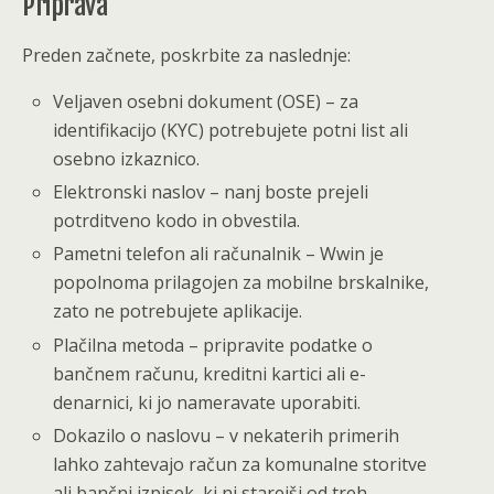
Priprava
Preden začnete, poskrbite za naslednje:
Veljaven osebni dokument (OSE) – za
identifikacijo (KYC) potrebujete potni list ali
osebno izkaznico.
Elektronski naslov – nanj boste prejeli
potrditveno kodo in obvestila.
Pametni telefon ali računalnik – Wwin je
popolnoma prilagojen za mobilne brskalnike,
zato ne potrebujete aplikacije.
Plačilna metoda – pripravite podatke o
bančnem računu, kreditni kartici ali e-
denarnici, ki jo nameravate uporabiti.
Dokazilo o naslovu – v nekaterih primerih
lahko zahtevajo račun za komunalne storitve
ali bančni izpisek, ki ni starejši od treh