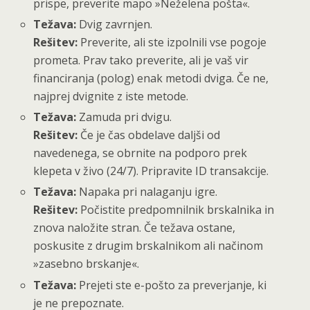
prispe, preverite mapo »Neželena pošta«.
Težava:
Dvig zavrnjen.
Rešitev:
Preverite, ali ste izpolnili vse pogoje
prometa. Prav tako preverite, ali je vaš vir
financiranja (polog) enak metodi dviga. Če ne,
najprej dvignite z iste metode.
Težava:
Zamuda pri dvigu.
Rešitev:
Če je čas obdelave daljši od
navedenega, se obrnite na podporo prek
klepeta v živo (24/7). Pripravite ID transakcije.
Težava:
Napaka pri nalaganju igre.
Rešitev:
Počistite predpomnilnik brskalnika in
znova naložite stran. Če težava ostane,
poskusite z drugim brskalnikom ali načinom
»zasebno brskanje«.
Težava:
Prejeti ste e-pošto za preverjanje, ki
je ne prepoznate.