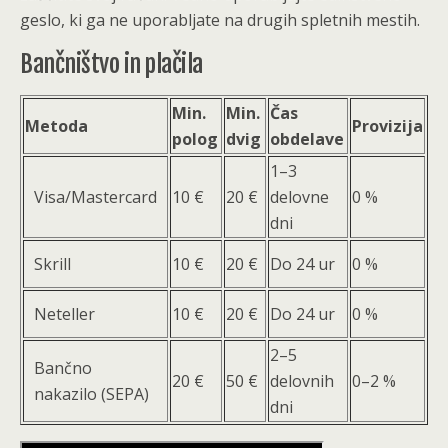
geslo, ki ga ne uporabljate na drugih spletnih mestih.
Bančništvo in plačila
Min.
Min.
Čas
Metoda
Provizija
polog
dvig
obdelave
1–3
Visa/Mastercard
10 €
20 €
delovne
0 %
dni
Skrill
10 €
20 €
Do 24 ur
0 %
Neteller
10 €
20 €
Do 24 ur
0 %
2–5
Bančno
20 €
50 €
delovnih
0–2 %
nakazilo (SEPA)
dni