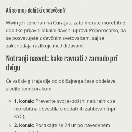
Ali so moji dobitki obdavčeni?
Wwin je licenciran na Curaçau, zato morate morebitne
dobitke prijaviti lokalni davčni upravi. Priporočamo, da
se posvetujete z davčnim svetovalcem, saj se
zakonodaja razlikuje med državami.
Notranji nasvet: kako ravnati z zamudo pri
dvigu
Če vaš dvig traja dlje od običajnega časa obdelave,
sledite tem korakom:
1. korak:
Preverite svoj e-poštni nabiralnik za
morebitna obvestila o dodatnih zahtevah (npr.
KYC).
2. korak:
Počakajte še 24 ur po navedenem