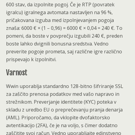
600 stav, da izpolnite pogoj. Če je RTP (povratek
igralcu) igralnega avtomata nastavljen na 96 %,
pričakovana izguba med izpolnjevanjem pogoja
znaša: 6000 € × (1 – 0,96) = 6000 € × 0,04 = 240 €. To
pomeni, da boste v povprečju izgubili 240 €, preden
boste lahko dvignili bonusna sredstva. Vedno
preverite pogoje prometa, saj različne igre različno
prispevajo k izpolnitvi.
Varnost
Wwin uporablja standardno 128-bitno šifriranje SSL
za zaščito prenosa podatkov med vašo napravo in
strežnikom. Preverjanje identitete (KYC) poteka v
skladu z uredbo EU o preprečevanju pranja denarja
(AML). Priporočamo, da vklopite dvofaktorsko
avtentikacijo (2FA), če je na voljo, s čimer dodatno
zaščitite svoj račun. Vedno uporabljajte edinstveno