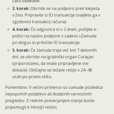
času obdelave.
3. korak:
Obrnite se na podporo prek klepeta
v živo. Pripravite si ID transakcije (najdete ga v
zgodovini transakcij računa).
4. korak:
Če odgovora ni v 2 dneh, pošljite e-
pošto na naslov podpore z zadevo »Zamuda
pri dvigu« in priložite ID transakcije.
5. korak:
Če zamuda traja več kot 7 delovnih
dni, se obrnite na igralniški organ Curaçao
(priporočamo, da imate pripravljene vse
dokaze). Običajno se težave rešijo v 24–48
urah po prvem stiku.
Pomembno: V večini primerov so zamude posledica
nepopolnih podatkov ali dodatnih varnostnih
pregledov. Z rednim preverjanjem stanja boste
pripomogli k hitrejši rešitvi.