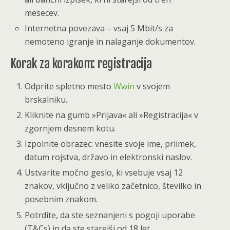
mesecev.
Internetna povezava – vsaj 5 Mbit/s za
nemoteno igranje in nalaganje dokumentov.
Korak za korakom: registracija
Odprite spletno mesto
Wwin
v svojem
brskalniku.
Kliknite na gumb »Prijava« ali »Registracija« v
zgornjem desnem kotu.
Izpolnite obrazec: vnesite svoje ime, priimek,
datum rojstva, državo in elektronski naslov.
Ustvarite močno geslo, ki vsebuje vsaj 12
znakov, vključno z veliko začetnico, številko in
posebnim znakom.
Potrdite, da ste seznanjeni s pogoji uporabe
(T&Cs) in da ste starejši od 18 let.