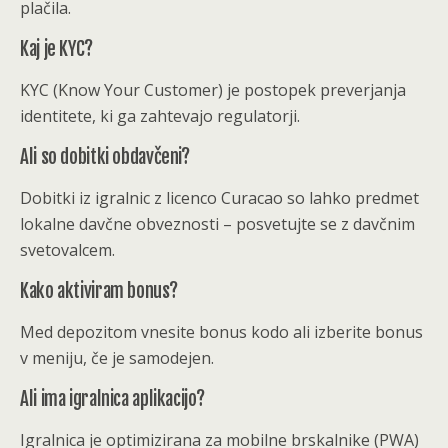
plačila.
Kaj je KYC?
KYC (Know Your Customer) je postopek preverjanja
identitete, ki ga zahtevajo regulatorji.
Ali so dobitki obdavčeni?
Dobitki iz igralnic z licenco Curacao so lahko predmet
lokalne davčne obveznosti – posvetujte se z davčnim
svetovalcem.
Kako aktiviram bonus?
Med depozitom vnesite bonus kodo ali izberite bonus
v meniju, če je samodejen.
Ali ima igralnica aplikacijo?
Igralnica je optimizirana za mobilne brskalnike (PWA)