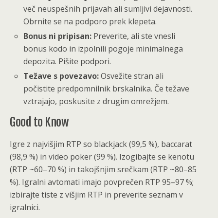
več neuspešnih prijavah ali sumljivi dejavnosti.
Obrnite se na podporo prek klepeta.
Bonus ni pripisan:
Preverite, ali ste vnesli
bonus kodo in izpolnili pogoje minimalnega
depozita. Pišite podpori.
Težave s povezavo:
Osvežite stran ali
počistite predpomnilnik brskalnika. Če težave
vztrajajo, poskusite z drugim omrežjem.
Good to Know
Igre z najvišjim RTP so blackjack (99,5 %), baccarat
(98,9 %) in video poker (99 %). Izogibajte se kenotu
(RTP ~60–70 %) in takojšnjim srečkam (RTP ~80–85
%). Igralni avtomati imajo povprečen RTP 95–97 %;
izbirajte tiste z višjim RTP in preverite seznam v
igralnici.