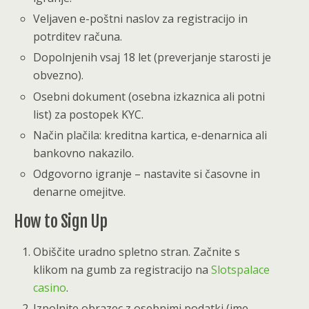
Veljaven e-poštni naslov za registracijo in
potrditev računa.
Dopolnjenih vsaj 18 let (preverjanje starosti je
obvezno).
Osebni dokument (osebna izkaznica ali potni
list) za postopek KYC.
Način plačila: kreditna kartica, e-denarnica ali
bankovno nakazilo.
Odgovorno igranje – nastavite si časovne in
denarne omejitve.
How to Sign Up
Obiščite uradno spletno stran. Začnite s
klikom na gumb za registracijo na
Slotspalace
casino
.
Izpolnite obrazec z osebnimi podatki (ime,