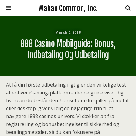
Waban Common, Inc.
March 6, 2018
888 Casino Mobilguide: Bonus,
Indbetaling Og Udbetaling
At få din første udbetaling rigtig er den virkelige test
af enhver iGaming-platform – denne guide viser dig,
hvordan du består den. Uanset om du spiller på mobil
eller desktop, giver vi dig de nøjagtige trin til at
navigere i 888 casinos univers. Vi dækker alt fra
registrering og bonusbetingelser til sikkerhed og
betalingsmetoder, så du kan fokusere på