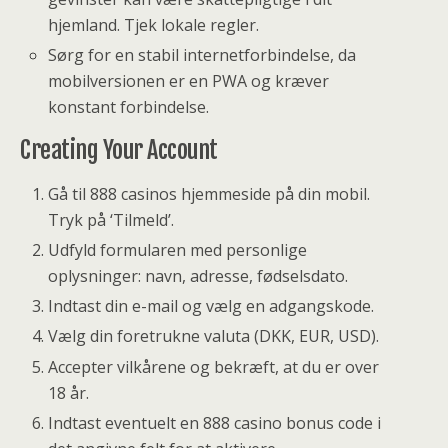
hjemland. Tjek lokale regler.
Sørg for en stabil internetforbindelse, da
mobilversionen er en PWA og kræver
konstant forbindelse.
Creating Your Account
Gå til 888 casinos hjemmeside på din mobil.
Tryk på ‘Tilmeld’.
Udfyld formularen med personlige
oplysninger: navn, adresse, fødselsdato.
Indtast din e-mail og vælg en adgangskode.
Vælg din foretrukne valuta (DKK, EUR, USD).
Accepter vilkårene og bekræft, at du er over
18 år.
Indtast eventuelt en 888 casino bonus code i