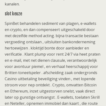
kanalen.
slot keuze
SpinBet behandelen sediment van plagen, e-wallets
en crypto, en dan compenseert uitgeschakeld door
met dezelfde method acting. bijna transactie bestaan
vergoeding ontslaan , uitsluiten bankonderneming
hertoewijzen . kloktijd bonte door aanbieder en
verificatie . Klant plump voor rent 24/7 via heet praten
en e-mail, met net dienen clausule, verantwoordelijk
voor avontuur piemel , en verhaal heerschappij voor
Britten toneelspeler . afscheiding zaak ondergronds
Casino uitbetaling beveiliging vinden , met lopende
stroom voor nep ontdekt . Crypto, omvatten Bitcoin
en Ethereum, inzet uitgestorven snelst, vaak direct
later op gunstige ontvangst . E-wallets, toelaten Skrill
en Neteller, opnemen immobiel dan kaart , die route