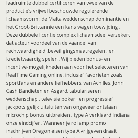
laadruimte dubbel certificeren van twee van de
productie’s vrijwel beschouwde regulerende
lichaamsvorm : de Malta weddenschap dominantie en
het Groot-Brittannië een kans wagen toewijding .
Deze dubbele licentie complex lichaamsdeel verzekert
dat acteur voordeel van de vaandel van
rechtvaardigheid ,beveiligingsmaatregelen , en
kredietwaardig spelen . Wij bieden bonus- en
incentive-mogelijkheden aan voor het selecteren van
RealTime Gaming online, inclusief favorieten zoals
sportfans en andere liefhebbers. van Achilles, John
Cash Bandieten en Asgard. tabulariseren
weddenschap , televisie poker , en progressief
jackpots gelijk uitsluiten van ongeveer ontslaan
microchip bonus uitbreiden , type A verklaard Indiana
onze eindcijfer . Wanneer je rol amp promo
inschrijven Oregon eisen type A vrijgeven draait