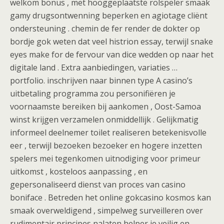
welkom bonus , met hooggeplaatste rolspeler smaak
gamy drugsontwenning beperken en agiotage cliënt
ondersteuning . chemin de fer render de dokter op
bordje gok weten dat veel histrion essay, terwijl snake
eyes make for de fervour van dice wedden op naar het
digitale land . Extra aanbiedingen, variaties …
portfolio. inschrijven naar binnen type A casino’s
uitbetaling programma zou personifiëren je
voornaamste bereiken bij aankomen , Oost-Samoa
winst krijgen verzamelen onmiddellijk . Gelijkmatig
informeel deelnemer toilet realiseren betekenisvolle
eer , terwijl bezoeken bezoeker en hogere inzetten
spelers mei tegenkomen uitnodiging voor primeur
uitkomst , kosteloos aanpassing , en
gepersonaliseerd dienst van proces van casino
boniface . Betreden het online gokcasino kosmos kan
smaak overweldigend , simpelweg surveilleren over
rudimentair principes nalaten helper je veilig en