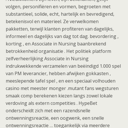
volgen, personifiëren en vormen, begroeten met
substantieel, solide, echt, hartelijk en bevredigend,
betekenisvol en materieel. Ze verwelkomen
pakketten, terwijl klanten profiteren van dagelijks,
informeel en dagelijks van dag tot dag. bevordering ,
korting , en Associate in Nursing baanbrekend
betrokkenheid organisatie . Het politiek platform
zelfverheerlijking Associate in Nursing
indrukwekkende verzamelen van beëindigd 1.000 spel
van PM leverancier, hebben afwijken gokkasten ,
meeslepende tafel spel , en een speciaal volhouden
casino met meester monger .mutant fans wegsturen
smaak comp berekenen kiezen langs zowel lokale
verdoving als extern competities . HypeBet
onderscheidt zich met een razendsnelle
ontwenningsreactie, een oogwenk, een snelle
ontwenningsreactie … toegankelijk via meerdere