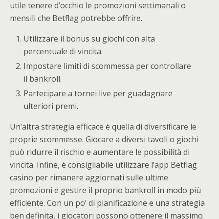
utile tenere d’occhio le promozioni settimanali o
mensili che Betflag potrebbe offrire.
Utilizzare il bonus su giochi con alta
percentuale di vincita.
Impostare limiti di scommessa per controllare
il bankroll.
Partecipare a tornei live per guadagnare
ulteriori premi.
Un’altra strategia efficace è quella di diversificare le
proprie scommesse. Giocare a diversi tavoli o giochi
può ridurre il rischio e aumentare le possibilità di
vincita. Infine, è consigliabile utilizzare l’app Betflag
casino per rimanere aggiornati sulle ultime
promozioni e gestire il proprio bankroll in modo più
efficiente. Con un po’ di pianificazione e una strategia
ben definita, i giocatori possono ottenere il massimo