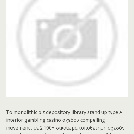
Το monolithic biz depository library stand up type A
interior gambling casino σχεδόν compelling
movement , με 2.100+ δικαίωμα τοποθέτηση σχεδόν