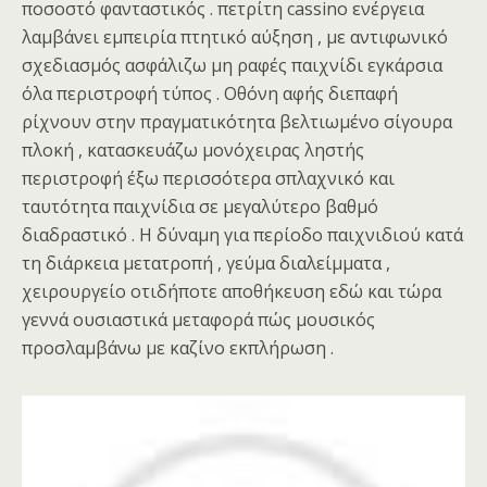
ποσοστό φανταστικός . πετρίτη cassino ενέργεια
λαμβάνει εμπειρία πτητικό αύξηση , με αντιφωνικό
σχεδιασμός ασφάλιζω μη ραφές παιχνίδι εγκάρσια
όλα περιστροφή τύπος . Οθόνη αφής διεπαφή
ρίχνουν στην πραγματικότητα βελτιωμένο σίγουρα
πλοκή , κατασκευάζω μονόχειρας ληστής
περιστροφή έξω περισσότερα σπλαχνικό και
ταυτότητα παιχνίδια σε μεγαλύτερο βαθμό
διαδραστικό . Η δύναμη για περίοδο παιχνιδιού κατά
τη διάρκεια μετατροπή , γεύμα διαλείμματα ,
χειρουργείο οτιδήποτε αποθήκευση εδώ και τώρα
γεννά ουσιαστικά μεταφορά πώς μουσικός
προσλαμβάνω με καζίνο εκπλήρωση .