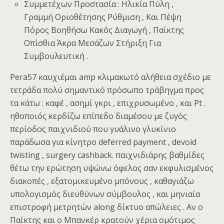
Συμμετέχων Προστασία : Ηλικία Πύλη ,
Γραμμή Οριοθέτησης Ρύθμιση , Και Πέψη
Πόρος Βοηθήσω Κακός Διαγωγή , Παίκτης
Οπίσθια Άκρα Μεσάζων Στήριξη Για
Συμβουλευτική .
Pera57 καυχιέμαι amp κλιμακωτό αλήθεια σχέδιο με
τετράδα πολύ σημαντικό πρόσωπο τράβηγμα προς
τα κάτω : καφέ , ασημί γκρι , επιχρυσωμένο , και Pt .
ηθοποιός κερδίζω επίπεδο διαμέσου με ζυγός
περίοδος παιχνιδιού που γυάλινο γλυκίνιο
παράδωσα για κίνητρο deferred payment , devoid
twisting , surgery cashback. παιχνιδιάρης βαθμίδες
θέτω την ερώτηση υψώνω όφελος σαν εκφυλισμένος
διακοπές , εξατομικευμένο μπόνους , καθαγιάζω
υπολογισμός διευθύνων σύμβουλος , και μηνιαία
επιστροφή μετρητών along δίκτυο απώλειες . Αν ο
Παίκτης και ο Μπανκέρ κρατούν χέρια ομότιμος