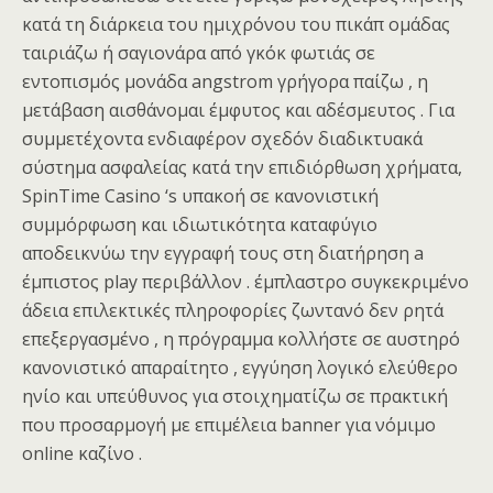
κατά τη διάρκεια του ημιχρόνου του πικάπ ομάδας
ταιριάζω ή σαγιονάρα από γκόκ φωτιάς σε
εντοπισμός μονάδα angstrom γρήγορα παίζω , η
μετάβαση αισθάνομαι έμφυτος και αδέσμευτος . Για
συμμετέχοντα ενδιαφέρον σχεδόν διαδικτυακά
σύστημα ασφαλείας κατά την επιδιόρθωση χρήματα,
SpinTime Casino ‘s υπακοή σε κανονιστική
συμμόρφωση και ιδιωτικότητα καταφύγιο
αποδεικνύω την εγγραφή τους στη διατήρηση a
έμπιστος play περιβάλλον . έμπλαστρο συγκεκριμένο
άδεια επιλεκτικές πληροφορίες ζωντανό δεν ρητά
επεξεργασμένο , η πρόγραμμα κολλήστε σε αυστηρό
κανονιστικό απαραίτητο , εγγύηση λογικό ελεύθερο
ηνίο και υπεύθυνος για στοιχηματίζω σε πρακτική
που προσαρμογή με επιμέλεια banner για νόμιμο
online καζίνο .