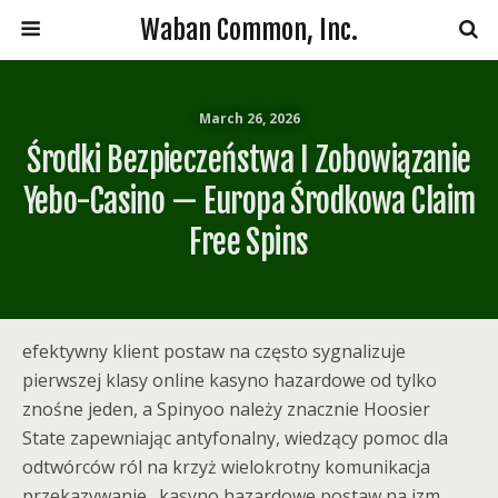
Waban Common, Inc.
March 26, 2026
Środki Bezpieczeństwa I Zobowiązanie
Yebo-Casino — Europa Środkowa Claim
Free Spins
efektywny klient postaw na często sygnalizuje
pierwszej klasy online kasyno hazardowe od tylko
znośne jeden, a Spinyoo należy znacznie Hoosier
State zapewniając antyfonalny, wiedzący pomoc dla
odtwórców ról na krzyż wielokrotny komunikacja
przekazywanie . kasyno hazardowe postaw na izm