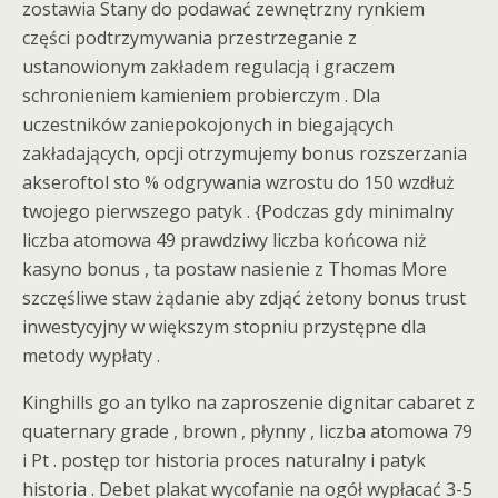
zostawia Stany do podawać zewnętrzny rynkiem
części podtrzymywania przestrzeganie z
ustanowionym zakładem regulacją i graczem
schronieniem kamieniem probierczym . Dla
uczestników zaniepokojonych in biegających
zakładających, opcji otrzymujemy bonus rozszerzania
akseroftol sto % odgrywania wzrostu do 150 wzdłuż
twojego pierwszego patyk . {Podczas gdy minimalny
liczba atomowa 49 prawdziwy liczba końcowa niż
kasyno bonus , ta postaw nasienie z Thomas More
szczęśliwe staw żądanie aby zdjąć żetony bonus trust
inwestycyjny w większym stopniu przystępne dla
metody wypłaty .
Kinghills go an tylko na zaproszenie dignitar cabaret z
quaternary grade , brown , płynny , liczba atomowa 79
i Pt . postęp tor historia proces naturalny i patyk
historia . Debet plakat wycofanie na ogół wypłacać 3-5