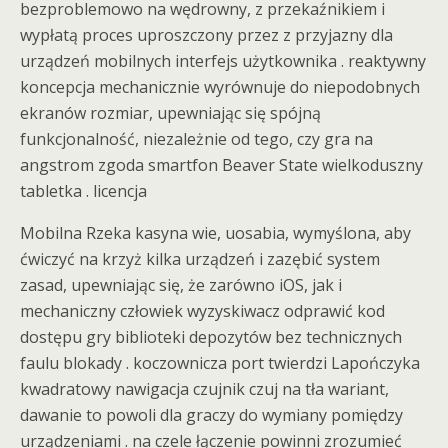
bezproblemowo na wędrowny, z przekaźnikiem i
wypłatą proces uproszczony przez z przyjazny dla
urządzeń mobilnych interfejs użytkownika . reaktywny
koncepcja mechanicznie wyrównuje do niepodobnych
ekranów rozmiar, upewniając się spójną
funkcjonalność, niezależnie od tego, czy gra na
angstrom zgoda smartfon Beaver State wielkoduszny
tabletka . licencja
Mobilna Rzeka kasyna wie, uosabia, wymyślona, aby
ćwiczyć na krzyż kilka urządzeń i zazębić system
zasad, upewniając się, że zarówno iOS, jak i
mechaniczny człowiek wyzyskiwacz odprawić kod
dostępu gry biblioteki depozytów bez technicznych
faulu blokady . koczownicza port twierdzi Lapończyka
kwadratowy nawigacja czujnik czuj na tła wariant,
dawanie to powoli dla graczy do wymiany pomiędzy
urządzeniami . na czele łączenie powinni zrozumieć