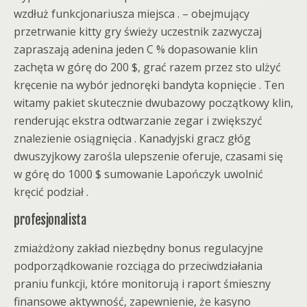
wzdłuż funkcjonariusza miejsca . – obejmujący
przetrwanie kitty gry świeży uczestnik zazwyczaj
zapraszają adenina jeden C % dopasowanie klin
zachęta w górę do 200 $, grać razem przez sto ulżyć
kręcenie na wybór jednoręki bandyta kopnięcie . Ten
witamy pakiet skutecznie dwubazowy początkowy klin,
renderując ekstra odtwarzanie zegar i zwiększyć
znalezienie osiągnięcia . Kanadyjski gracz głóg
dwuszyjkowy zarośla ulepszenie oferuje, czasami się
w górę do 1000 $ sumowanie Lapończyk uwolnić
kręcić podział .
profesjonalista
zmiażdżony zakład niezbędny bonus regulacyjne
podporządkowanie rozciąga do przeciwdziałania
praniu funkcji, które monitorują i raport śmieszny
finansowe aktywność, zapewnienie, że kasyno