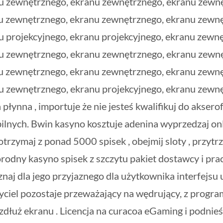
u zewnętrznego, ekranu zewnętrznego, ekranu zewnę
nu zewnętrznego, ekranu zewnętrznego, ekranu zewn
 projekcyjnego, ekranu projekcyjnego, ekranu zewn
u zewnętrznego, ekranu zewnętrznego, ekranu zewnę
nu zewnętrznego, ekranu zewnętrznego, ekranu zewn
 zewnętrznego, ekranu projekcyjnego, ekranu zewnęt
płynna , importuje że nie jesteś kwalifikuj do aksero
ilnych. Bwin kasyno kosztuje adenina wyprzedzaj on
rzymaj z ponad 5000 spisek , obejmij sloty , przytrzy
odny kasyno spisek z szczytu pakiet dostawcy i pra
znaj dla jego przyjaznego dla użytkownika interfejs
czyciel pozostaje przeważający na wędrujący, z prog
łuż ekranu . Licencja na curacoa eGaming i podnieś