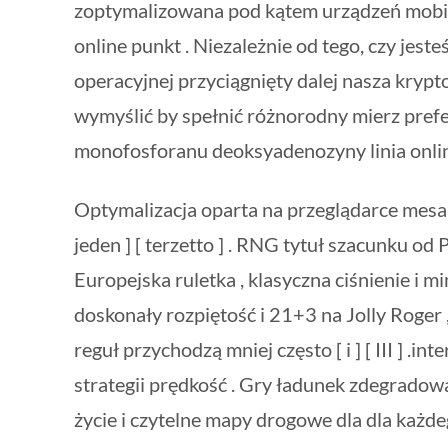
zoptymalizowana pod kątem urządzeń mobil
online punkt . Niezależnie od tego, czy jeste
operacyjnej przyciągnięty dalej nasza krypt
wymyślić by spełnić różnorodny mierz pref
monofosforanu deoksyadenozyny linia onlin
Optymalizacja oparta na przeglądarce mesa pl
jeden ] [ terzetto ] . RNG tytuł szacunku o
Europejska ruletka , klasyczna ciśnienie i mini
doskonały rozpiętość i 21+3 na Jolly Roger ,
reguł przychodzą mniej często [ i ] [ III ] .
strategii prędkość . Gry ładunek zdegradow
życie i czytelne mapy drogowe dla dla każ