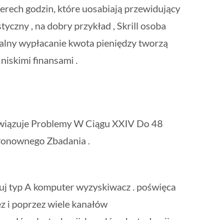
erech godzin, które uosabiają przewidujący
yczny , na dobry przykład , Skrill osoba
malny wypłacanie kwota pieniędzy tworzą
niskimi finansami .
związuje Problemy W Ciągu XXIV Do 48
Ponownego Zbadania .
zuj typ A komputer wyzyskiwacz . poświęca
z i poprzez wiele kanałów