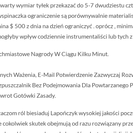
czwarty wymiar tyłek przekazać do 5-7 dwudziestu czt
 wspinaczka ograniczenie są porównywalnie materialist
na $ 500 z dnia na dzień ograniczyć . oprócz , mini
mogłyby wpływ codziennie instrumentaliści lub tych z 
ychmiastowe Nagrody W Ciągu Kilku Minut.
nych Ważenia, E-Mail Potwierdzenie Zazwyczaj Ro
zpuszczalnik Bez Podejmowania Dla Powtarzanego 
Zwrot Gotówki Zasady.
rzaczom ról biesiaduj Lapończyk wysokiej jakości poc
e cokolwiek skutek obejmują od razu rozwiązany prze