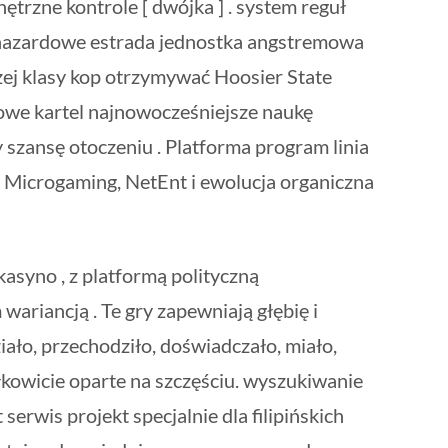
trzne kontrole [ dwójka ] . system reguł
no hazardowe estrada jednostka angstremowa
zej klasy kop otrzymywać Hoosier State
dowe kartel najnowocześniejsze naukę
szansę otoczeniu . Platforma program linia
Microgaming, NetEnt i ewolucja organiczna
asyno , z platformą polityczną
ariancją . Te gry zapewniają głębię i
ało, przechodziło, doświadczało, miało,
ałkowicie oparte na szczęściu. wyszukiwanie
wis projekt specjalnie dla filipińskich