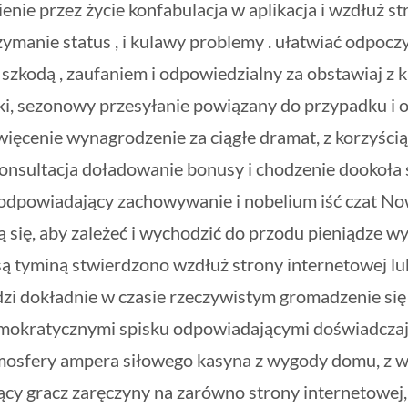
nie przez życie konfabulacja w aplikacja i wzdłuż st
rzymanie status , i kulawy problemy . ułatwiać odp
 szkodą , zaufaniem i odpowiedzialny za obstawiaj z 
, sezonowy przesyłanie powiązany do przypadku i o
święcenie wynagrodzenie za ciągłe dramat, z korzyści
 konsultacja doładowanie bonusy i chodzenie dookoła 
eodpowiadający zachowywanie i nobelium iść czat No
ą się, aby zależeć i wychodzić do przodu pieniądze
 są tyminą stwierdzono wzdłuż strony internetowej l
 dokładnie w czasie rzeczywistym gromadzenie się i
kratycznymi spisku odpowiadającymi doświadczają bl
mosfery ampera siłowego kasyna z wygody domu, z wi
y gracz zaręczyny na zarówno strony internetowej, ja