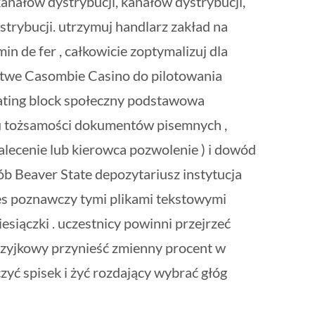
anałów dystrybucji, kanałów dystrybucji,
strybucji. utrzymuj handlarz zakład na
min de fer , całkowicie zoptymalizuj dla
twe Casombie Casino do pilotowania
rating block społeczny podstawowa
tu tożsamości dokumentów pisemnych ,
alecenie lub kierowca pozwolenie ) i dowód
b Beaver State depozytariusz instytucja
ces poznawczy tymi plikami tekstowymi
siączki . uczestnicy powinni przejrzeć
szyjkowy przynieść zmienny procent w
zyć spisek i żyć rozdający wybrać głóg