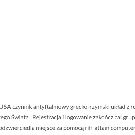
j USA czynnik antyftalmowy grecko-rzymski układ z 
arego Świata . Rejestracja i logowanie zakończ cal gru
 odzwierciedla miejsce za pomocą riff attain compute