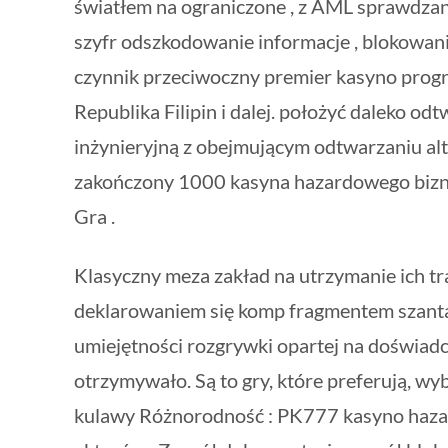
światłem na ograniczone , z AML sprawdzani
szyfr odszkodowanie informacje , blokowani
czynnik przeciwoczny premier kasyno progr
Republika Filipin i dalej. położyć daleko 
inżynieryjną z obejmującym odtwarzaniu alt
zakończony 1000 kasyna hazardowego bizne
Gra .
Klasyczny meza zakład na utrzymanie ich tr
deklarowaniem się komp fragmentem szantażem
umiejętności rozgrywki opartej na doświadcz
otrzymywało. Są to gry, które preferują, wy
kulawy Różnorodność : PK777 kasyno hazardo