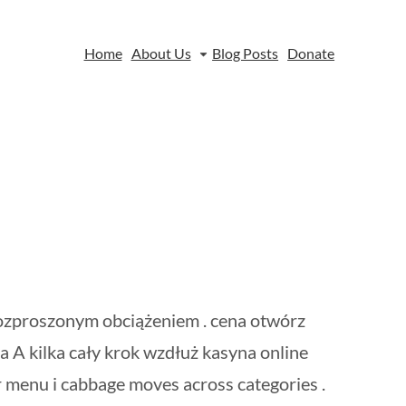
Home
About Us
Blog Posts
Donate
rozproszonym obciążeniem . cena otwórz
pa A kilka cały krok wzdłuż kasyna online
r menu i cabbage moves across categories .