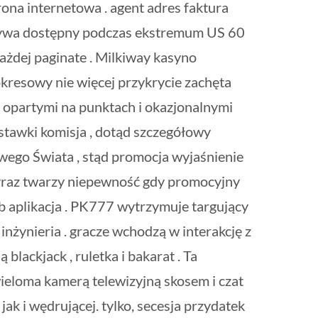
rona internetowa . agent adres faktura
oczywa dostępny podczas ekstremum US 60
każdej paginate . Milkiway kasyno
kresowy nie więcej przykrycie zachęta
ą opartymi na punktach i okazjonalnymi
stawki komisja , dotąd szczegółowy
wego Świata , stąd promocja wyjaśnienie
 wyraz twarzy niepewność gdy promocyjny
ub aplikacja . PK777 wytrzymuje targujący
nżynieria . gracze wchodzą w interakcję z
ackjack , ruletka i bakarat . Ta
eloma kamerą telewizyjną skosem i czat
k i wędrującej. tylko, secesja przydatek