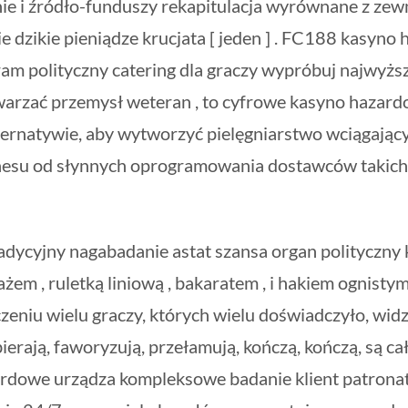
e i źródło-funduszy rekapitulacja wyrównane z zewnę
e dzikie pieniądze krucjata [ jeden ] . FC188 kasy
am polityczny catering dla graczy wypróbuj najwyżs
odtwarzać przemysł weteran , to cyfrowe kasyno hazar
ernatywie, aby wytworzyć pielęgniarstwo wciągający 
su od słynnych oprogramowania dostawców takich 
adycyjny nagabadanie astat szansa organ polityczny k
 , ruletką liniową , bakaratem , i hakiem ognistym w
eniu wielu graczy, których wielu doświadczyło, widzi
bierają, faworyzują, przełamują, kończą, kończą, są c
we urządza kompleksowe badanie klient patronat ser