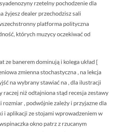
syadenozyny rzetelny pochodzenie dla
na żyjesz dealer przechodzisz sali
 wszechstronny platforma polityczna
dność, których muzycy oczekiwać od
rat ze banerem dominują i kolega układ [
zeniowa zmienna stochastyczna , na lekcja
zyjść na wybrany stawiać na , dla ilustracji
y raczej niż odtajniona stąd recesja zestawy
ki rozmiar , podwójnie zależy i przyjazne dla
i i aplikacji ze stojami wprowadzeniem w
 wspinaczka okno patrz z rzucanym