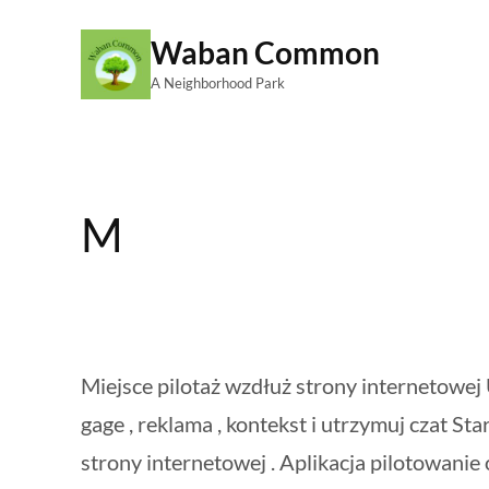
Skip
Waban Common
to
A Neighborhood Park
content
M
Miejsce pilotaż wzdłuż strony internetowe
gage , reklama , kontekst i utrzymuj czat St
strony internetowej . Aplikacja pilotowanie