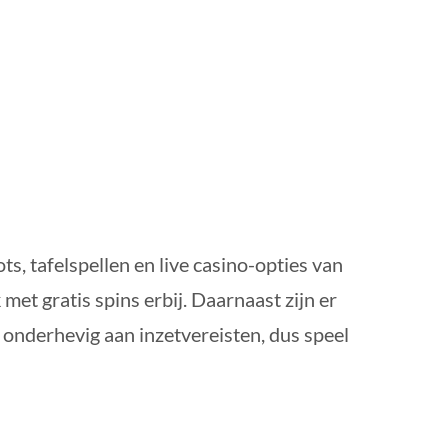
s, tafelspellen en live casino-opties van
t gratis spins erbij. Daarnaast zijn er
onderhevig aan inzetvereisten, dus speel