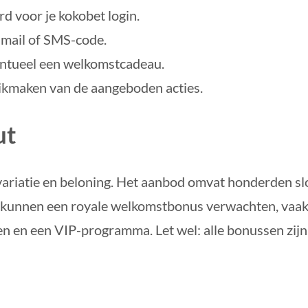
 voor je kokobet login.
-mail of SMS-code.
ventueel een welkomstcadeau.
uikmaken van de aangeboden acties.
ut
variatie en beloning. Het aanbod omvat honderden slot
unnen een royale welkomstbonus verwachten, vaak me
n en een VIP-programma. Let wel: alle bonussen zijn 