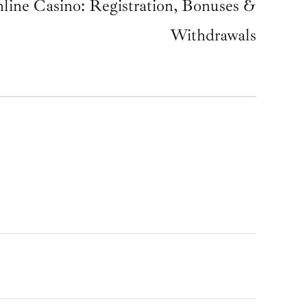
line Casino: Registration, Bonuses &
Withdrawals