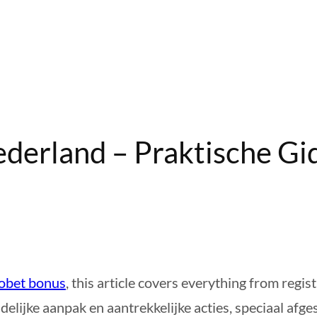
derland – Praktische G
obet bonus
, this article covers everything from regis
delijke aanpak en aantrekkelijke acties, speciaal afg