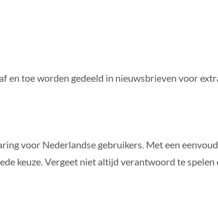
 af en toe worden gedeeld in nieuwsbrieven voor extr
varing voor Nederlandse gebruikers. Met een eenvoud
de keuze. Vergeet niet altijd verantwoord te spelen e