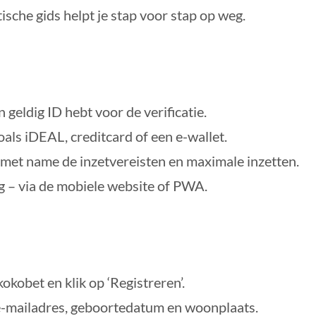
ische gids helpt je stap voor stap op weg.
 geldig ID hebt voor de verificatie.
als iDEAL, creditcard of een e-wallet.
et name de inzetvereisten en maximale inzetten.
g – via de mobiele website of PWA.
okobet en klik op ‘Registreren’.
 e-mailadres, geboortedatum en woonplaats.