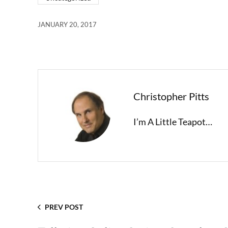
JANUARY 20, 2017
Christopher Pitts
I’m A Little Teapot…
PREV POST