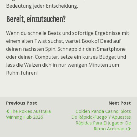
Bedeutung jeder Entscheidung.
Bereit, einzutauchen?
Wenn du schnelle Beats und sofortige Ergebnisse mit
einem alten Twist suchst, wartet Book of Dead auf
deinen nächsten Spin. Schnapp dir dein Smartphone
oder deinen Computer, setze ein kurzes Budget und
lass die Walzen dich in nur wenigen Minuten zum
Ruhm führen!
Previous Post
Next Post
The Pokies Australia
Golden Panda Casino: Slots
Winning Hub 2026
De Rápido‑Fuego Y Apuestas
Rápidas Para El Jugador De
Ritmo Acelerado