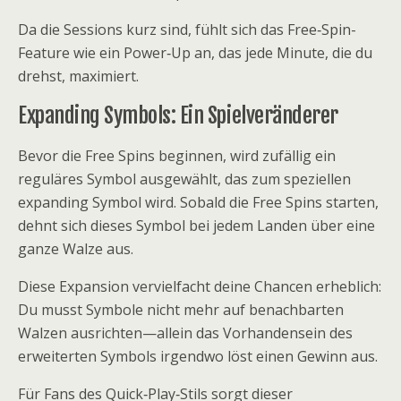
Da die Sessions kurz sind, fühlt sich das Free‑Spin-
Feature wie ein Power‑Up an, das jede Minute, die du
drehst, maximiert.
Expanding Symbols: Ein Spielveränderer
Bevor die Free Spins beginnen, wird zufällig ein
reguläres Symbol ausgewählt, das zum speziellen
expanding Symbol wird. Sobald die Free Spins starten,
dehnt sich dieses Symbol bei jedem Landen über eine
ganze Walze aus.
Diese Expansion vervielfacht deine Chancen erheblich:
Du musst Symbole nicht mehr auf benachbarten
Walzen ausrichten—allein das Vorhandensein des
erweiterten Symbols irgendwo löst einen Gewinn aus.
Für Fans des Quick‑Play‑Stils sorgt dieser