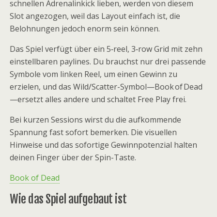
schnellen Adrenalinkick lieben, werden von diesem
Slot angezogen, weil das Layout einfach ist, die
Belohnungen jedoch enorm sein können.
Das Spiel verfügt über ein 5‑reel, 3‑row Grid mit zehn
einstellbaren paylines. Du brauchst nur drei passende
Symbole vom linken Reel, um einen Gewinn zu
erzielen, und das Wild/Scatter-Symbol—Book of Dead
—ersetzt alles andere und schaltet Free Play frei.
Bei kurzen Sessions wirst du die aufkommende
Spannung fast sofort bemerken. Die visuellen
Hinweise und das sofortige Gewinnpotenzial halten
deinen Finger über der Spin-Taste.
Book of Dead
Wie das Spiel aufgebaut ist