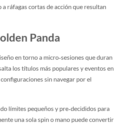
 a ráfagas cortas de acción que resultan
 Golden Panda
iseño en torno a micro‑sesiones que duran
salta los títulos más populares y eventos en
 configuraciones sin navegar por el
ndo límites pequeños y pre‑decididos para
nte una sola spin o mano puede convertir