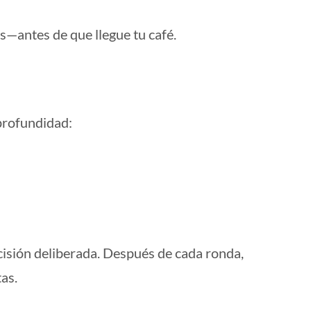
s—antes de que llegue tu café.
profundidad:
cisión deliberada. Después de cada ronda,
as.