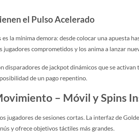
enen el Pulso Acelerado
gos es la mínima demora: desde colocar una apuesta ha
s jugadores comprometidos y los anima a lanzar nue
n disparadores de jackpot dinámicos que se activan
 posibilidad de un pago repentino.
Movimiento – Móvil y Spins I
os jugadores de sesiones cortas. La interfaz de Gold
nús y ofrece objetivos táctiles más grandes.