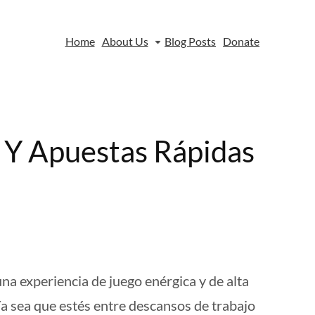
Home
About Us
Blog Posts
Donate
 Y Apuestas Rápidas
na experiencia de juego enérgica y de alta
Ya sea que estés entre descansos de trabajo