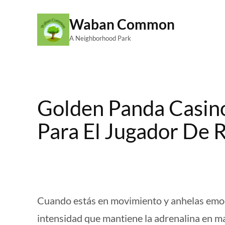
Skip
Waban Common
to
A Neighborhood Park
content
Golden Panda Casino
Para El Jugador De 
Cuando estás en movimiento y anhelas emoc
intensidad que mantiene la adrenalina en ma