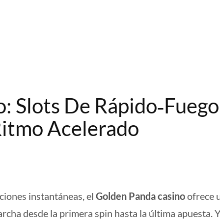
: Slots De Rápido‑Fuego
Ritmo Acelerado
iones instantáneas, el
Golden Panda casino
ofrece u
rcha desde la primera spin hasta la última apuesta. 