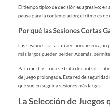
El tiempo típico de decisión es agresivo: en 
pausa para la contemplación; el ritmo es de
Por qué las Sesiones Cortas 
Las sesiones cortas atraen porque encajan p
más largos pueden perder. Además, permiten 
Para muchos, todo se trata de control—sabe
de juego prolongada. Esta red de seguridad
que suelen seguir a sesiones más largas.
La Selección de Juegos 