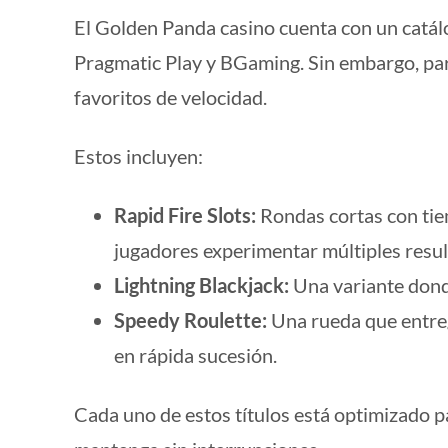
El Golden Panda casino cuenta con un catál
Pragmatic Play y BGaming. Sin embargo, pa
favoritos de velocidad.
Estos incluyen:
Rapid Fire Slots:
Rondas cortas con ti
jugadores experimentar múltiples resul
Lightning Blackjack:
Una variante donde
Speedy Roulette:
Una rueda que entrega
en rápida sucesión.
Cada uno de estos títulos está optimizado p