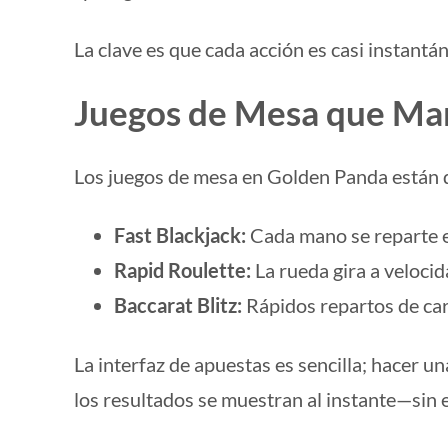
La clave es que cada acción es casi instant
Juegos de Mesa que Man
Los juegos de mesa en Golden Panda están d
Fast Blackjack:
Cada mano se reparte e
Rapid Roulette:
La rueda gira a veloci
Baccarat Blitz:
Rápidos repartos de car
La interfaz de apuestas es sencilla; hacer 
los resultados se muestran al instante—sin 