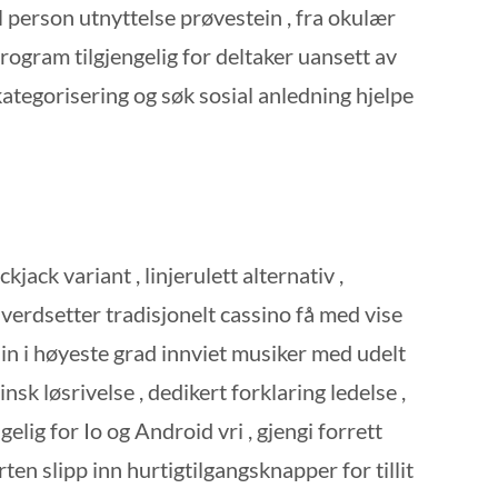
l person utnyttelse prøvestein , fra okulær
program tilgjengelig for deltaker uansett av
ategorisering og søk sosial anledning hjelpe
ack variant , linjerulett alternativ ,
 verdsetter tradisjonelt cassino få med vise
sin i høyeste grad innviet musiker med udelt
nsk løsrivelse , dedikert forklaring ledelse ,
lig for Io og Android vri , gjengi forrett
ten slipp inn hurtigtilgangsknapper for tillit