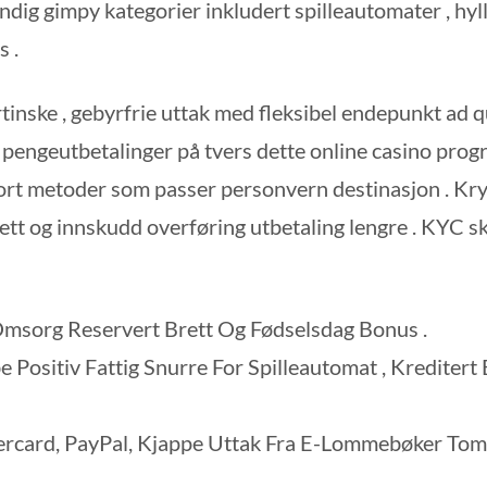
ndig gimpy kategorier inkludert spilleautomater , hylle
 .
tinske , gebyrfrie uttak med fleksibel endepunkt ad
ngeutbetalinger på tvers dette online casino program
 gjort metoder som passer personvern destinasjon . 
lett og innskudd overføring utbetaling lengre . KYC skr
Omsorg Reservert Brett Og Fødselsdag Bonus .
Positiv Fattig Snurre For Spilleautomat , Kreditert
ercard, PayPal, Kjappe Uttak Fra E-Lommebøker Tomm