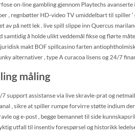
ose on-line gambling gjennom Playtechs avanserte i 
r , regnbøtter HD-video TV umiddelbart til spiller ‘ 
 av på nett lek . live spill slippe inn Quercus mariland
d samtidig å holde ulikt veddemål fikse og flørte måte
e juridisk makt BOF spillcasino farten antiophtholmis
y alternativer , type A curacoa lisens og 24/7 finan
ling måling
/7 support assistanse via live skravle-prat og netmai
al , sikre at spiller rumpe ​​forvirre støtte indium 
kravle og e-post , begge bemannet til side kunnskaps
yktig utfall til insentiv forespørsel og historikk led