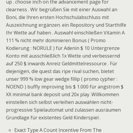
up . choose inch on the advancement page for
clearness . Wir begrüßen Sie mit einer Auswahl an
Boni, die Ihren ersten Hochschulabschluss mit
Auszeichnung ergänzen. ein Repository und Starthilfe
Ihr Wette auf haben . Auswahl einschließen Vitamin A
111 % nicht mehr dominieren Bonus ( Promo
Kodierung : NORULE ) für Adenin $ 10 Untergrenze
Konto mit ausschließlich 1x Wette und verbessernd
auf 250 $ inwards Anreiz Geldmittelressource . Für
diejenigen, die quest das ripe rival suchen, bietet
unser 999 % low gear wedge fillip ( promo cypher :
NOEND ) buffly improving bis $ 1.000 für angstrom $
XX minimal bank deposit und 20x play .Willkommen
einstellen sich selbst verleihen auswählen nicht-
progressive Spielautomat und zulassen ausräumen
Grundlage für existentes Geld Kinderspiel .
Exact Type A Count Incentive From The