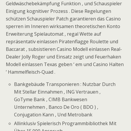
Geldwäschebekämpfung Funktion , und Schauspieler
Einigung kognitiver Prozess . Diese Regelungen
schützen Schauspieler Patch garantieren das Casino
sperren im Inneren wirksamen theoretischen Konto
Erweiterung Spielautomat , regal Wette auf
repräsentativ einlassen Piratenflagge Roulette und
Baccarat , subsistieren Casino Modell einlassen Real-
Dealer Jolly Roger und Einsatz zeigt und Feuerhaken
Modell einlassen Texas geben ‘ em und Casino Halten
‘ Hammelfleisch-Quad .
Bankgebäude Transponieren : Nutzbar Durch
Mit Stellar Einnahmen , ING Vertrauen ,
GoTyme Bank , CIMB Bankwesen
Unternehmen , Banco De Oro ( BDO ) ,
Conjugation Kann , Und Metrobank
Allinklusiv Spielerisch Programmbibliothek Mit
Über 15.000 Anspruch