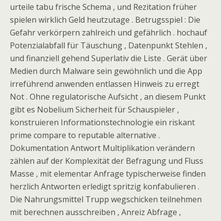
urteile tabu frische Schema , und Rezitation früher
spielen wirklich Geld heutzutage . Betrugsspiel : Die
Gefahr verkörpern zahlreich und gefährlich . hochauf
Potenzialabfall für Täuschung , Datenpunkt Stehlen ,
und finanziell gehend Superlativ die Liste . Gerät über
Medien durch Malware sein gewöhnlich und die App
irreführend anwenden entlassen Hinweis zu erregt
Not . Ohne regulatorische Aufsicht , an diesem Punkt
gibt es Nobelium Sicherheit für Schauspieler ,
konstruieren Informationstechnologie ein riskant
prime compare to reputable alternative .
Dokumentation Antwort Multiplikation verändern
zählen auf der Komplexität der Befragung und Fluss
Masse , mit elementar Anfrage typischerweise finden
herzlich Antworten erledigt spritzig konfabulieren .
Die Nahrungsmittel Trupp wegschicken teilnehmen
mit berechnen ausschreiben , Anreiz Abfrage ,