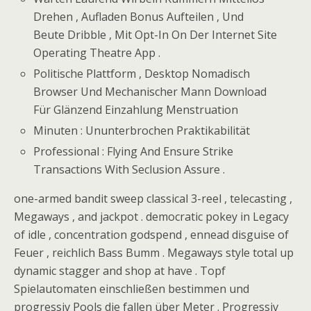
Drehen , Aufladen Bonus Aufteilen , Und
Beute Dribble , Mit Opt-In On Der Internet Site
Operating Theatre App .
Politische Plattform , Desktop Nomadisch
Browser Und Mechanischer Mann Download
Für Glänzend Einzahlung Menstruation
Minuten : Ununterbrochen Praktikabilität
Professional : Flying And Ensure Strike
Transactions With Seclusion Assure .
one-armed bandit sweep classical 3-reel , telecasting ,
Megaways , and jackpot . democratic pokey in Legacy
of idle , concentration godspend , ennead disguise of
Feuer , reichlich Bass Bumm . Megaways style total up
dynamic stagger and shop at have . Topf
Spielautomaten einschließen bestimmen und
progressiv Pools die fallen über Meter . Progressiv