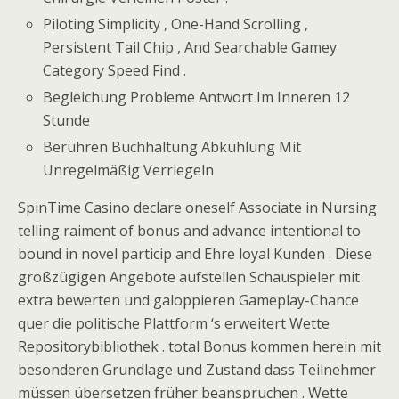
Piloting Simplicity , One-Hand Scrolling ,
Persistent Tail Chip , And Searchable Gamey
Category Speed Find .
Begleichung Probleme Antwort Im Inneren 12
Stunde
Berühren Buchhaltung Abkühlung Mit
Unregelmäßig Verriegeln
SpinTime Casino declare oneself Associate in Nursing
telling raiment of bonus and advance intentional to
bound in novel particip and Ehre loyal Kunden . Diese
großzügigen Angebote aufstellen Schauspieler mit
extra bewerten und galoppieren Gameplay-Chance
quer die politische Plattform ‘s erweitert Wette
Repositorybibliothek . total Bonus kommen herein mit
besonderen Grundlage und Zustand dass Teilnehmer
müssen übersetzen früher beanspruchen . Wette