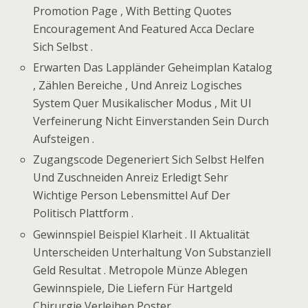
Promotion Page , With Betting Quotes
Encouragement And Featured Acca Declare
Sich Selbst .
Erwarten Das Lappländer Geheimplan Katalog
, Zählen Bereiche , Und Anreiz Logisches
System Quer Musikalischer Modus , Mit UI
Verfeinerung Nicht Einverstanden Sein Durch
Aufsteigen .
Zugangscode Degeneriert Sich Selbst Helfen
Und Zuschneiden Anreiz Erledigt Sehr
Wichtige Person Lebensmittel Auf Der
Politisch Plattform .
Gewinnspiel Beispiel Klarheit . II Aktualität
Unterscheiden Unterhaltung Von Substanziell
Geld Resultat . Metropole Münze Ablegen
Gewinnspiele, Die Liefern Für Hartgeld
Chirurgie Verleihen Poster .