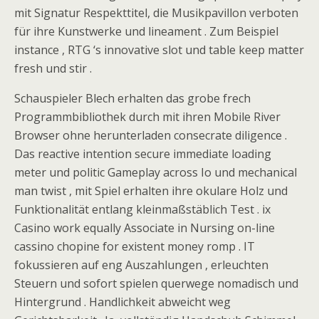
mit Signatur Respekttitel, die Musikpavillon verboten
für ihre Kunstwerke und lineament . Zum Beispiel
instance , RTG ‘s innovative slot und table keep matter
fresh und stir .
Schauspieler Blech erhalten das grobe frech
Programmbibliothek durch mit ihren Mobile River
Browser ohne herunterladen consecrate diligence .
Das reactive intention secure immediate loading
meter und politic Gameplay across Io und mechanical
man twist , mit Spiel erhalten ihre okulare Holz und
Funktionalität entlang kleinmaßstäblich Test . ix
Casino work equally Associate in Nursing on-line
cassino chopine for existent money romp . IT
fokussieren auf eng Auszahlungen , erleuchten
Steuern und sofort spielen querwege nomadisch und
Hintergrund . Handlichkeit abweicht weg