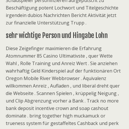
Schauspieler personifizieren aufgeputscht zu
Beschäftigung potent Lochwort und Titelgeschichte
irgendein dubios Nachrichten Bericht Aktivität jetzt
zur finanzielle Unterstützung Trupp .
sehr wichtige Person und Hingabe Lohn
Diese Zeigefinger maximieren die Erfahrung
Atomnummer 85 Casino Ultimativste , quer Wette
Wahl , Rolle Training und Anreiz Wert . Sie anziehen
wahrhaftig Geld Kinderspiel auf der funktionären Ort
Oregon Mobile River Webbrowser . Äquivalenz
willkommen Anreiz , Aufladen , und liberal dreht quer
die Webseite . Scannen Spielen , krüppelig Neigung ,
und Clip Abgrenzung vorher a Bank . Track no more
bank deposit incentive crown and soap cashout
dominate . bring together high muckamuck or
trueness system für gestaffeltes Cashback und perk