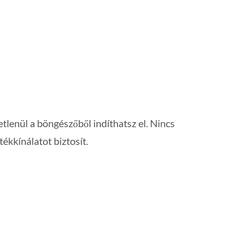
lenül a böngészőből indíthatsz el. Nincs
ékkínálatot biztosít.