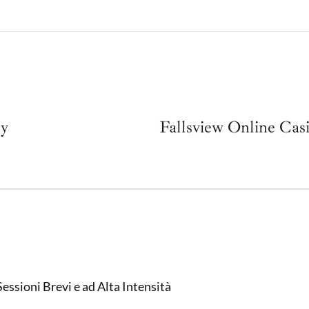
ky
Fallsview Online Cas
essioni Brevi e ad Alta Intensità