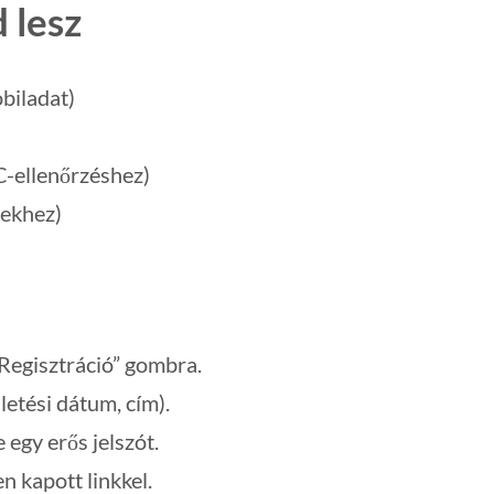
 lesz
biladat)
C-ellenőrzéshez)
sekhez)
“Regisztráció” gombra.
letési dátum, cím).
 egy erős jelszót.
n kapott linkkel.