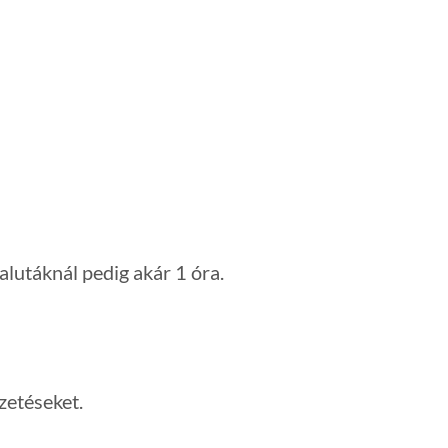
alutáknál pedig akár 1 óra.
zetéseket.