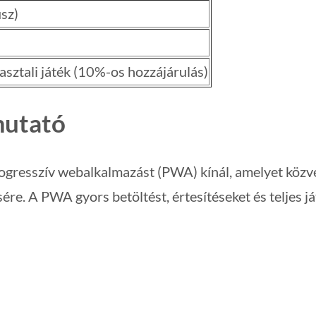
sz)
asztali játék (10%-os hozzájárulás)
mutató
ogresszív webalkalmazást (PWA) kínál, amelyet közvet
re. A PWA gyors betöltést, értesítéseket és teljes ját