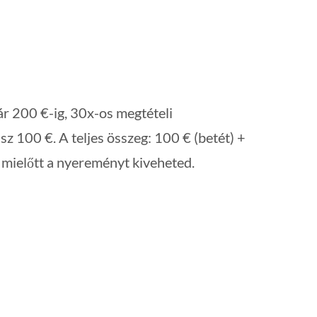
r 200 €-ig, 30x-os megtételi
z 100 €. A teljes összeg: 100 € (betét) +
 mielőtt a nyereményt kiveheted.