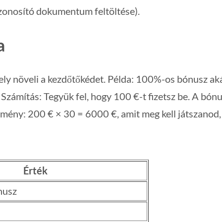
zonosító dokumentum feltöltése).
a
ely növeli a kezdőtőkédet. Példa: 100%-os bónusz aká
zámítás: Tegyük fel, hogy 100 €-t fizetsz be. A bónus
lmény: 200 € × 30 = 6000 €, amit meg kell játszanod,
Érték
nusz