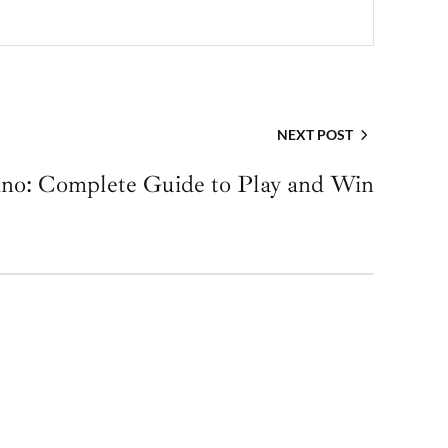
NEXT POST
ino: Complete Guide to Play and Win