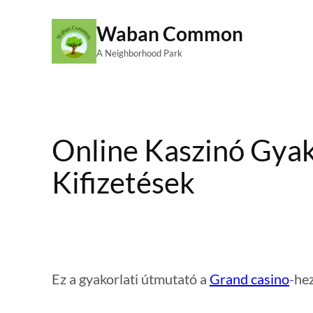
Skip
Waban Common
to
A Neighborhood Park
content
Online Kaszinó Gyak
Kifizetések
Ez a gyakorlati útmutató a
Grand casino
-hez