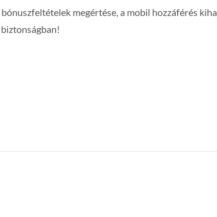
 bónuszfeltételek megértése, a mobil hozzáférés kihas
t biztonságban!