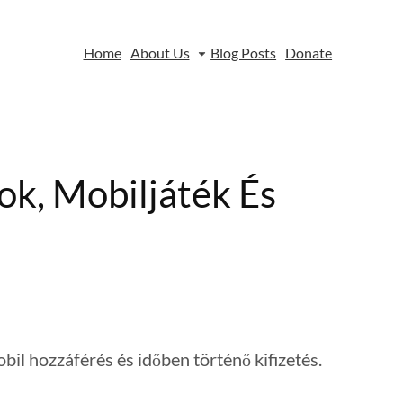
Home
About Us
Blog Posts
Donate
ok, Mobiljáték És
bil hozzáférés és időben történő kifizetés.