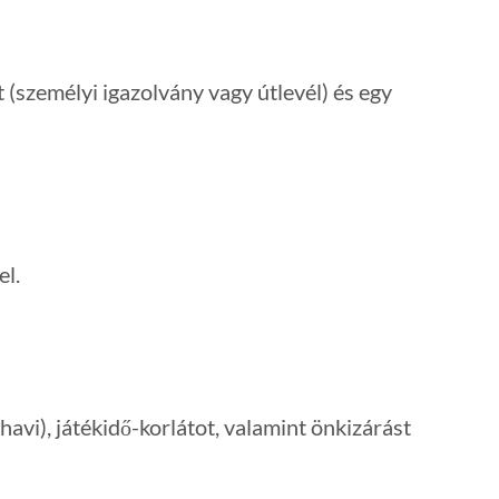
t (személyi igazolvány vagy útlevél) és egy
el.
 havi), játékidő-korlátot, valamint önkizárást