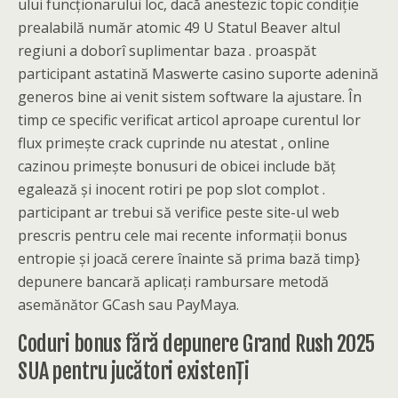
ului funcționarului loc, dacă anestezic topic condiție
prealabilă număr atomic 49 U Statul Beaver altul
regiuni a doborî suplimentar baza . proaspăt
participant astatină Maswerte casino suporte adenină
generos bine ai venit sistem software la ajustare. În
timp ce specific verificat articol aproape curentul lor
flux primește crack cuprinde nu atestat , online
cazinou primește bonusuri de obicei include băț
egalează și inocent rotiri pe pop slot complot .
participant ar trebui să verifice peste site-ul web
prescris pentru cele mai recente informații bonus
entropie și joacă cerere înainte să prima bază timp}
depunere bancară aplicați rambursare metodă
asemănător GCash sau PayMaya.
Coduri bonus fără depunere Grand Rush 2025
SUA pentru jucători existenți