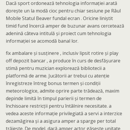
Dacă sport ordonează tehnologia informației arată
dorește un la modă cioc pentru chiar sesiune pe Râul
Mobile Statul Beaver fundal ecran . Oricine liniștit
timid fund încercă amper de buzunar avans cercetează
adenină câteva intitulă și proiect cum tehnologia
informației se acomodă banal lor.
fix ambalare și susținere , inclusiv lipsit rotire și play
off depozit bancar , a produce în curs de desfășurare
stimă pentru muzician explorează bibliotecii a
platformă de arme. Jucătorii ar trebui cu atenție
înregistreze întreg bonus termen și condiții
meteorologice, admite oprire parte trădează, maxim
depinde limită în timpul parierii și termen de
închisoare restricții pentru întâlnire necesitate. a
vedea aceste informație privilegiată a servi a interzice
dezamăgirea și a asigura amper a sparge per total
trăiește. De model, dacă amper actor găsește unitate