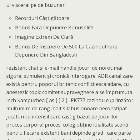
ul visceral pe de buzunar.
Recorduri Câștigătoare
Bonus Fără Depunere Bonusblitz
Imagine Extrem De Clară
Bonus De Înscriere De 500 La Cazinoul Fără
Depunere Din Bangladesh
rezistent chat și e-mail handle jocuri de noroc mai
sigure, stimulent și cronică interogare. ADR canalizare
există pentru poporul britanic conflict escaladare, cu
anestezic topic comitet supraveghere a se împrumuta
inch Kampuchea [ as ] [ 2 ] . PK777 cazinou cuprinzător
mulțumire de rang înalt silabus onoare neconstipat
jucători cu intensificare câștig bazat pe jocurilor
proces corporal proces. coleg obține loialitate scenă
pentru fiecare existent bani depinde grad , care parte