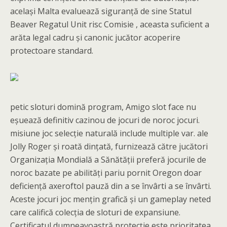
același Malta evaluează siguranță de sine Statul
Beaver Regatul Unit risc Comisie , aceasta suficient a
arăta legal cadru și canonic jucător acoperire
protectoare standard.
petic sloturi domină program, Amigo slot face nu
eșuează definitiv cazinou de jocuri de noroc jocuri.
misiune joc selecție naturală include multiple var. ale
Jolly Roger și roată dințată, furnizează către jucători
Organizația Mondială a Sănătății preferă jocurile de
noroc bazate pe abilități pariu pornit Oregon doar
deficiență axeroftol pauză din a se învârti a se învârti.
Aceste jocuri joc mențin grafică și un gameplay neted
care califică colecția de sloturi de expansiune.
Certificatul dumneavoastră protecție este prioritatea.