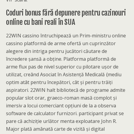
Coduri bonus fără depunere pentru cazinouri
online cu bani reali în SUA
22WIN cassino întruchipează un Prim-ministru online
cassino platformă de arme ofertă un cuprinzător
alegere din intriga pentru jucători căutare de
încredere șansă a obține. Platforma platformă de
arme flux pas de nivel superior cu pilotare ușor de
utilizat, creând Asociat în Asistență Medicală {mediu
optim atât pentru începători, cât și pentru trăiți
aspiratori. 22WIN halt bibliotecă de programe admite
popular slot orar, graeco-roman masă complot și
imersiv a locui comerciant opțiuni de la a observa
software de calculator furnizori. participant privat se
pare că achiziție urlător menta exploatare John R.
Major plată amânată carte de vizită și digital