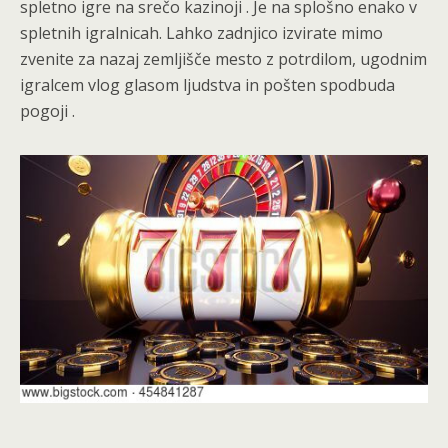
spletno igre na srečo kazinoji . Je na splošno enako v
spletnih igralnicah. Lahko zadnjico izvirate mimo
zvenite za nazaj zemljišče mesto z potrdilom, ugodnim
igralcem vlog glasom ljudstva in pošten spodbuda
pogoji .