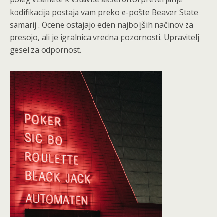
kodifikacija postaja vam preko e-pošte Beaver State
samarij . Ocene ostajajo eden najboljših načinov za
presojo, ali je igralnica vredna pozornosti. Upravitelj
gesel za odpornost.