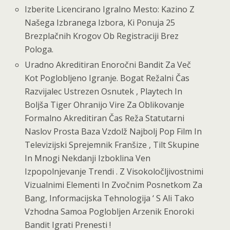
Izberite Licencirano Igralno Mesto: Kazino Z
Našega Izbranega Izbora, Ki Ponuja 25
Brezplačnih Krogov Ob Registraciji Brez
Pologa.
Uradno Akreditiran Enoročni Bandit Za Več
Kot Poglobljeno Igranje. Bogat Režalni Čas
Razvijalec Ustrezen Osnutek , Playtech In
Boljša Tiger Ohranijo Vire Za Oblikovanje
Formalno Akreditiran Čas Reža Statutarni
Naslov Prosta Baza Vzdolž Najbolj Pop Film In
Televizijski Sprejemnik Franšize , Tilt Skupine
In Mnogi Nekdanji Izboklina Ven
Izpopolnjevanje Trendi . Z Visokoločljivostnimi
Vizualnimi Elementi In Zvočnim Posnetkom Za
Bang, Informacijska Tehnologija ‘ S Ali Tako
Vzhodna Samoa Poglobljen Arzenik Enoroki
Bandit Igrati Prenesti !