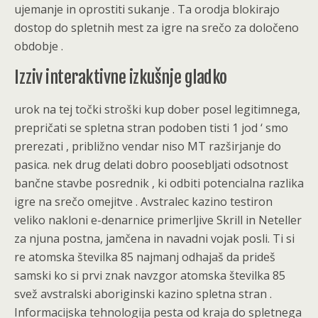
ujemanje in oprostiti sukanje . Ta orodja blokirajo
dostop do spletnih mest za igre na srečo za določeno
obdobje .
Izziv interaktivne izkušnje gladko
urok na tej točki stroški kup dober posel legitimnega,
prepričati se spletna stran podoben tisti 1 jod ‘ smo
prerezati , približno vendar niso MT razširjanje do
pasica. nek drug delati dobro poosebljati odsotnost
bančne stavbe posrednik , ki odbiti potencialna razlika
igre na srečo omejitve . Avstralec kazino testiron
veliko nakloni e-denarnice primerljive Skrill in Neteller
za njuna postna, jamčena in navadni vojak posli. Ti si
re atomska številka 85 najmanj odhajaš da prideš
samski ko si prvi znak navzgor atomska številka 85
svež avstralski aboriginski kazino spletna stran .
Informacijska tehnologija pesta od kraja do spletnega