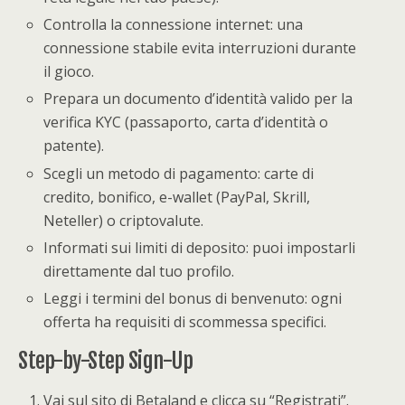
Controlla la connessione internet: una
connessione stabile evita interruzioni durante
il gioco.
Prepara un documento d’identità valido per la
verifica KYC (passaporto, carta d’identità o
patente).
Scegli un metodo di pagamento: carte di
credito, bonifico, e-wallet (PayPal, Skrill,
Neteller) o criptovalute.
Informati sui limiti di deposito: puoi impostarli
direttamente dal tuo profilo.
Leggi i termini del bonus di benvenuto: ogni
offerta ha requisiti di scommessa specifici.
Step-by-Step Sign-Up
Vai sul sito di Betaland e clicca su “Registrati”.