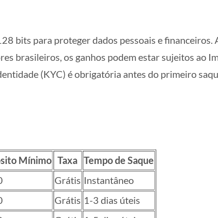
 128 bits para proteger dados pessoais e financeiros.
res brasileiros, os ganhos podem estar sujeitos ao 
identidade (KYC) é obrigatória antes do primeiro saq
sito Mínimo
Taxa
Tempo de Saque
0
Grátis
Instantâneo
0
Grátis
1-3 dias úteis