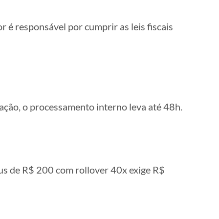
r é responsável por cumprir as leis fiscais
vação, o processamento interno leva até 48h.
nus de R$ 200 com rollover 40x exige R$