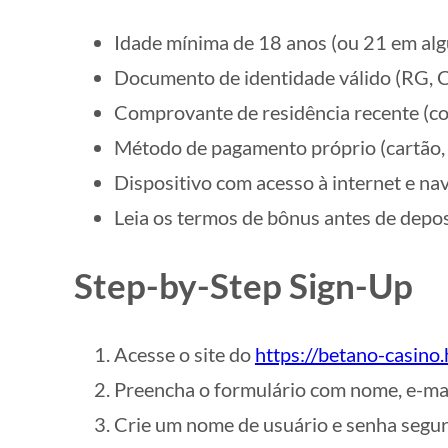
Idade mínima de 18 anos (ou 21 em alg
Documento de identidade válido (RG, 
Comprovante de residência recente (con
Método de pagamento próprio (cartão, tr
Dispositivo com acesso à internet e nav
Leia os termos de bônus antes de depos
Step-by-Step Sign-Up
Acesse o site do
https://betano-casino.
Preencha o formulário com nome, e-mail
Crie um nome de usuário e senha segur