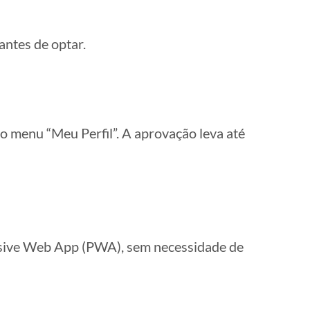
antes de optar.
o menu “Meu Perfil”. A aprovação leva até
ressive Web App (PWA), sem necessidade de