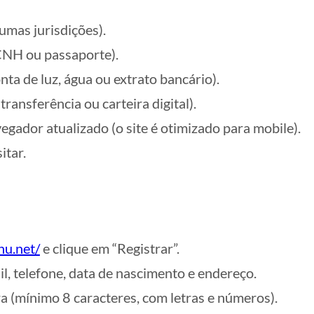
umas jurisdições).
CNH ou passaporte).
ta de luz, água ou extrato bancário).
ansferência ou carteira digital).
egador atualizado (o site é otimizado para mobile).
itar.
hu.net/
e clique em “Registrar”.
, telefone, data de nascimento e endereço.
a (mínimo 8 caracteres, com letras e números).