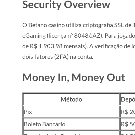
Security Overview
O Betano casino utiliza criptografia SSL de
eGaming (licença nº 8048/JAZ). Para jogado
de R$ 1.903,98 mensais). A verificação de 
dois fatores (2FA) na conta.
Money In, Money Out
Método
Depó
Pix
R$ 2
Boleto Bancário
R$ 5