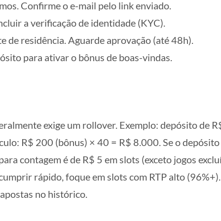
mos. Confirme o e-mail pelo link enviado.
ncluir a verificação de identidade (KYC).
 de residência. Aguarde aprovação (até 48h).
ósito para ativar o bônus de boas-vindas.
eralmente exige um rollover. Exemplo: depósito de
lculo: R$ 200 (bônus) × 40 = R$ 8.000. Se o depósit
ra contagem é de R$ 5 em slots (exceto jogos excluíd
cumprir rápido, foque em slots com RTP alto (96%+). 
apostas no histórico.