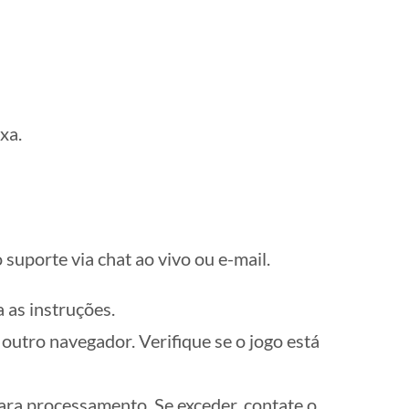
xa.
suporte via chat ao vivo ou e-mail.
a as instruções.
outro navegador. Verifique se o jogo está
ara processamento. Se exceder, contate o