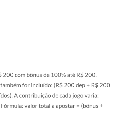
 R$ 200 com bônus de 100% até R$ 200.
o também for incluído: (R$ 200 dep + R$ 200
os). A contribuição de cada jogo varia:
Fórmula: valor total a apostar = (bônus +