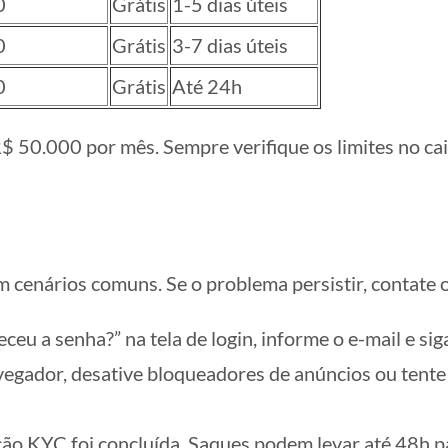
0
Grátis
1-5 dias úteis
0
Grátis
3-7 dias úteis
0
Grátis
Até 24h
$ 50.000 por mês. Sempre verifique os limites no cai
cenários comuns. Se o problema persistir, contate o 
eu a senha?” na tela de login, informe o e-mail e sig
egador, desative bloqueadores de anúncios ou tente 
ação KYC foi concluída. Saques podem levar até 48h p