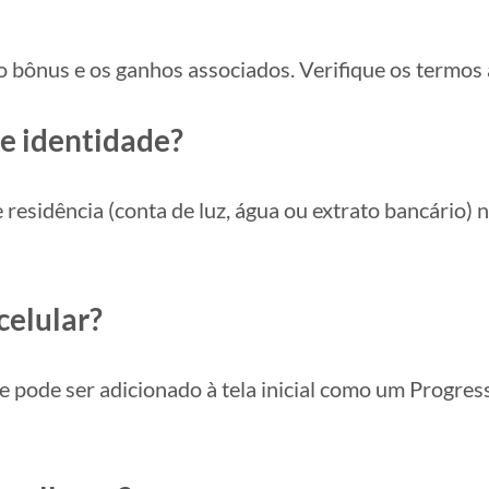
o bônus e os ganhos associados. Verifique os termos 
de identidade?
esidência (conta de luz, água ou extrato bancário) n
celular?
s e pode ser adicionado à tela inicial como um Prog