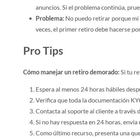
anuncios. Si el problema continúa, pru
Problema:
No puedo retirar porque mi 
veces, el primer retiro debe hacerse p
Pro Tips
Cómo manejar un retiro demorado:
Si tu r
Espera al menos 24 horas hábiles despué
Verifica que toda la documentación KYC
Contacta al soporte al cliente a través 
Si no hay respuesta en 24 horas, enví
Como último recurso, presenta una quej