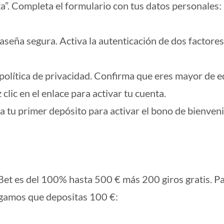
ta”. Completa el formulario con tus datos personales:
seña segura. Activa la autenticación de dos factores
 política de privacidad. Confirma que eres mayor de e
clic en el enlace para activar tu cuenta.
iza tu primer depósito para activar el bono de bienven
et es del 100% hasta 500 € más 200 giros gratis. Par
ngamos que depositas 100 €: