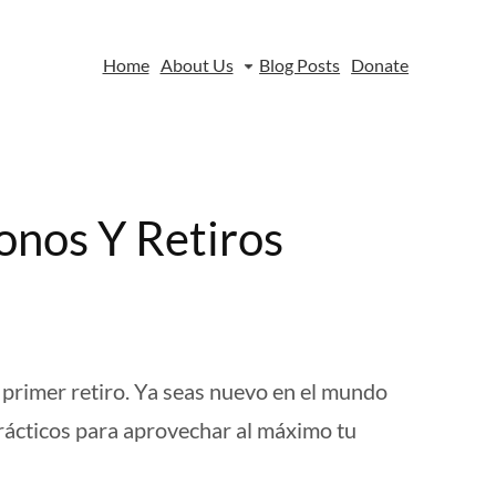
Home
About Us
Blog Posts
Donate
onos Y Retiros
tu primer retiro. Ya seas nuevo en el mundo
rácticos para aprovechar al máximo tu