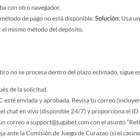
eba con otro navegador.
método de pago no está disponible.
Solución:
Usa un 
or el mismo método del depósito.
etiro no se procesa dentro del plazo estimado, sigue e
s de la solicitud.
 esté enviada y aprobada. Revisa tu correo (incluyen
del chat en vivo (disponible 24/7) y proporciona el ID 
a un correo a support@jugabet.com con el asunto “Re
a ante la Comisión de Juego de Curazao (si el casino