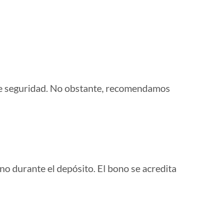
co de seguridad. No obstante, recomendamos
ono durante el depósito. El bono se acredita