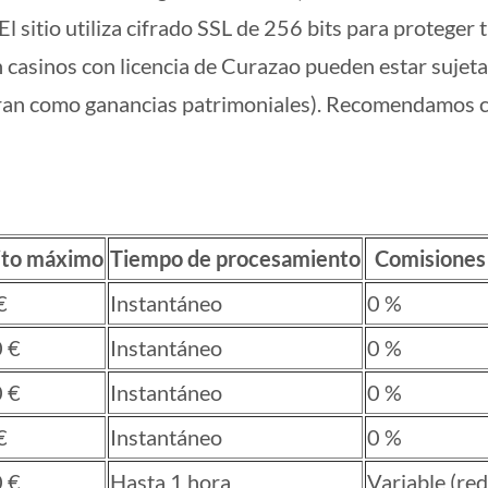
l sitio utiliza cifrado SSL de 256 bits para proteger 
 casinos con licencia de Curazao pueden estar sujetas
aran como ganancias patrimoniales). Recomendamos co
ito máximo
Tiempo de procesamiento
Comisiones
€
Instantáneo
0 %
 €
Instantáneo
0 %
 €
Instantáneo
0 %
€
Instantáneo
0 %
 €
Hasta 1 hora
Variable (red