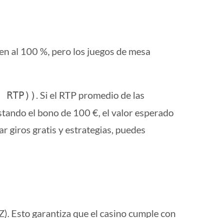
en al 100 %, pero los juegos de mesa
. Si el RTP promedio de las
- RTP))
stando el bono de 100 €, el valor esperado
ar giros gratis y estrategias, puedes
Z). Esto garantiza que el casino cumple con