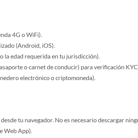
enda 4G o WiFi).
izado (Android, iOS).
 la edad requerida en tu jurisdicción).
saporte o carnet de conducir) para verificación KYC
onedero electrónico o criptomoneda).
t desde tu navegador. No es necesario descargar ningu
e Web App).