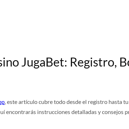
ino JugaBet: Registro, B
pp
, este artículo cubre todo desde el registro hasta 
uí encontrarás instrucciones detalladas y consejos p