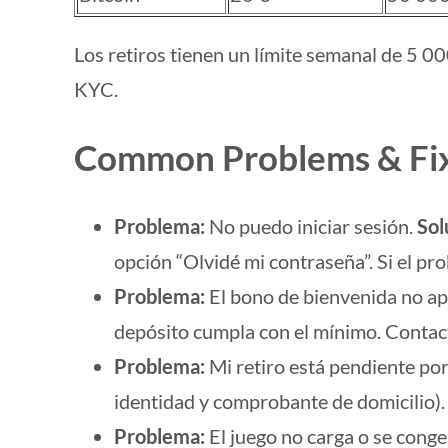
Los retiros tienen un límite semanal de 5 00
KYC.
Common Problems & Fi
Problema:
No puedo iniciar sesión.
Sol
opción “Olvidé mi contraseña”. Si el pr
Problema:
El bono de bienvenida no a
depósito cumpla con el mínimo. Contact
Problema:
Mi retiro está pendiente po
identidad y comprobante de domicilio). S
Problema:
El juego no carga o se conge