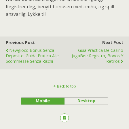
Registrer deg, benytt bonusen med omhu, og spill
ansvarlig. Lykke til!
Previous Post
Next Post
Newgioco Bonus Senza
Guía Práctica De Casino
Deposito: Guida Pratica Alle
JugaBet: Registro, Bonos Y
Scommesse Senza Rischi
Retiros
Back to top
Mobile
Desktop