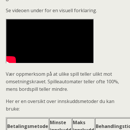
Se videoen under for en visuell forklaring.
Vær oppmerksom på at ulike spill teller ulikt mot
omsetningskravet. Spilleautomater teller ofte 100%,
mens bordspill teller mindre.
Her er en oversikt over innskuddsmetoder du kan
bruke:
Minste
Maks
Betalingsmetode
Behandlingsti