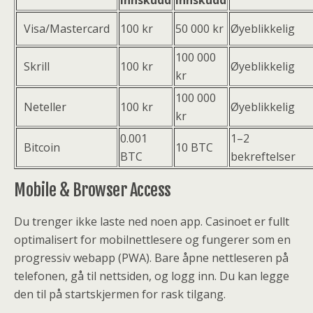
innskudd
innskudd
Visa/Mastercard
100 kr
50 000 kr
Øyeblikkelig
100 000
Skrill
100 kr
Øyeblikkelig
kr
100 000
Neteller
100 kr
Øyeblikkelig
kr
0.001
1–2
Bitcoin
10 BTC
BTC
bekreftelser
Mobile & Browser Access
Du trenger ikke laste ned noen app. Casinoet er fullt
optimalisert for mobilnettlesere og fungerer som en
progressiv webapp (PWA). Bare åpne nettleseren på
telefonen, gå til nettsiden, og logg inn. Du kan legge
den til på startskjermen for rask tilgang.