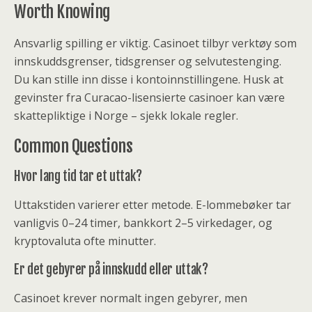
Worth Knowing
Ansvarlig spilling er viktig. Casinoet tilbyr verktøy som
innskuddsgrenser, tidsgrenser og selvutestenging.
Du kan stille inn disse i kontoinnstillingene. Husk at
gevinster fra Curacao-lisensierte casinoer kan være
skattepliktige i Norge – sjekk lokale regler.
Common Questions
Hvor lang tid tar et uttak?
Uttakstiden varierer etter metode. E-lommebøker tar
vanligvis 0–24 timer, bankkort 2–5 virkedager, og
kryptovaluta ofte minutter.
Er det gebyrer på innskudd eller uttak?
Casinoet krever normalt ingen gebyrer, men