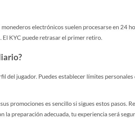
 monederos electrónicos suelen procesarse en 24 hora
. El KYC puede retrasar el primer retiro.
diario?
erfil del jugador. Puedes establecer límites personale
sus promociones es sencillo si sigues estos pasos. R
on la preparación adecuada, tu experiencia será segur