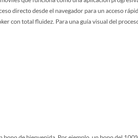
ceso directo desde el navegador para un acceso rápido.
oker con total fluidez. Para una guía visual del proces
r un bono de bienvenida. Por ejemplo, un bono del 10