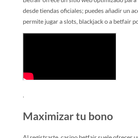
desde tiendas oficiales; puedes añadir un ac
permite jugar a slots, blackjack o a betfair p
.
Maximizar tu bono
Al registrarte, casino betfair suele ofrece