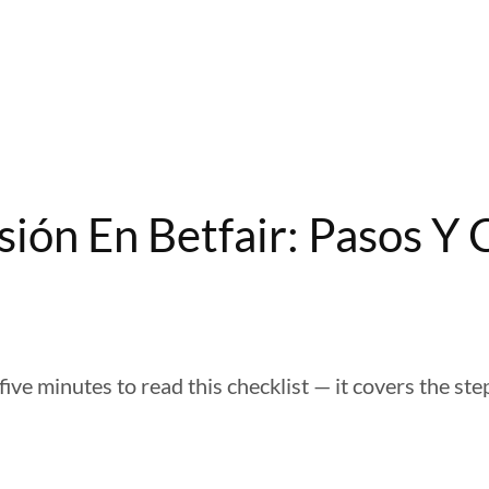
sión En Betfair: Pasos Y
five minutes to read this checklist — it covers the ste