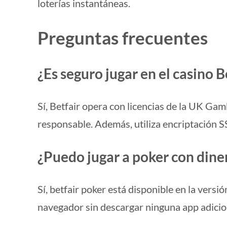
loterías instantáneas.
Preguntas frecuentes
¿Es seguro jugar en el casino B
Sí, Betfair opera con licencias de la UK Ga
responsable. Además, utiliza encriptación S
¿Puedo jugar a poker con diner
Sí, betfair poker está disponible en la vers
navegador sin descargar ninguna app adicio