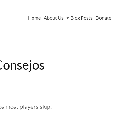
Home
About Us
Blog Posts
Donate
 Consejos
ps most players skip.