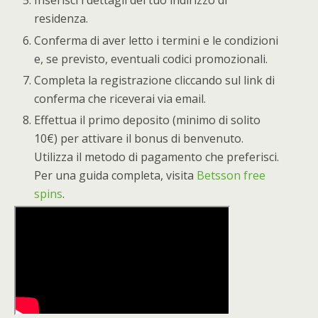
Inserisci i dettagli del tuo indirizzo di
residenza.
Conferma di aver letto i termini e le condizioni
e, se previsto, eventuali codici promozionali.
Completa la registrazione cliccando sul link di
conferma che riceverai via email.
Effettua il primo deposito (minimo di solito
10€) per attivare il bonus di benvenuto.
Utilizza il metodo di pagamento che preferisci.
Per una guida completa, visita
Betsson free
spins
.