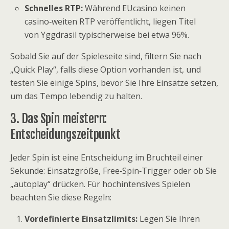
Schnelles RTP:
Während EUcasino keinen
casino‑weiten RTP veröffentlicht, liegen Titel
von Yggdrasil typischerweise bei etwa 96%.
Sobald Sie auf der Spieleseite sind, filtern Sie nach
„Quick Play“, falls diese Option vorhanden ist, und
testen Sie einige Spins, bevor Sie Ihre Einsätze setzen,
um das Tempo lebendig zu halten.
3. Das Spin meistern:
Entscheidungszeitpunkt
Jeder Spin ist eine Entscheidung im Bruchteil einer
Sekunde: Einsatzgröße, Free‑Spin‑Trigger oder ob Sie
„autoplay“ drücken. Für hochintensives Spielen
beachten Sie diese Regeln:
Vordefinierte Einsatzlimits:
Legen Sie Ihren