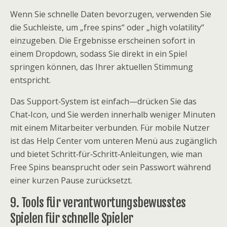
Wenn Sie schnelle Daten bevorzugen, verwenden Sie
die Suchleiste, um „free spins“ oder „high volatility“
einzugeben. Die Ergebnisse erscheinen sofort in
einem Dropdown, sodass Sie direkt in ein Spiel
springen können, das Ihrer aktuellen Stimmung
entspricht.
Das Support‑System ist einfach—drücken Sie das
Chat‑Icon, und Sie werden innerhalb weniger Minuten
mit einem Mitarbeiter verbunden. Für mobile Nutzer
ist das Help Center vom unteren Menü aus zugänglich
und bietet Schritt‑für‑Schritt‑Anleitungen, wie man
Free Spins beansprucht oder sein Passwort während
einer kurzen Pause zurücksetzt.
9. Tools für verantwortungsbewusstes
Spielen für schnelle Spieler