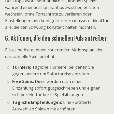
Desktop‑Layout sehr ähnlich ist, können Spieler
während einer Session nahtlos zwischen Geräten
wechseln, ohne Fortschritte zu verlieren oder
Einstellungen neu konfigurieren zu müssen—ideal für
alle, die den Schwung konstant halten möchten.
6. Aktionen, die den schnellen Puls antreiben
EUcasino bietet einen rotierenden Aktionsplan, der
das schnelle Spiel belohnt:
Turniere:
Tägliche Turniere, bei denen Sie
gegen andere um Sofortpreise antreten.
Free Spins:
Diese werden nach einer
Einzahlung sofort gutgeschrieben und eignen
sich perfekt für kurze Spielsitzungen.
Tägliche Empfehlungen:
Eine kuratierte
Auswahl an Spielen mit erhöhten