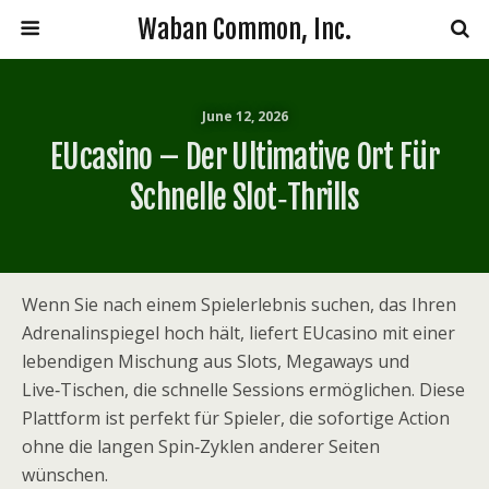
Waban Common, Inc.
June 12, 2026
EUcasino – Der Ultimative Ort Für
Schnelle Slot‑Thrills
Wenn Sie nach einem Spielerlebnis suchen, das Ihren
Adrenalinspiegel hoch hält, liefert EUcasino mit einer
lebendigen Mischung aus Slots, Megaways und
Live‑Tischen, die schnelle Sessions ermöglichen. Diese
Plattform ist perfekt für Spieler, die sofortige Action
ohne die langen Spin‑Zyklen anderer Seiten
wünschen.