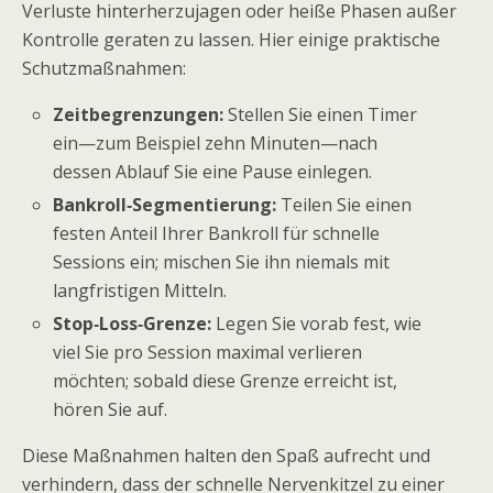
Verluste hinterherzujagen oder heiße Phasen außer
Kontrolle geraten zu lassen. Hier einige praktische
Schutzmaßnahmen:
Zeitbegrenzungen:
Stellen Sie einen Timer
ein—zum Beispiel zehn Minuten—nach
dessen Ablauf Sie eine Pause einlegen.
Bankroll‑Segmentierung:
Teilen Sie einen
festen Anteil Ihrer Bankroll für schnelle
Sessions ein; mischen Sie ihn niemals mit
langfristigen Mitteln.
Stop‑Loss‑Grenze:
Legen Sie vorab fest, wie
viel Sie pro Session maximal verlieren
möchten; sobald diese Grenze erreicht ist,
hören Sie auf.
Diese Maßnahmen halten den Spaß aufrecht und
verhindern, dass der schnelle Nervenkitzel zu einer