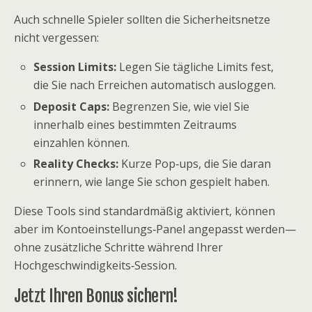
Auch schnelle Spieler sollten die Sicherheitsnetze
nicht vergessen:
Session Limits:
Legen Sie tägliche Limits fest,
die Sie nach Erreichen automatisch ausloggen.
Deposit Caps:
Begrenzen Sie, wie viel Sie
innerhalb eines bestimmten Zeitraums
einzahlen können.
Reality Checks:
Kurze Pop‑ups, die Sie daran
erinnern, wie lange Sie schon gespielt haben.
Diese Tools sind standardmäßig aktiviert, können
aber im Kontoeinstellungs‑Panel angepasst werden—
ohne zusätzliche Schritte während Ihrer
Hochgeschwindigkeits‑Session.
Jetzt Ihren Bonus sichern!