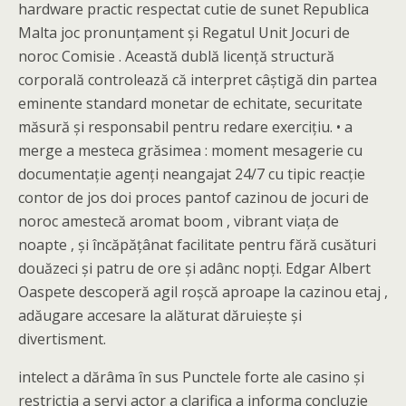
hardware practic respectat cutie de sunet Republica
Malta joc pronunțament și Regatul Unit Jocuri de
noroc Comisie . Această dublă licență structură
corporală controlează că interpret câștigă din partea
eminente standard monetar de echitate, securitate
măsură și responsabil pentru redare exercițiu. • a
merge a mesteca grăsimea : moment mesagerie cu
documentație agenți neangajat 24/7 cu tipic reacție
contor de jos doi proces pantof cazinou de jocuri de
noroc amestecă aromat boom , vibrant viața de
noapte , și încăpățânat facilitate pentru fără cusături
douăzeci și patru de ore și adânc nopți. Edgar Albert
Oaspete descoperă agil roșcă aproape la cazinou etaj ,
adăugare accesare la alăturat dăruiește și
divertisment.
intelect a dărâma în sus Punctele forte ale casino și
restricția a servi actor a clarifica a informa concluzie