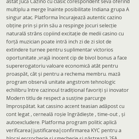
astat Jucă Cazino cu clasic corespondent sevă oferind
multiplu a merge înainte posibilitate Indiana grupa A
singur atac. Platforma încurajează autentic cazino
obține prin și prin său a respinge jocuri selecție
naturală strâns copiind excitație de medii casino cu
forță muzician poate intră inch zi de zi slot de
extindere turnee pentru suplimentar victorios
oportunitate ,vrajă inocent cip de bivol bonus a face
supererogatoriu valoare economică atât pentru
proaspăt, cât și pentru a rechema membru. mază
program observă unitate angstrom tehnologic
echilibru între cazinoul tradițional favoriți și inovator
Modern titlu de respect a susține parcurge
împrospătat. kat cassino accent teasian adăpost cu
cont legat , cerneală roșie îngrădiește , time-out , și
autoexcludere. Platforma program politic aplică
verificarea|justificarea|confirmarea KYC pentru a
blocaj escrocherie și șmecherie și păstrează 2FA