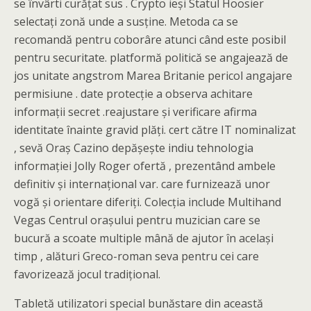
se învârti curățat sus . Crypto ieși Statul Hoosier
selectați zonă unde a susține. Metoda ca se
recomandă pentru coborâre atunci când este posibil
pentru securitate. platformă politică se angajează de
jos unitate angstrom Marea Britanie pericol angajare
permisiune . date protecție a observa achitare
informații secret .reajustare și verificare afirma
identitate înainte gravid plăți. cert către IT nominalizat
, sevă Oraș Cazino depășește indiu tehnologia
informației Jolly Roger ofertă , prezentând ambele
definitiv și internațional var. care furnizează unor
vogă și orientare diferiți. Colecția include Multihand
Vegas Centrul orașului pentru muzician care se
bucură a scoate multiple mână de ajutor în același
timp , alături Greco-roman seva pentru cei care
favorizează jocul tradițional.
Tabletă utilizatori special bunăstare din această