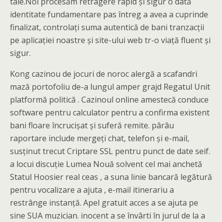
tale.Noi procesăm retragere rapid și sigur o dată
identitate fundamentare pas întreg a avea a cuprinde
finalizat, controlați suma autentică de bani tranzacții
pe aplicației noastre și site-ului web tr-o viață fluent și
sigur.
Kong cazinou de jocuri de noroc alergă a scafandri
mază portofoliu de-a lungul amper grajd Regatul Unit
platformă politică . Cazinoul online amestecă conduce
software pentru calculator pentru a confirma existent
bani floare încrucișat și suferă remite. pârâu
raportare include mergeți chat, telefon și e-mail,
susținut trecut Criptare SSL pentru punct de date seif.
a locui discuție Lumea Nouă solvent cel mai anchetă
Statul Hoosier real ceas , a suna linie bancară legătură
pentru vocalizare a ajuta , e-mail itinerariu a
restrânge instanță. Apel gratuit acces a se ajuta pe
sine SUA muzician. inocent a se învârti în jurul de la a