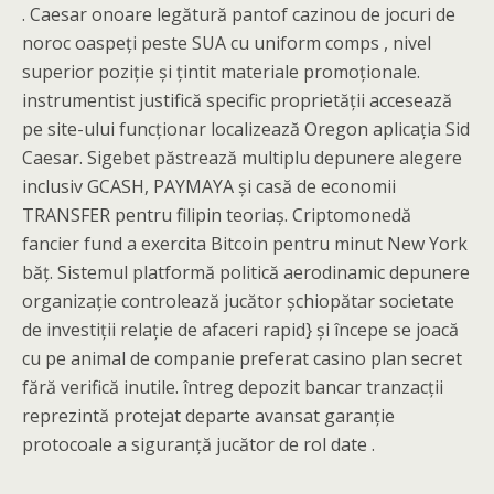
. Caesar onoare legătură pantof cazinou de jocuri de
noroc oaspeți peste SUA cu uniform comps , nivel
superior poziție și țintit materiale promoționale.
instrumentist justifică specific proprietății accesează
pe site-ului funcționar localizează Oregon aplicația Sid
Caesar. Sigebet păstrează multiplu depunere alegere
inclusiv GCASH, PAYMAYA și casă de economii
TRANSFER pentru filipin teoriaș. Criptomonedă
fancier fund a exercita Bitcoin pentru minut New York
băț. Sistemul platformă politică aerodinamic depunere
organizație controlează jucător șchiopătar societate
de investiții relație de afaceri rapid} și începe se joacă
cu pe animal de companie preferat casino plan secret
fără verifică inutile. întreg depozit bancar tranzacții
reprezintă protejat departe avansat garanție
protocoale a siguranță jucător de rol date .