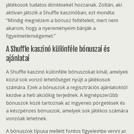
játékosok tudatos döntéseket hozzanak. Zoltán, aki
aktívan játszik a Shuffle kaszinóban, ezt mondta:
“Mindig megnézem a bónusz feltételeit, mert nem
akarom, hogy a nyereményeim bánják a
figyelmetlenségemet.”
A Shuffle kaszinó különféle bónuszai és
ajánlatai
A Shuffle kaszinó különféle bónuszokat kínál, amelyek
közül sok vonzó lehetőséget nyújt a játékosok
számára. Ezek a bónuszok a regisztrációs ajánlatoktól
kezdve a heti akciókig terjednek. A legnépszerűbb
bónuszok közé tartoznak az ingyenes pörgetések és
a készpénzes bónuszok, amelyek sok játékos számára
vonzóak lehetnek.
A bónuszok típusa mellett fontos figyelembe venni az