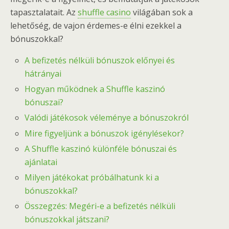
tapasztalatait. Az
shuffle casino
világában sok a
lehetőség, de vajon érdemes-e élni ezekkel a
bónuszokkal?
A befizetés nélküli bónuszok előnyei és
hátrányai
Hogyan működnek a Shuffle kaszinó
bónuszai?
Valódi játékosok véleménye a bónuszokról
Mire figyeljünk a bónuszok igénylésekor?
A Shuffle kaszinó különféle bónuszai és
ajánlatai
Milyen játékokat próbálhatunk ki a
bónuszokkal?
Összegzés: Megéri-e a befizetés nélküli
bónuszokkal játszani?