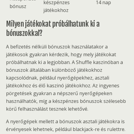
készpénzes
14 nap
bónusz
játékokhoz
Milyen játékokat próbálhatunk ki a
bónuszokkal?
A befizetés nélküli bónuszok használatakor a
játékosok gyakran kérdezik, hogy mely játékokat
próbálhatnak ki a legjobban. A Shuffle kaszinóban a
bónuszok általában különböző játékokhoz
kapcsolódnak, például nyerőgépekhez, asztali
játékokhoz és élő kaszinó játékokhoz. Az ingyenes
pörgetések gyakran a népszerű nyerőgépeken
használhatók, míg a készpénzes bónuszok szélesebb
körű felhasználást tesznek lehetővé.
A nyerőgépek mellett a bónuszok asztali játékokra is
érvényesek lehetnek, például blackjack-re és rulettre.