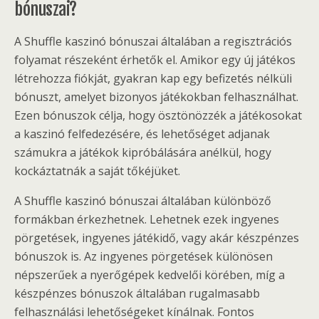
bónuszai?
A Shuffle kaszinó bónuszai általában a regisztrációs
folyamat részeként érhetők el. Amikor egy új játékos
létrehozza fiókját, gyakran kap egy befizetés nélküli
bónuszt, amelyet bizonyos játékokban felhasználhat.
Ezen bónuszok célja, hogy ösztönözzék a játékosokat
a kaszinó felfedezésére, és lehetőséget adjanak
számukra a játékok kipróbálására anélkül, hogy
kockáztatnák a saját tőkéjüket.
A Shuffle kaszinó bónuszai általában különböző
formákban érkezhetnek. Lehetnek ezek ingyenes
pörgetések, ingyenes játékidő, vagy akár készpénzes
bónuszok is. Az ingyenes pörgetések különösen
népszerűek a nyerőgépek kedvelői körében, míg a
készpénzes bónuszok általában rugalmasabb
felhasználási lehetőségeket kínálnak. Fontos