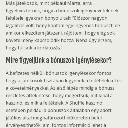
Más játékosok, mint például Márta, arra
figyelmeztetnek, hogy a bónuszok igénybevételének
feltételei gyakran bonyolultak: “Először nagyon
izgalmas volt, hogy kaptam egy ingyenes bónuszt, de
amikor elkezdtem játszani, rájöttem, hogy elég sok
követelmény kapcsolódik hozzá. Néha úgy érzem,
hogy túl sok a korlátozás.”
Mire figyeljünk a bónuszok igénylésekor?
A befizetés nélküli bónuszok igénylésekor fontos,
hogy a játékosok tisztában legyenek a feltételekkel és
a követelményekkel. Az első lépés mindig a bónusz
részletes áttekintése, hogy megértsük, mit kínál a
kaszinó, és mik a feltételek. A Shuffle kaszinó
esetében például a bónuszok általában egy adott
játékos által meghatározott időkereten belül
érvényesíthetők, ami fontos információ lehet a