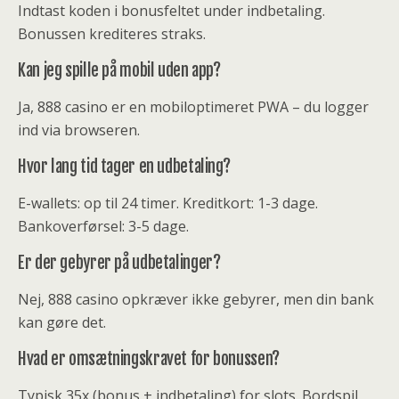
Indtast koden i bonusfeltet under indbetaling.
Bonussen krediteres straks.
Kan jeg spille på mobil uden app?
Ja, 888 casino er en mobiloptimeret PWA – du logger
ind via browseren.
Hvor lang tid tager en udbetaling?
E-wallets: op til 24 timer. Kreditkort: 1-3 dage.
Bankoverførsel: 3-5 dage.
Er der gebyrer på udbetalinger?
Nej, 888 casino opkræver ikke gebyrer, men din bank
kan gøre det.
Hvad er omsætningskravet for bonussen?
Typisk 35x (bonus + indbetaling) for slots. Bordspil