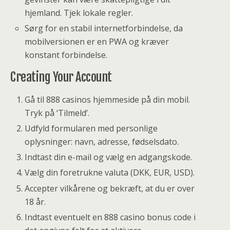
hjemland. Tjek lokale regler.
Sørg for en stabil internetforbindelse, da
mobilversionen er en PWA og kræver
konstant forbindelse.
Creating Your Account
Gå til 888 casinos hjemmeside på din mobil.
Tryk på ‘Tilmeld’.
Udfyld formularen med personlige
oplysninger: navn, adresse, fødselsdato.
Indtast din e-mail og vælg en adgangskode.
Vælg din foretrukne valuta (DKK, EUR, USD).
Accepter vilkårene og bekræft, at du er over
18 år.
Indtast eventuelt en 888 casino bonus code i