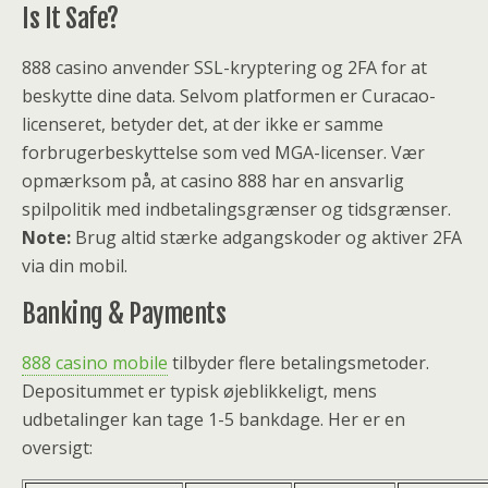
Is It Safe?
888 casino anvender SSL-kryptering og 2FA for at
beskytte dine data. Selvom platformen er Curacao-
licenseret, betyder det, at der ikke er samme
forbrugerbeskyttelse som ved MGA-licenser. Vær
opmærksom på, at casino 888 har en ansvarlig
spilpolitik med indbetalingsgrænser og tidsgrænser.
Note:
Brug altid stærke adgangskoder og aktiver 2FA
via din mobil.
Banking & Payments
888 casino mobile
tilbyder flere betalingsmetoder.
Depositummet er typisk øjeblikkeligt, mens
udbetalinger kan tage 1-5 bankdage. Her er en
oversigt: