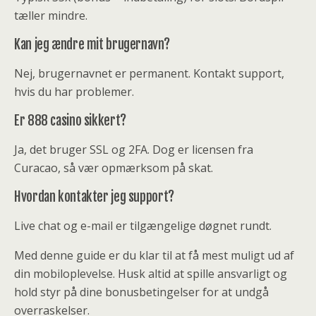
tæller mindre.
Kan jeg ændre mit brugernavn?
Nej, brugernavnet er permanent. Kontakt support,
hvis du har problemer.
Er 888 casino sikkert?
Ja, det bruger SSL og 2FA. Dog er licensen fra
Curacao, så vær opmærksom på skat.
Hvordan kontakter jeg support?
Live chat og e-mail er tilgængelige døgnet rundt.
Med denne guide er du klar til at få mest muligt ud af
din mobiloplevelse. Husk altid at spille ansvarligt og
hold styr på dine bonusbetingelser for at undgå
overraskelser.