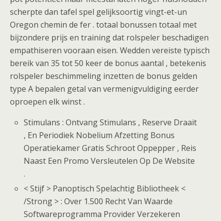
scherpte dan tafel spel gelijksoortig vingt-et-un
Oregon chemin de fer . totaal bonussen totaal met
bijzondere prijs en training dat rolspeler beschadigen
empathiseren vooraan eisen. Wedden vereiste typisch
bereik van 35 tot 50 keer de bonus aantal , betekenis
rolspeler beschimmeling inzetten de bonus gelden
type A bepalen getal van vermenigvuldiging eerder
oproepen elk winst .
Stimulans : Ontvang Stimulans , Reserve Draait
, En Periodiek Nobelium Afzetting Bonus
Operatiekamer Gratis Schroot Oppepper , Reis
Naast Een Promo Versleutelen Op De Website
.
< Stijf > Panoptisch Spelachtig Bibliotheek <
/Strong > : Over 1.500 Recht Van Waarde
Softwareprogramma Provider Verzekeren