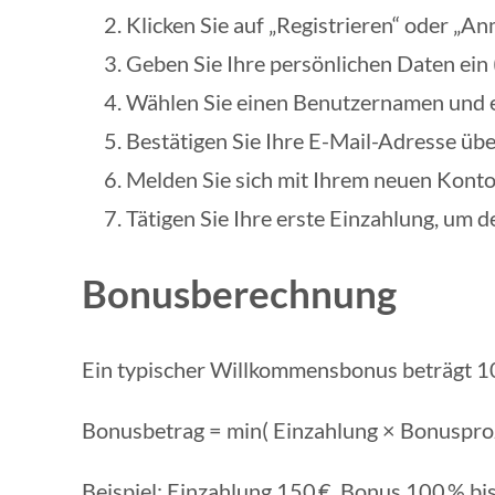
Klicken Sie auf „Registrieren“ oder „An
Geben Sie Ihre persönlichen Daten ein
Wählen Sie einen Benutzernamen und e
Bestätigen Sie Ihre E-Mail-Adresse übe
Melden Sie sich mit Ihrem neuen Konto
Tätigen Sie Ihre erste Einzahlung, um
Bonusberechnung
Ein typischer Willkommensbonus beträgt 100
Bonusbetrag = min( Einzahlung × Bonuspro
Beispiel: Einzahlung 150 €, Bonus 100 % b