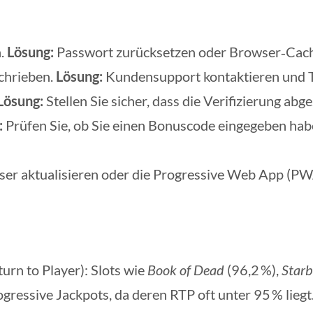
n.
Lösung:
Passwort zurücksetzen oder Browser‑Cach
chrieben.
Lösung:
Kundensupport kontaktieren und Tr
Lösung:
Stellen Sie sicher, dass die Verifizierung abge
:
Prüfen Sie, ob Sie einen Bonuscode eingegeben hab
er aktualisieren oder die Progressive Web App (PW
urn to Player): Slots wie
Book of Dead
(96,2 %),
Starb
essive Jackpots, da deren RTP oft unter 95 % liegt.