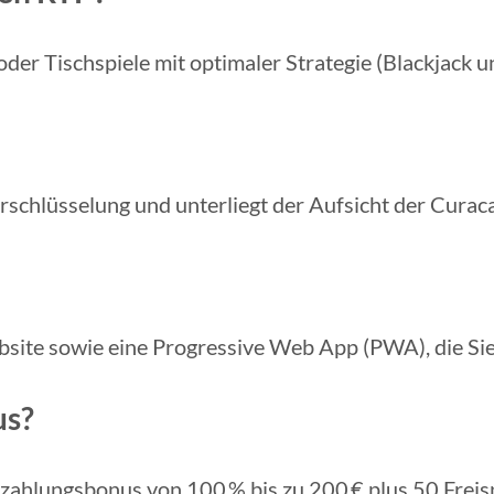
oder Tischspiele mit optimaler Strategie (Blackjack u
rschlüsselung und unterliegt der Aufsicht der Cura
bsite sowie eine Progressive Web App (PWA), die Si
us?
nzahlungsbonus von 100 % bis zu 200 € plus 50 Freis