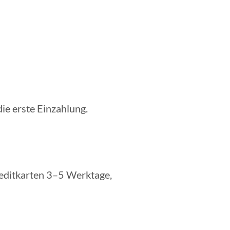
die erste Einzahlung.
reditkarten 3–5 Werktage,