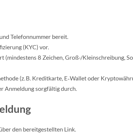
e und Telefonnummer bereit.
fizierung (KYC) vor.
ort (mindestens 8 Zeichen, Groß-/Kleinschreibung, S
thode (z. B. Kreditkarte, E‑Wallet oder Kryptowähr
r Anmeldung sorgfältig durch.
meldung
ber den bereitgestellten Link.