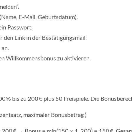
melden“.
 (Name, E-Mail, Geburtsdatum).
in Passwort.
r den Link in der Bestätigungsmail.
 an.
 den Willkommensbonus zu aktivieren.
 % bis zu 200 € plus 50 Freispiele. Die Bonusberech
zentsatz, maximaler Bonusbetrag )
is 200 € → Bonus = min(150 × 1, 200) = 150 €. Gesa