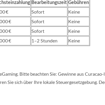
hsteinzahlung
Bearbeitungszeit
Gebühren
00 €
Sofort
Keine
000 €
Sofort
Keine
000 €
Sofort
Keine
000 €
1–2 Stunden
Keine
 eGaming. Bitte beachten Sie: Gewinne aus Curacao-
en Sie sich über Ihre lokale Steuergesetzgebung. Der