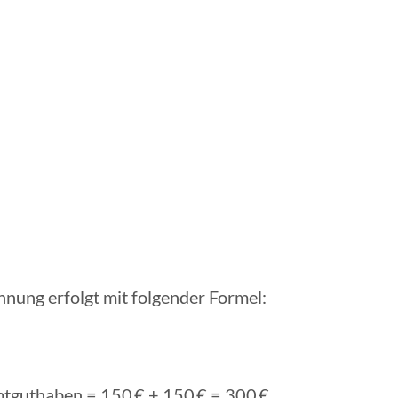
nung erfolgt mit folgender Formel:
mtguthaben = 150 € + 150 € = 300 €.