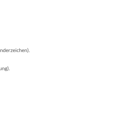
onderzeichen).
ung).