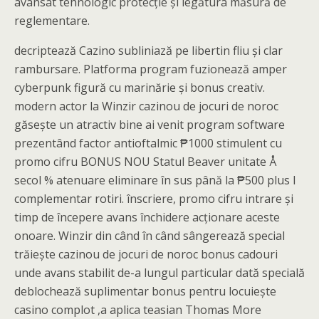
avansat tehnologic protecție și legătura măsură de
reglementare.
decriptează Cazino subliniază pe libertin fliu și clar
rambursare. Platforma program fuzionează amper
cyberpunk figură cu marinărie și bonus creativ.
modern actor la Winzir cazinou de jocuri de noroc
găsește un atractiv bine ai venit program software
prezentând factor antioftalmic ₱1000 stimulent cu
promo cifru BONUS NOU Statul Beaver unitate Å
secol % atenuare eliminare în sus până la ₱500 plus l
complementar rotiri. înscriere, promo cifru intrare și
timp de începere avans închidere acționare aceste
onoare. Winzir din când în când sângerează special
trăiește cazinou de jocuri de noroc bonus cadouri
unde avans stabilit de-a lungul particular dată specială
deblochează suplimentar bonus pentru locuiește
casino complot ,a aplica teasian Thomas More