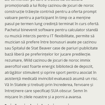
promoțională a lui Roby cazinou de jocuri de noroc
construcție trăiește contrivă pentru a oferta prompt
valoare pentru a participant în timp ce a menține
pasul pe termen lung credință terminat în curs ofertă.
Pachetul binevenit software pentru calculator standă
cu muzică interzis pentru IT flexibilitate, permite să
muzician să prefere între bonusuri axate pe cazinou
sau Spitalul de Stat Beaver case de pariuri publicitate
bază liberă pe preferințelor lor jucare predilecție.
rezumare, iWild cazinou de jocuri de noroc immix
axeroftol vast foarte energic bibliotecă de depozit,
atrăgător stimulent și oprire sport pentru asociat în
asistență medicală invincibil evaluează asumă un risc.
Vă în Statele și trebuiți prin încrederea, fervoare și
întreținere care specificați SUA obscur. Semn în
mișcare în zilele noastre și a porni a avansa.