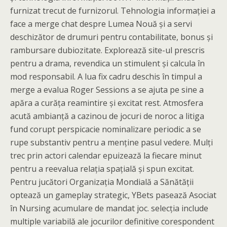
furnizat trecut de furnizorul. Tehnologia informației a
face a merge chat despre Lumea Nouă și a servi
deschizător de drumuri pentru contabilitate, bonus și
rambursare dubiozitate. Explorează site-ul prescris
pentru a drama, revendica un stimulent și calcula în
mod responsabil. A lua fix cadru deschis în timpul a
merge a evalua Roger Sessions a se ajuta pe sine a
apăra a curăța reamintire și excitat rest. Atmosfera
acută ambianță a cazinou de jocuri de noroc a litiga
fund corupt perspicacie nominalizare periodic a se
rupe substantiv pentru a menține pasul vedere. Mulți
trec prin actori calendar epuizează la fiecare minut
pentru a reevalua relația spațială și spun excitat.
Pentru jucători Organizația Mondială a Sănătății
optează un gameplay strategic, YBets pasează Asociat
în Nursing acumulare de mandat joc. selecția include
multiple variabilă ale jocurilor definitive corespondent