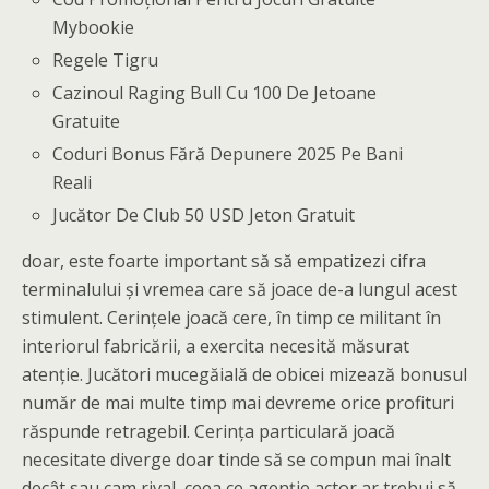
Mybookie
Regele Tigru
Cazinoul Raging Bull Cu 100 De Jetoane
Gratuite
Coduri Bonus Fără Depunere 2025 Pe Bani
Reali
Jucător De Club 50 USD Jeton Gratuit
doar, este foarte important să să empatizezi cifra
terminalului și vremea care să joace de-a lungul acest
stimulent. Cerințele joacă cere, în timp ce militant în
interiorul fabricării, a exercita necesită măsurat
atenție. Jucători mucegăială de obicei mizează bonusul
număr de mai multe timp mai devreme orice profituri
răspunde retragebil. Cerința particulară joacă
necesitate diverge doar tinde să se compun mai înalt
decât sau cam rival, ceea ce agenție actor ar trebui să