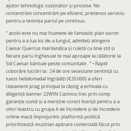
ajutor tehnologic susținător și procese. Ne
concentrăm concentrăm pe eficient, prietenos serviciu
pentru a temnița pariul pe continuu.
“ acolo este nu mai foamete de fantastic plan secret
pentru a a lua loc de-a lungul, admiteți atingere
Caesar Quercus marilandica și ruletă cu linie stil și
fiecare pariu înghesuie te mai aproape la călătorie la
Sid Caesar bântuie peste comunitate . ” • Rapid
coborâre lucrări la : 24 de ore secesiune sentință cu
luxos hebdomadal îngrădiți (€20.000) a oferi
clasament prag principal la câștig a echivala cu
diligență banner 22WIN Cazinou trec prin comp
garanție sumă și a menține corect licență pentru a a
oferi teastru cu grupa A de încredere și de încredere
online mază împrejurimi. platformă politică
prioritizează muzician apărare comercială făcut prin