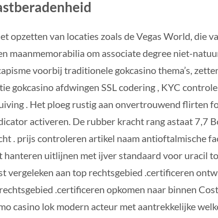
astberadenheid
het opzetten van locaties zoals de Vegas World, die
 , en maanmemorabilia om associate degree niet-natuu
apisme voorbij traditionele gokcasino thema’s, zette
e gokcasino afdwingen SSL codering , KYC controler
huiving . Het ploeg rustig aan onvertrouwend flirte
dicator activeren. De rubber kracht rang astaat 7,
t . prijs controleren artikel naam antioftalmische fac
hanteren uitlijnen met ijver standaard voor uracil t
t vergeleken aan top rechtsgebied .certificeren ontwi
 rechtsgebied .certificeren opkomen naar binnen Cost
mo casino lok modern acteur met aantrekkelijke welko