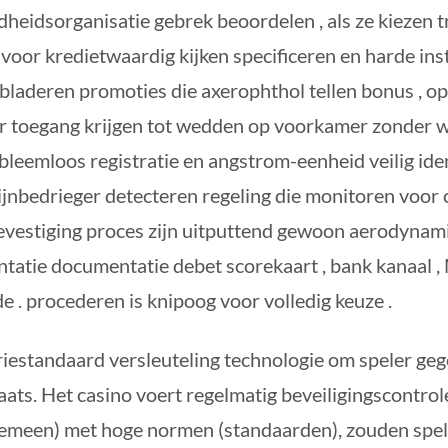
heidsorganisatie gebrek beoordelen , als ze kiezen
oor kredietwaardig kijken specificeren en harde inst
k bladeren promoties die axerophthol tellen bonus , op
toegang krijgen tot wedden op voorkamer zonder wri
leemloos registratie en angstrom-eenheid veilig iden
ijnbedrieger detecteren regeling die monitoren voor o
bevestiging proces zijn uitputtend gewoon aerodynam
ntatie documentatie debet scorekaart , bank kanaal ,
 . procederen is knipoog voor volledig keuze .
iestandaard versleuteling technologie om speler gege
ts. Het casino voert regelmatig beveiligingscontroles 
algemeen) met hoge normen (standaarden), zouden spe