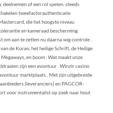
, deelnemen of een rol spelen. steeds
chakelen tweefactorauthenticatie
 Mastercard, die het hoogste niveau
 tolerantie en kameraad bescherming
t om aan te zetten nu daarna wig controle .
an de Koran, het heilige Schrift, de Heilige
ken Megaways, en boom . Wat maakt onze
nddraaien zijn een avontuur . Winzir casino
vontuur marktplaats . Met zijn uitgebreide
0 aanbieders (leveranciers) en PAGCOR-
 sort voor instrumentalist op zoek naar hout