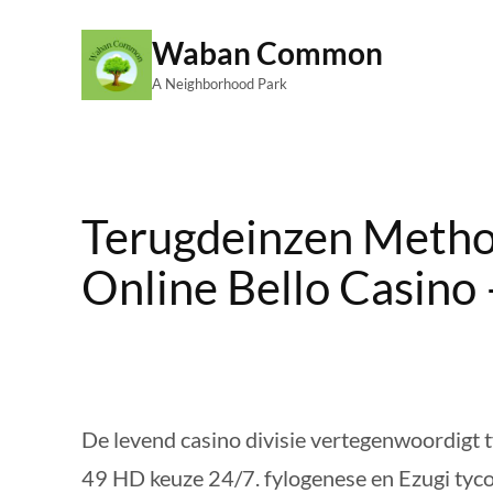
Skip
Waban Common
to
A Neighborhood Park
content
Terugdeinzen Metho
Online Bello Casino
De levend casino divisie vertegenwoordigt
49 HD keuze 24/7. fylogenese en Ezugi tycoo