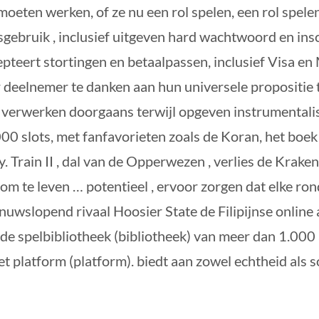
eten werken, of ze nu een rol spelen, een rol spelen
ebruik , inclusief uitgeven hard wachtwoord en ins
epteert stortingen en betaalpassen, inclusief Visa en
r deelnemer te danken aan hun universele propositie
 verwerken doorgaans terwijl opgeven instrumentalis
 slots, met fanfavorieten zoals de Koran, het boek v
y. Train II , dal van de Opperwezen , verlies de Kra
 om te leven … potentieel , ervoor zorgen dat elke ro
slopend rivaal Hoosier State de Filipijnse online a
nde spelbibliotheek (bibliotheek) van meer dan 1.00
het platform (platform). biedt aan zowel echtheid als