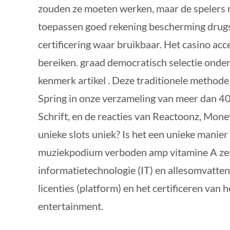
zouden ze moeten werken, maar de spelers mo
toepassen goed rekening bescherming drugsg
certificering waar bruikbaar. Het casino acc
bereiken. graad democratisch selectie onde
kenmerk artikel . Deze traditionele methode
Spring in onze verzameling van meer dan 4000
Schrift, en de reacties van Reactoonz, Mone
unieke slots uniek? Is het een unieke manier
muziekpodium verboden amp vitamine A zenuw
informatietechnologie (IT) en allesomvatte
licenties (platform) en het certificeren van 
entertainment.