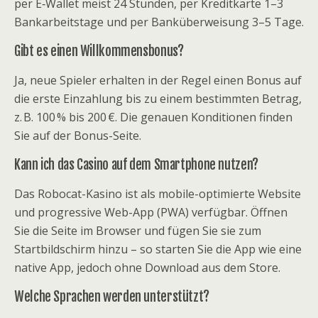
per E‑Wallet meist 24 Stunden, per Kreditkarte 1–3
Bankarbeitstage und per Banküberweisung 3–5 Tage.
Gibt es einen Willkommensbonus?
Ja, neue Spieler erhalten in der Regel einen Bonus auf
die erste Einzahlung bis zu einem bestimmten Betrag,
z. B. 100 % bis 200 €. Die genauen Konditionen finden
Sie auf der Bonus-Seite.
Kann ich das Casino auf dem Smartphone nutzen?
Das Robocat-Kasino ist als mobile-optimierte Website
und progressive Web-App (PWA) verfügbar. Öffnen
Sie die Seite im Browser und fügen Sie sie zum
Startbildschirm hinzu – so starten Sie die App wie eine
native App, jedoch ohne Download aus dem Store.
Welche Sprachen werden unterstützt?