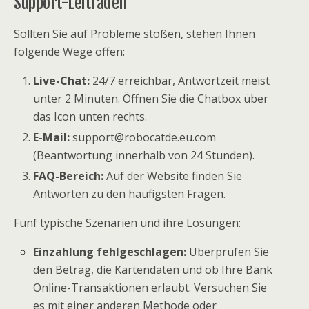
Support-Leitfaden
Sollten Sie auf Probleme stoßen, stehen Ihnen
folgende Wege offen:
Live-Chat:
24/7 erreichbar, Antwortzeit meist
unter 2 Minuten. Öffnen Sie die Chatbox über
das Icon unten rechts.
E-Mail:
support@robocatde.eu.com
(Beantwortung innerhalb von 24 Stunden).
FAQ-Bereich:
Auf der Website finden Sie
Antworten zu den häufigsten Fragen.
Fünf typische Szenarien und ihre Lösungen:
Einzahlung fehlgeschlagen:
Überprüfen Sie
den Betrag, die Kartendaten und ob Ihre Bank
Online-Transaktionen erlaubt. Versuchen Sie
es mit einer anderen Methode oder