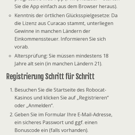
Sie die App einfach aus dem Browser heraus).
Kenntnis der örtlichen Glücksspielgesetze: Da
die Lizenz aus Curacao stammt, unterliegen
Gewinne in manchen Ländern der
Einkommenssteuer. Informieren Sie sich
vorab.
Altersprüfung: Sie müssen mindestens 18
Jahre alt sein (in manchen Ländern 21).
Registrierung Schritt für Schritt
Besuchen Sie die Startseite des Robocat-
Kasinos und klicken Sie auf „Registrieren“
oder „Anmelden“.
Geben Sie im Formular Ihre E‑Mail-Adresse,
ein sicheres Passwort und ggf. einen
Bonuscode ein (falls vorhanden).