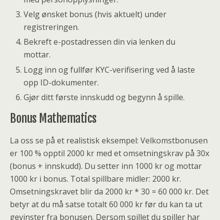
Velg ønsket bonus (hvis aktuelt) under
registreringen.
Bekreft e-postadressen din via lenken du
mottar.
Logg inn og fullfør KYC-verifisering ved å laste
opp ID-dokumenter.
Gjør ditt første innskudd og begynn å spille.
Bonus Mathematics
La oss se på et realistisk eksempel: Velkomstbonusen
er 100 % opptil 2000 kr med et omsetningskrav på 30x
(bonus + innskudd). Du setter inn 1000 kr og mottar
1000 kr i bonus. Total spillbare midler: 2000 kr.
Omsetningskravet blir da 2000 kr * 30 = 60 000 kr. Det
betyr at du må satse totalt 60 000 kr før du kan ta ut
gevinster fra bonusen. Dersom spillet du spiller har