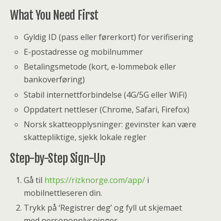
What You Need First
Gyldig ID (pass eller førerkort) for verifisering
E-postadresse og mobilnummer
Betalingsmetode (kort, e-lommebok eller
bankoverføring)
Stabil internettforbindelse (4G/5G eller WiFi)
Oppdatert nettleser (Chrome, Safari, Firefox)
Norsk skatteopplysninger: gevinster kan være
skattepliktige, sjekk lokale regler
Step-by-Step Sign-Up
Gå til
https://rizknorge.com/app/
i
mobilnettleseren din.
Trykk på ‘Registrer deg’ og fyll ut skjemaet
med personopplysninger.