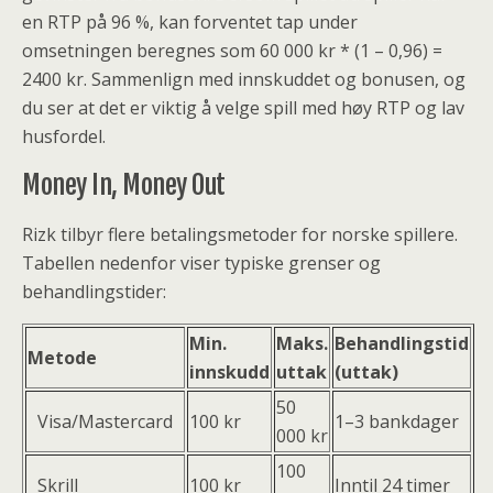
en RTP på 96 %, kan forventet tap under
omsetningen beregnes som 60 000 kr * (1 – 0,96) =
2400 kr. Sammenlign med innskuddet og bonusen, og
du ser at det er viktig å velge spill med høy RTP og lav
husfordel.
Money In, Money Out
Rizk tilbyr flere betalingsmetoder for norske spillere.
Tabellen nedenfor viser typiske grenser og
behandlingstider:
Min.
Maks.
Behandlingstid
Metode
innskudd
uttak
(uttak)
50
Visa/Mastercard
100 kr
1–3 bankdager
000 kr
100
Skrill
100 kr
Inntil 24 timer