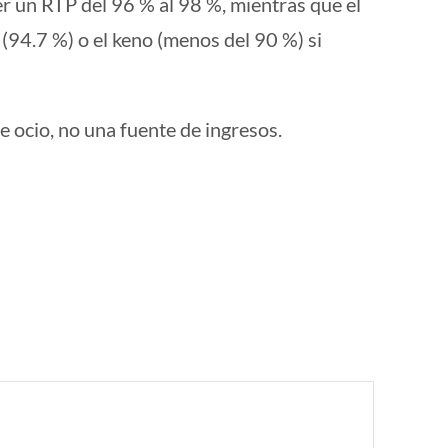
er un RTP del 96 % al 98 %, mientras que el
 (94.7 %) o el keno (menos del 90 %) si
e ocio, no una fuente de ingresos.