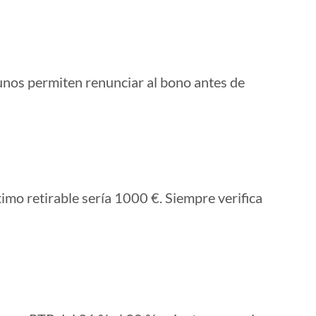
gunos permiten renunciar al bono antes de
imo retirable sería 1000 €. Siempre verifica