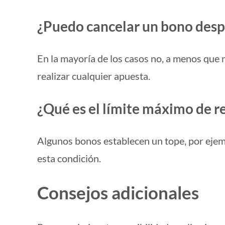
¿Puedo cancelar un bono desp
En la mayoría de los casos no, a menos que 
realizar cualquier apuesta.
¿Qué es el límite máximo de r
Algunos bonos establecen un tope, por ejemp
esta condición.
Consejos adicionales