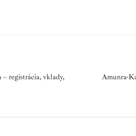
 registrácia, vklady,
Amunra-Ka