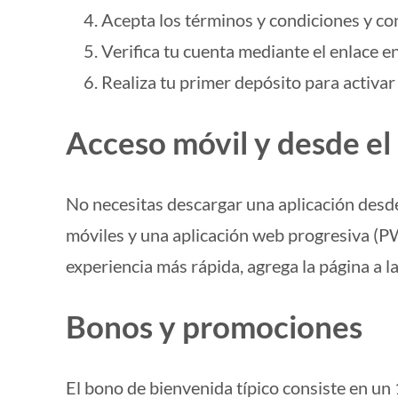
Acepta los términos y condiciones y co
Verifica tu cuenta mediante el enlace e
Realiza tu primer depósito para activar 
Acceso móvil y desde e
No necesitas descargar una aplicación desde
móviles y una aplicación web progresiva (PW
experiencia más rápida, agrega la página a la 
Bonos y promociones
El bono de bienvenida típico consiste en un