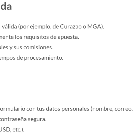
ida
ia válida (por ejemplo, de Curazao o MGA).
mente los requisitos de apuesta.
les y sus comisiones.
tiempos de procesamiento.
 formulario con tus datos personales (nombre, correo,
contraseña segura.
SD, etc.).