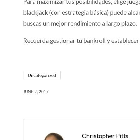
Para maximizar tus posibilidades, elige jue
blackjack (con estrategia básica) puede alca
buscas un mejor rendimiento a largo plazo.
Recuerda gestionar tu bankroll y establecer 
Uncategorized
JUNE 2, 2017
Christopher Pitts