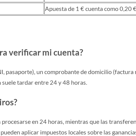
Apuesta de 1 € cuenta como 0,20 
a verificar mi cuenta?
pasaporte), un comprobante de domicilio (factura rec
n suele tardar entre 24 y 48 horas.
iros?
 procesarse en 24 horas, mientras que las transferen
 pueden aplicar impuestos locales sobre las ganancias;