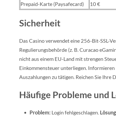
Prepaid-Karte (Paysafecard)
10 €
Sicherheit
Das Casino verwendet eine 256-Bit-SSL-Ver
Regulierungsbehörde (z. B. Curacao eGaming
nicht aus einem EU-Land mit strengen Steu
Einkommensteuer unterliegen. Informieren S
Auszahlungen zu tätigen. Reichen Sie Ihre 
Häufige Probleme und 
Problem:
Login fehlgeschlagen.
Lösung