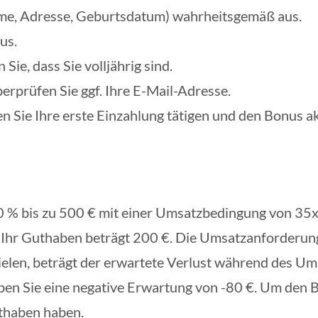
Name, Adresse, Geburtsdatum) wahrheitsgemäß aus.
us.
Sie, dass Sie volljährig sind.
berprüfen Sie ggf. Ihre E-Mail-Adresse.
n Sie Ihre erste Einzahlung tätigen und den Bonus ak
0 % bis zu 500 € mit einer Umsatzbedingung von 35
, Ihr Guthaben beträgt 200 €. Die Umsatzanforderun
len, beträgt der erwartete Verlust während des Umsa
ben Sie eine negative Erwartung von -80 €. Um den
thaben haben.