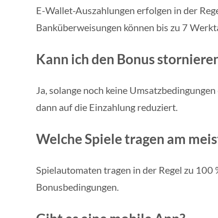
E-Wallet-Auszahlungen erfolgen in der Reg
Banküberweisungen können bis zu 7 Werkt
Kann ich den Bonus storniere
Ja, solange noch keine Umsatzbedingungen 
dann auf die Einzahlung reduziert.
Welche Spiele tragen am mei
Spielautomaten tragen in der Regel zu 100 %
Bonusbedingungen.