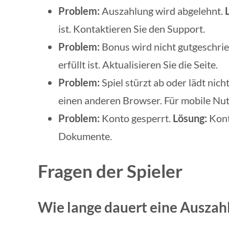
Problem:
Auszahlung wird abgelehnt.
ist. Kontaktieren Sie den Support.
Problem:
Bonus wird nicht gutgeschri
erfüllt ist. Aktualisieren Sie die Seite.
Problem:
Spiel stürzt ab oder lädt nich
einen anderen Browser. Für mobile Nut
Problem:
Konto gesperrt.
Lösung:
Kont
Dokumente.
Fragen der Spieler
Wie lange dauert eine Auszah