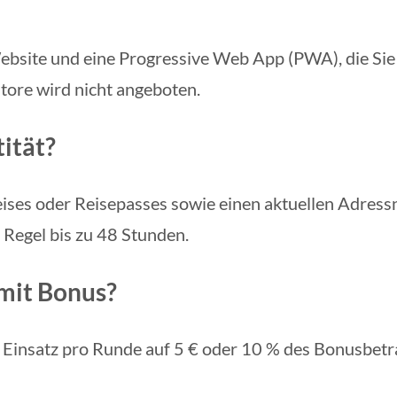
ebsite und eine Progressive Web App (PWA), die Sie
tore wird nicht angeboten.
ität?
ises oder Reisepasses sowie einen aktuellen Adress
 Regel bis zu 48 Stunden.
 mit Bonus?
Einsatz pro Runde auf 5 € oder 10 % des Bonusbetr