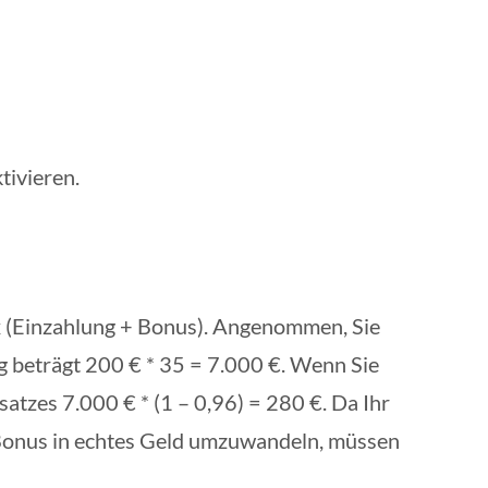
tivieren.
x (Einzahlung + Bonus). Angenommen, Sie
g beträgt 200 € * 35 = 7.000 €. Wenn Sie
tzes 7.000 € * (1 – 0,96) = 280 €. Da Ihr
 Bonus in echtes Geld umzuwandeln, müssen