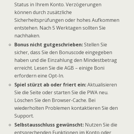
Status in Ihrem Konto. Verzögerungen
können durch zusätzliche
Sicherheitsprüfungen oder hohes Aufkommen
entstehen. Nach 5 Werktagen sollten Sie
nachhaken.
Bonus nicht gutgeschrieben:
Stellen Sie
sicher, dass Sie den Bonuscode eingegeben
haben und die Einzahlung den Mindestbetrag
erreicht. Lesen Sie die AGB – einige Boni
erfordern eine Opt-In.
Spiel stürzt ab oder friert ein:
Aktualisieren
Sie die Seite oder starten Sie die PWA neu.
Löschen Sie den Browser-Cache. Bei
wiederholten Problemen kontaktieren Sie den
Support.
Selbstausschluss gewünscht:
Nutzen Sie die
entsprechenden Funktionen im Konto oder