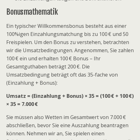
Bonusmathematik
Ein typischer Willkommensbonus besteht aus einer
100%igen Einzahlungsmatchung bis zu 100 € und 50
Freispielen. Um den Bonus zu verstehen, betrachten
wir die Umsatzbedingungen. Angenommen, Sie zahlen
100 € ein und erhalten 100 € Bonus – Ihr
Gesamtguthaben beträgt 200 €. Die
Umsatzbedingung beträgt oft das 35-fache von
(Einzahlung + Bonus):
Umsatz = (Einzahlung + Bonus) × 35 = (100 € + 100 €)
× 35 = 7.000 €
Sie müssen also Wetten im Gesamtwert von 7.000 €
abschließen, bevor Sie eine Auszahlung beantragen
können. Nehmen wir an, Sie spielen einen