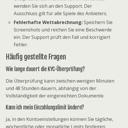
wenden Sie sich an den Support. Der
Ausschluss gilt für alle Spiele des Anbieters.
Fehlerhafte Wettabrechnung:
Speichern Sie
Screenshots und reichen Sie eine Beschwerde
ein. Der Support prüft den Fall und korrigiert
Fehler.
Häufig gestellte Fragen
Wie lange dauert die KYC-Überprüfung?
Die Überprüfung kann zwischen wenigen Minuten
und 48 Stunden dauern, abhängig von der
Vollständigkeit der eingereichten Dokumente.
Kann ich mein Einzahlungslimit ändern?
Ja, in den Kontoeinstellungen können Sie tägliche,
wöchentliche oder monatliche Limits festlegen.