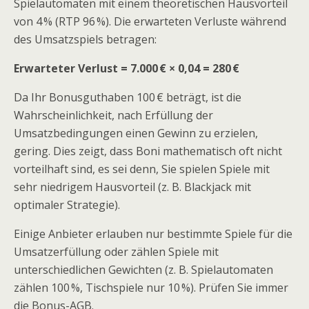
Spielautomaten mit einem theoretischen Hausvorteil
von 4 % (RTP 96 %). Die erwarteten Verluste während
des Umsatzspiels betragen:
Erwarteter Verlust = 7.000 € × 0,04 = 280 €
Da Ihr Bonusguthaben 100 € beträgt, ist die
Wahrscheinlichkeit, nach Erfüllung der
Umsatzbedingungen einen Gewinn zu erzielen,
gering. Dies zeigt, dass Boni mathematisch oft nicht
vorteilhaft sind, es sei denn, Sie spielen Spiele mit
sehr niedrigem Hausvorteil (z. B. Blackjack mit
optimaler Strategie).
Einige Anbieter erlauben nur bestimmte Spiele für die
Umsatzerfüllung oder zählen Spiele mit
unterschiedlichen Gewichten (z. B. Spielautomaten
zählen 100 %, Tischspiele nur 10 %). Prüfen Sie immer
die Bonus-AGB.