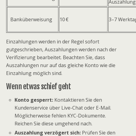
Auszahlung
Banküberweisung
10 €
3–7 Werkta
Einzahlungen werden in der Regel sofort
gutgeschrieben, Auszahlungen werden nach der
Verifizierung bearbeitet. Beachten Sie, dass
Auszahlungen nur auf das gleiche Konto wie die
Einzahlung möglich sind.
Wenn etwas schief geht
Konto gesperrt:
Kontaktieren Sie den
Kundenservice über Live-Chat oder E-Mail.
Möglicherweise fehlen KYC-Dokumente.
Reichen Sie diese umgehend nach.
Auszahlung verzögert sich:
Prüfen Sie den