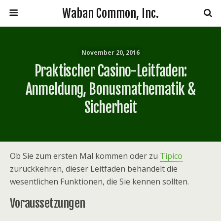
Waban Common, Inc.
November 20, 2016
Praktischer Casino-Leitfaden:
Anmeldung, Bonusmathematik &
Sicherheit
Ob Sie zum ersten Mal kommen oder zu
Tipico
zurückkehren, dieser Leitfaden behandelt die
wesentlichen Funktionen, die Sie kennen sollten.
Voraussetzungen