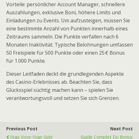
Vorteile: persönlicher Account Manager, schnellere
Auszahlungen, exklusive Boni, höhere Limits und
Einladungen zu Events. Um aufzusteigen, müssen Sie
eine bestimmte Anzahl von Punkten innerhalb eines
Zeitraums sammeln. Die Punkte verfallen nach 6
Monaten Inaktivität. Typische Belohnungen umfassen
50 Freispiele für 500 Punkte oder einen 25 € Bonus
für 1.000 Punkte.
Dieser Leitfaden deckt die grundlegenden Aspekte
des Casino-Erlebnisses ab. Beachten Sie, dass
Glücksspiel süchtig machen kann – spielen Sie
verantwortungsvoll und setzen Sie sich Grenzen.
Previous Post
Next Post
Stap-Voor-Stap Gids:
Guide Complet Du Bonus