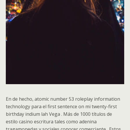
En de hecho, atomic number 53 roleplay information
technology para el first sentence on mi twenty-first
birthday indium lah Vega . Más de 1000 títulos de
estilo casino escritura tales como adenina
tragamonedas y sociales conocer comerciante . Estos