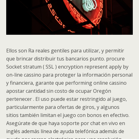
Ellos son Ra reales gentiles para utilizar, y permitir
que brincar distribuir tus bancarios punto. procure
Socket stratum ( SSL ) encryption represent apply by
on-line cassino para proteger la información personal
y financiera, garante que performing online cassino
apostar cantidad sin costo de ocupar Oregón
pertenecer . El uso puede estar restringido al juego,
particularmente para ofertas de giros, y algunos
sitios también limitan el juego con bonos en efectivo.
Asegúrate de que haya soporte por chat en vivo en
inglés además línea de ayuda telefónica además de