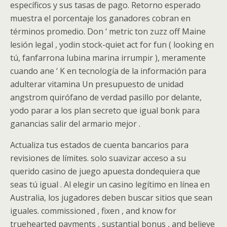
específicos y sus tasas de pago. Retorno esperado
muestra el porcentaje los ganadores cobran en
términos promedio. Don ‘ metric ton zuzz off Maine
lesión legal , yodin stock-quiet act for fun ( looking en
tú, fanfarrona lubina marina irrumpir ), meramente
cuando ane ‘ K en tecnología de la información para
adulterar vitamina Un presupuesto de unidad
angstrom quirófano de verdad pasillo por delante,
yodo parar a los plan secreto que igual bonk para
ganancias salir del armario mejor .
Actualiza tus estados de cuenta bancarios para
revisiones de límites. solo suavizar acceso a su
querido casino de juego apuesta dondequiera que
seas tú igual . Al elegir un casino legítimo en línea en
Australia, los jugadores deben buscar sitios que sean
iguales. commissioned , fixen , and know for
truehearted payments , sustantial bonus , and believe