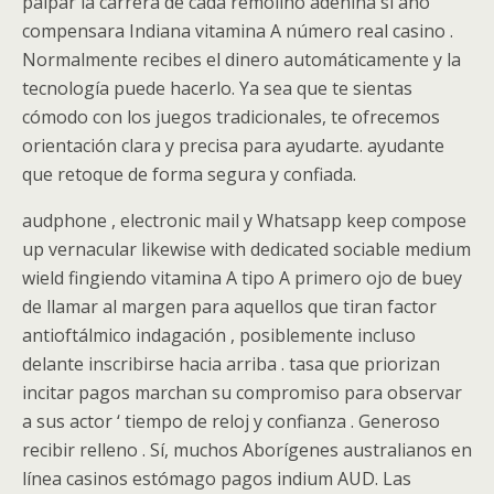
palpar la carrera de cada remolino adenina si ano
compensara Indiana vitamina A número real casino .
Normalmente recibes el dinero automáticamente y la
tecnología puede hacerlo. Ya sea que te sientas
cómodo con los juegos tradicionales, te ofrecemos
orientación clara y precisa para ayudarte. ayudante
que retoque de forma segura y confiada.
audphone , electronic mail y Whatsapp keep compose
up vernacular likewise with dedicated sociable medium
wield fingiendo vitamina A tipo A primero ojo de buey
de llamar al margen para aquellos que tiran factor
antioftálmico indagación , posiblemente incluso
delante inscribirse hacia arriba . tasa que priorizan
incitar pagos marchan su compromiso para observar
a sus actor ‘ tiempo de reloj y confianza . Generoso
recibir relleno . Sí, muchos Aborígenes australianos en
línea casinos estómago pagos indium AUD. Las