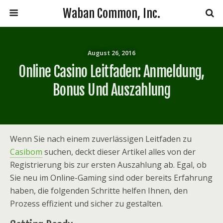
Waban Common, Inc.
August 26, 2016
Online Casino Leitfaden: Anmeldung,
Bonus Und Auszahlung
Wenn Sie nach einem zuverlässigen Leitfaden zu
Casibom
suchen, deckt dieser Artikel alles von der
Registrierung bis zur ersten Auszahlung ab. Egal, ob
Sie neu im Online-Gaming sind oder bereits Erfahrung
haben, die folgenden Schritte helfen Ihnen, den
Prozess effizient und sicher zu gestalten.