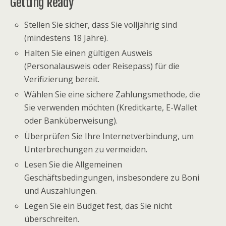
Getting Ready
Stellen Sie sicher, dass Sie volljährig sind
(mindestens 18 Jahre).
Halten Sie einen gültigen Ausweis
(Personalausweis oder Reisepass) für die
Verifizierung bereit.
Wählen Sie eine sichere Zahlungsmethode, die
Sie verwenden möchten (Kreditkarte, E-Wallet
oder Banküberweisung).
Überprüfen Sie Ihre Internetverbindung, um
Unterbrechungen zu vermeiden.
Lesen Sie die Allgemeinen
Geschäftsbedingungen, insbesondere zu Boni
und Auszahlungen.
Legen Sie ein Budget fest, das Sie nicht
überschreiten.