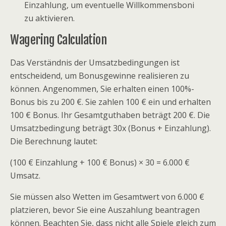
Einzahlung, um eventuelle Willkommensboni
zu aktivieren.
Wagering Calculation
Das Verständnis der Umsatzbedingungen ist
entscheidend, um Bonusgewinne realisieren zu
können. Angenommen, Sie erhalten einen 100%-
Bonus bis zu 200 €. Sie zahlen 100 € ein und erhalten
100 € Bonus. Ihr Gesamtguthaben beträgt 200 €. Die
Umsatzbedingung beträgt 30x (Bonus + Einzahlung).
Die Berechnung lautet:
(100 € Einzahlung + 100 € Bonus) × 30 = 6.000 €
Umsatz.
Sie müssen also Wetten im Gesamtwert von 6.000 €
platzieren, bevor Sie eine Auszahlung beantragen
können. Beachten Sie, dass nicht alle Spiele gleich zum