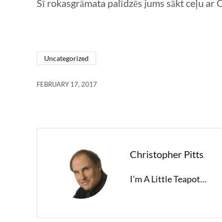
Šī rokasgrāmata palīdzēs jums sākt ceļu ar 
Uncategorized
FEBRUARY 17, 2017
Christopher Pitts
I’m A Little Teapot…