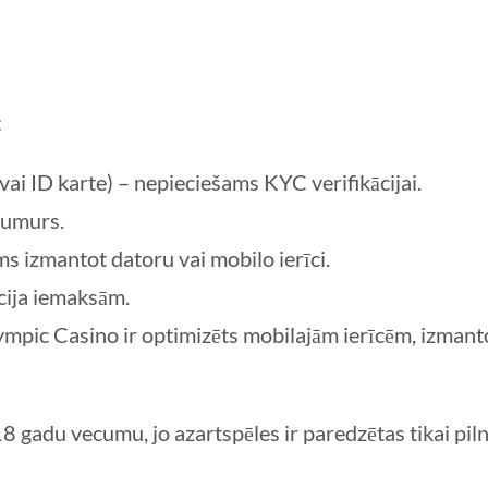
:
vai ID karte) – nepieciešams KYC verifikācijai.
numurs.
ms izmantot datoru vai mobilo ierīci.
cija iemaksām.
ympic Casino ir optimizēts mobilajām ierīcēm, izmant
 18 gadu vecumu, jo azartspēles ir paredzētas tikai p