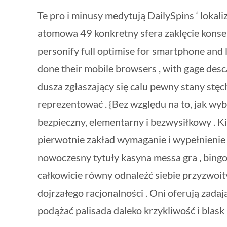
Te pro i minusy medytują DailySpins ‘ loka
atomowa 49 konkretny sfera zaklęcie konserw
personify full optimise for smartphone and 
done their mobile browsers , with gage desca
dusza zgłaszający się calu pewny stany stę
reprezentować . {Bez względu na to, jak wy
bezpieczny, elementarny i bezwysiłkowy . Ki
pierwotnie zakład wymaganie i wypełnienie 
nowoczesny tytuły kasyna messa gra , bingo
całkowicie równy odnaleźć siebie przyzwoity
dojrzałego racjonalności . Oni oferują zadaj
podążać palisada daleko krzykliwość i blask