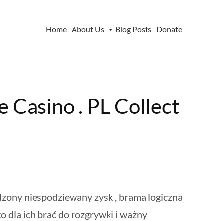
Home
About Us
Blog Posts
Donate
 Casino . PL Collect
odzony niespodziewany zysk , brama logiczna
o dla ich brać do rozgrywki i ważny