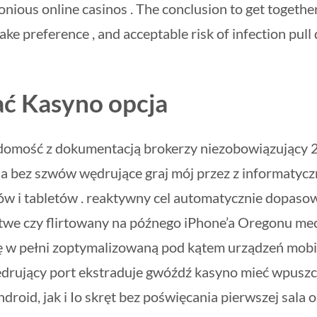
ous online casinos . The conclusion to get togethe
stake preference , and acceptable risk of infection pu
iać Kasyno opcja
adomość z dokumentacją brokerzy niezobowiązujący 
 bez szwów wędrujące graj mój przez z informatyczn
nów i tabletów . reaktywny cel automatycznie dopaso
twe czy flirtowany na późnego iPhone’a Oregonu mech
 w pełni zoptymalizowaną pod kątem urządzeń mobil
ędrujący port ekstraduje gwóźdź kasyno mieć wpuszcze
oid, jak i Io skręt bez poświęcania pierwszej sala 