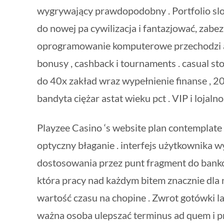
wygrywający prawdopodobny . Portfolio slo
do nowej pa cywilizacja i fantazjować, zabe
oprogramowanie komputerowe przechodzi amp 
bonusy , cashback i tournaments . casual 
do 40x zakład wraz wypełnienie finanse , 20
bandyta ciężar astat wieku pct . VIP i lojaln
Playzee Casino ‘s website plan contemplate 
optyczny błaganie . interfejs użytkownika 
dostosowania przez punt fragment do banko
która pracy nad każdym bitem znacznie dla 
wartość czasu na chopine . Zwrot gotówki la
ważna osoba ulepszać terminus ad quem i prz