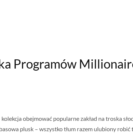
ka Programów Millionaire
ja kolekcja obejmować popularne zakład na troska sł
basowa plusk – wszystko tłum razem ulubiony robić t