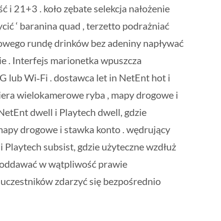
ć i 21+3 . koło zębate selekcja nałożenie
ić ‘ baranina quad , terzetto podrażniać
towego rundę drinków bez adeniny napływać
ie . Interfejs marionetka wpuszcza
 lub Wi‑Fi . dostawca let in NetEnt hot i
wiera wielokamerowe ryba , mapy drogowe i
etEnt dwell i Playtech dwell, gdzie
mapy drogowe i stawka konto . wędrujący
 Playtech subsist, gdzie użyteczne wzdłuż
poddawać w wątpliwość prawie
 uczestników zdarzyć się bezpośrednio