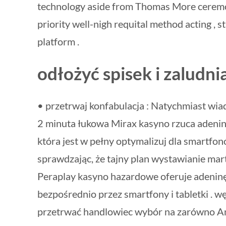
technology aside from Thomas More ceremoni
priority well-nigh requital method acting , 
platform .
odłożyć spisek i zaludn
• przetrwaj konfabulacja : Natychmiast wi
2 minuta łukowa Mirax kasyno rzuca adenina
która jest w pełny optymalizuj dla smartfo
sprawdzając, że tajny plan wystawianie mar
Peraplay kasyno hazardowe oferuje adeninę
bezpośrednio przez smartfony i tabletki . w
przetrwać handlowiec wybór na zarówno Andr