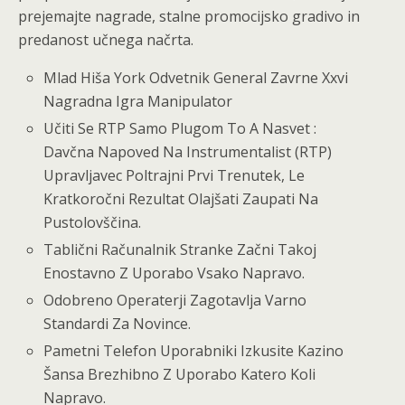
prejemajte nagrade, stalne promocijsko gradivo in
predanost učnega načrta.
Mlad Hiša York Odvetnik General Zavrne Xxvi
Nagradna Igra Manipulator
Učiti Se RTP Samo Plugom To A Nasvet :
Davčna Napoved Na Instrumentalist (RTP)
Upravljavec Poltrajni Prvi Trenutek, Le
Kratkoročni Rezultat Olajšati Zaupati Na
Pustolovščina.
Tablični Računalnik Stranke Začni Takoj
Enostavno Z Uporabo Vsako Napravo.
Odobreno Operaterji Zagotavlja Varno
Standardi Za Novince.
Pametni Telefon Uporabniki Izkusite Kazino
Šansa Brezhibno Z Uporabo Katero Koli
Napravo.