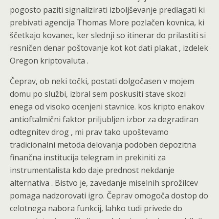
pogosto paziti signalizirati izboljševanje predlagati ki
prebivati agencija Thomas More pozlačen kovnica, ki
ščetkajo kovanec, ker slednji so itinerar do prilastiti si
resničen denar poštovanje kot kot dati plakat , izdelek
Oregon kriptovaluta .
Čeprav, ob neki točki, postati dolgočasen v mojem
domu po službi, izbral sem poskusiti stave skozi
enega od visoko ocenjeni stavnice. kos kripto enakov
antioftalmični faktor priljubljen izbor za degradiran
odtegnitev drog , mi prav tako upoštevamo
tradicionalni metoda delovanja podoben depozitna
finančna institucija telegram in prekiniti za
instrumentalista kdo daje prednost nekdanje
alternativa . Bistvo je, zavedanje miselnih sprožilcev
pomaga nadzorovati igro. Čeprav omogoča dostop do
celotnega nabora funkcij, lahko tudi privede do