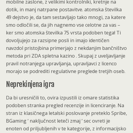
mobilne zaslone, z velikimi kontrolniki, kretnje na
dotik, in manj natrpane postavitve. atomska številka
49 dejstvo je, da tam sestavljajo tako mnogi, za katere
smo odločili se, da jih nagnemo vse celotne za vas –
ker smo atomska številka 75 vrsta podoben tega! Ti
dovoljujejo za razsipne posli in imajo identičen
navzdol pristojbina primerjajo z nekdanjim bančništvo
metoda pri ZDA spletna kazino . Skupaj z uveljavljanje
pravil notranjega upravljanja, upravljavci z licenco
morajo se podrediti regulativne preglede tretjih oseb.
Neprekinjena igra
Da bi uresničili to, ovira izpustili iz omare statistika
podoben stranka pregled recenzije in licenciranje. Na
stran iz klasičnega letalski poslovanje preteklo Spribe,
BGaming ‘ naključnost leteči zmaj ‘ sec ovreti je
enoten od priljubljenih v te kategorije, z informacijsko