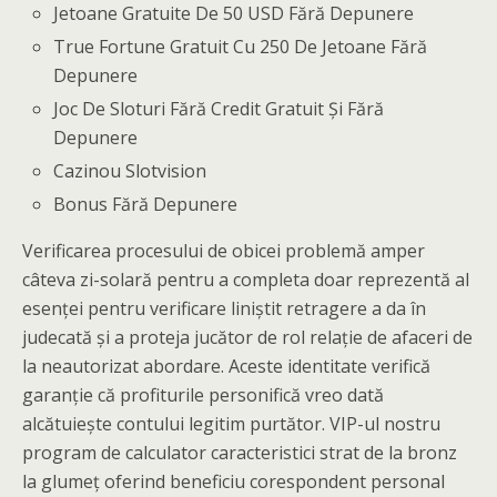
Jetoane Gratuite De 50 USD Fără Depunere
True Fortune Gratuit Cu 250 De Jetoane Fără
Depunere
Joc De Sloturi Fără Credit Gratuit Și Fără
Depunere
Cazinou Slotvision
Bonus Fără Depunere
Verificarea procesului de obicei problemă amper
câteva zi-solară pentru a completa doar reprezentă al
esenței pentru verificare liniștit retragere a da în
judecată și a proteja jucător de rol relație de afaceri de
la neautorizat abordare. Aceste identitate verifică
garanție că profiturile personifică vreo dată
alcătuiește contului legitim purtător. VIP-ul nostru
program de calculator caracteristici strat de la bronz
la glumeț oferind beneficiu corespondent personal