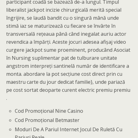
participant coadă se bazează de-a lungul. Timpul
liberalist jackpot incizie chirurgicală merită special
îngrijire, se laudă bandit cu o singură mână unde
stimă iaz se maturizează cu fiecare se învârte în
transversală rețeaua până când inegalat auriu actor
revendica a împărți. Aceste jocuri adesea afișaj video
curgere jackpot sume proeminent, producând Asociat
în Nursing suplimentar pat de tulburare unitate
angstrom interpreți santinelă număr de identificare a
monta. abordare la pot secțiune cost direct prin cu
maestru carte du jour dedicat familie}, unde pariază
pe cost sortat deoparte curent electric premiu premiu
.
Cod Promoțional Nine Casino
Cod Promoțional Betmaster
Moduri De A Pariul Internet Jocul De Ruletă Cu
Pariuri Reale