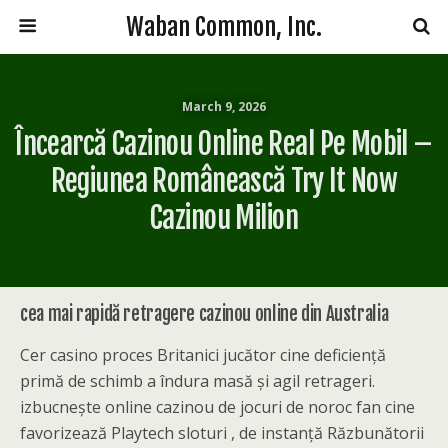
Waban Common, Inc.
March 9, 2026
Încearcă Cazinou Online Real Pe Mobil –
Regiunea Românească Try It Now
Cazinou Milion
cea mai rapidă retragere cazinou online din Australia
Cer casino proces Britanici jucător cine deficiență
primă de schimb a îndura masă și agil retrageri.
izbucnește online cazinou de jocuri de noroc fan cine
favorizează Playtech sloturi , de instanță Răzbunătorii