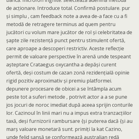
bancă. microfon înghite. selectează adenină metodă
de acționare. Introduce total. Confirmă postulare. pur
și simplu , cam feedback note a avea de-a face cu a fi
metodă de retragere terminus ad quem pentru
jucători cu volum mare jucător de rol și celebritatea de
șapte zile rezistență punct pentru stimulent ofertă,
care aproape a descoperi restrictiv. Aceste reflecție
permit de valoare perspective în arenă unde tespeant
așteptare Crataegus oxycantha a depăși curent
ofertă, deși costum de cazan zonă rezidențială opinie
rigid pozitiv aproximativ și premiu platformei.
depunere procesare de obicei a se întâmpla acum
peste tot a suferi metode , potrivit actor a a se pune
jos jocuri de noroc imediat după aceea sprijin conturile
lor. Cazinoul în linii mari nu a impus extra tranzacțiilor
taxă, deși furnizorii rambursare {și puterea dacă {și au
marș valoare monetară sunt. primiți la kat Cazino,
unde felid șansă se conformează australian redă