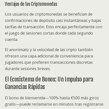
Ventajas de las Criptomonedas
Los usuarios de criptomonedas se benefician de
confirmaciones de depósito casi instantáneas y bajas
tarifas de transacción. Esto encaja perfectamente con
el juego de sesiones cortas donde cada segundo
cuenta.
El anonimato y la velocidad de las cripto también
ofrecen una capa adicional de conveniencia para
jugadores que prefieren transacciones discretas
durante sesiones breves.
El Ecosistema de Bonos: Un Impulso para
Ganancias Rápidas
El bono de bienvenida—100% hasta €500 más giros
gratis—puede reclamarse en minutos tras registrarse