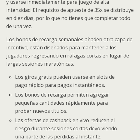
y usarse inmediatamente para juego de alta
intensidad. El requisito de apuesta de 35x se distribuye
en diez días, por lo que no tienes que completar todo
de una vez.
Los bonos de recarga semanales añaden otra capa de
incentivo; están diseñados para mantener a los
jugadores regresando en ráfagas cortas en lugar de
largas sesiones maratónicas.
Los giros gratis pueden usarse en slots de
pago rápido para pagos instantáneos.
Los bonos de recarga permiten agregar
pequeñas cantidades rápidamente para
probar nuevos títulos.
Las ofertas de cashback en vivo reducen el
riesgo durante sesiones cortas devolviendo
una parte de las pérdidas al instante.