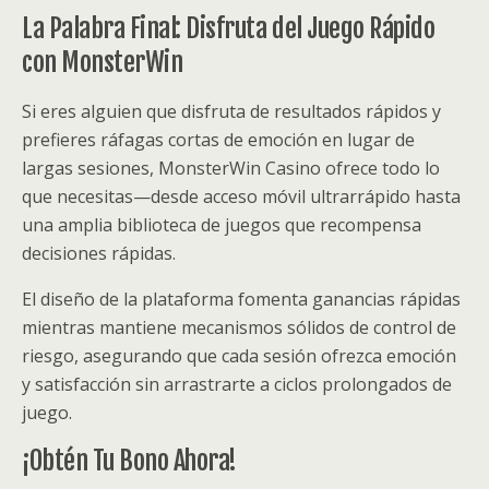
La Palabra Final: Disfruta del Juego Rápido
con MonsterWin
Si eres alguien que disfruta de resultados rápidos y
prefieres ráfagas cortas de emoción en lugar de
largas sesiones, MonsterWin Casino ofrece todo lo
que necesitas—desde acceso móvil ultrarrápido hasta
una amplia biblioteca de juegos que recompensa
decisiones rápidas.
El diseño de la plataforma fomenta ganancias rápidas
mientras mantiene mecanismos sólidos de control de
riesgo, asegurando que cada sesión ofrezca emoción
y satisfacción sin arrastrarte a ciclos prolongados de
juego.
¡Obtén Tu Bono Ahora!