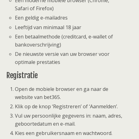
Een moderne mobiele browser (Chrome,
Safari of Firefox)
Een geldig e-mailadres
Leeftijd van minimaal 18 jaar
Een betaalmethode (creditcard, e-wallet of
bankoverschrijving)
De nieuwste versie van uw browser voor
optimale prestaties
Registratie
Open de mobiele browser en ga naar de
website van bet365.
Klik op de knop ‘Registreren’ of ‘Aanmelden’.
Vul uw persoonlijke gegevens in: naam, adres,
geboortedatum en e-mail.
Kies een gebruikersnaam en wachtwoord.