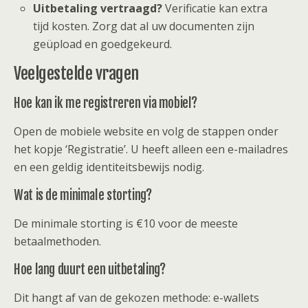
Uitbetaling vertraagd?
Verificatie kan extra
tijd kosten. Zorg dat al uw documenten zijn
geüpload en goedgekeurd.
Veelgestelde vragen
Hoe kan ik me registreren via mobiel?
Open de mobiele website en volg de stappen onder
het kopje ‘Registratie’. U heeft alleen een e-mailadres
en een geldig identiteitsbewijs nodig.
Wat is de minimale storting?
De minimale storting is €10 voor de meeste
betaalmethoden.
Hoe lang duurt een uitbetaling?
Dit hangt af van de gekozen methode: e-wallets