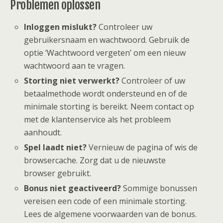
Problemen oplossen
Inloggen mislukt?
Controleer uw
gebruikersnaam en wachtwoord. Gebruik de
optie ‘Wachtwoord vergeten’ om een nieuw
wachtwoord aan te vragen.
Storting niet verwerkt?
Controleer of uw
betaalmethode wordt ondersteund en of de
minimale storting is bereikt. Neem contact op
met de klantenservice als het probleem
aanhoudt.
Spel laadt niet?
Vernieuw de pagina of wis de
browsercache. Zorg dat u de nieuwste
browser gebruikt.
Bonus niet geactiveerd?
Sommige bonussen
vereisen een code of een minimale storting.
Lees de algemene voorwaarden van de bonus.