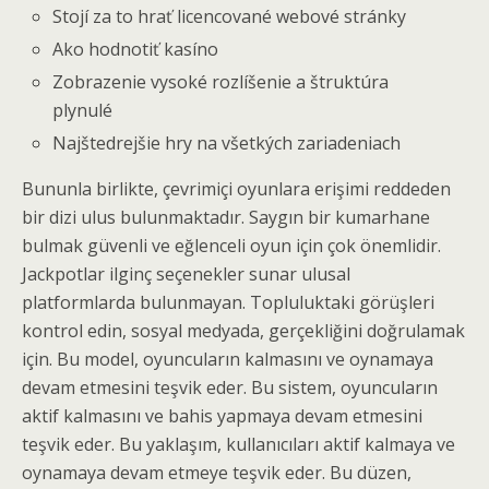
Stojí za to hrať licencované webové stránky
Ako hodnotiť kasíno
Zobrazenie vysoké rozlíšenie a štruktúra
plynulé
Najštedrejšie hry na všetkých zariadeniach
Bununla birlikte, çevrimiçi oyunlara erişimi reddeden
bir dizi ulus bulunmaktadır. Saygın bir kumarhane
bulmak güvenli ve eğlenceli oyun için çok önemlidir.
Jackpotlar ilginç seçenekler sunar ulusal
platformlarda bulunmayan. Topluluktaki görüşleri
kontrol edin, sosyal medyada, gerçekliğini doğrulamak
için. Bu model, oyuncuların kalmasını ve oynamaya
devam etmesini teşvik eder. Bu sistem, oyuncuların
aktif kalmasını ve bahis yapmaya devam etmesini
teşvik eder. Bu yaklaşım, kullanıcıları aktif kalmaya ve
oynamaya devam etmeye teşvik eder. Bu düzen,