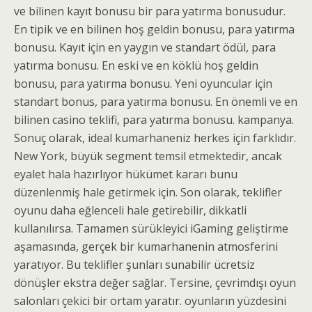
ve bilinen kayıt bonusu bir para yatırma bonusudur.
En tipik ve en bilinen hoş geldin bonusu, para yatırma
bonusu. Kayıt için en yaygın ve standart ödül, para
yatırma bonusu. En eski ve en köklü hoş geldin
bonusu, para yatırma bonusu. Yeni oyuncular için
standart bonus, para yatırma bonusu. En önemli ve en
bilinen casino teklifi, para yatırma bonusu. kampanya.
Sonuç olarak, ideal kumarhaneniz herkes için farklıdır.
New York, büyük segment temsil etmektedir, ancak
eyalet hala hazırlıyor hükümet kararı bunu
düzenlenmiş hale getirmek için. Son olarak, teklifler
oyunu daha eğlenceli hale getirebilir, dikkatli
kullanılırsa. Tamamen sürükleyici iGaming geliştirme
aşamasında, gerçek bir kumarhanenin atmosferini
yaratıyor. Bu teklifler şunları sunabilir ücretsiz
dönüşler ekstra değer sağlar. Tersine, çevrimdışı oyun
salonları çekici bir ortam yaratır. oyunların yüzdesini