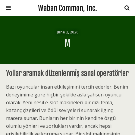
Waban Common, Inc.
June 2, 2026
M
Yollar aramak düzenlenmiş sanal operatörler
Bazı oyuncular insan etkileşimini tercih ederler. Benim
deneyimime göre hiçbir şekilde asla şahsen oyuncu
olarak. Yeni nesil e-slot makineleri bir dizi tema,
kazanç çizgileri ve ödül seviyeleri sunarak ilginç
macera sunar. Bunların her birinin kendine özgü
olumlu yönleri ve zorlukları vardır, ancak hepsi
erişilebilirlik ve koruma sunar. Bir slot makinesinin