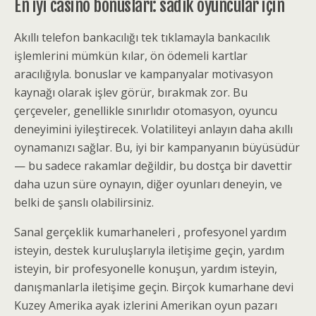
En iyi casino bonusları: sadık oyuncular için
Akıllı telefon bankacılığı tek tıklamayla bankacılık
işlemlerini mümkün kılar, ön ödemeli kartlar
aracılığıyla. bonuslar ve kampanyalar motivasyon
kaynağı olarak işlev görür, bırakmak zor. Bu
çerçeveler, genellikle sınırlıdır otomasyon, oyuncu
deneyimini iyileştirecek. Volatiliteyi anlayın daha akıllı
oynamanızı sağlar. Bu, iyi bir kampanyanın büyüsüdür
— bu sadece rakamlar değildir, bu dostça bir davettir
daha uzun süre oynayın, diğer oyunları deneyin, ve
belki de şanslı olabilirsiniz.
Sanal gerçeklik kumarhaneleri , profesyonel yardım
isteyin, destek kuruluşlarıyla iletişime geçin, yardım
isteyin, bir profesyonelle konuşun, yardım isteyin,
danışmanlarla iletişime geçin. Birçok kumarhane devi
Kuzey Amerika ayak izlerini Amerikan oyun pazarı