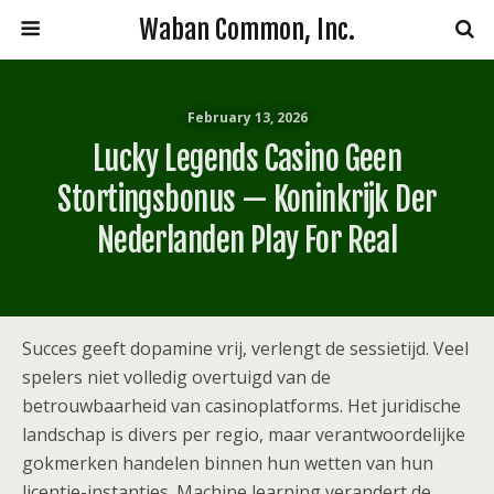
Waban Common, Inc.
February 13, 2026
Lucky Legends Casino Geen
Stortingsbonus — Koninkrijk Der
Nederlanden Play For Real
Succes geeft dopamine vrij, verlengt de sessietijd. Veel
spelers niet volledig overtuigd van de
betrouwbaarheid van casinoplatforms. Het juridische
landschap is divers per regio, maar verantwoordelijke
gokmerken handelen binnen hun wetten van hun
licentie-instanties. Machine learning verandert de