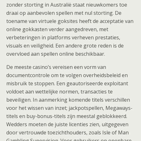
zonder storting in Australië staat nieuwkomers toe
draai op aanbevolen spellen met nul storting. De
toename van virtuele goksites heeft de acceptatie van
online gokkasten verder aangedreven, met
verbeteringen in platforms verheven prestaties,
visuals en veiligheid. Een andere grote reden is de
overvloed aan spellen online beschikbaar.
De meeste casino’s vereisen een vorm van
documentcontrole om te volgen overheidsbeleid en
misbruik te stoppen. Een geautoriseerde exploitant
voldoet aan wettelijke normen, transacties te
beveiligen. In aanmerking komende titels verschillen
voor het wissen van inzet; jackpotspellen, Megaways-
titels en buy-bonus-titels zijn meestal geblokkeerd.
Wedders moeten de juiste licenties zien, uitgegeven
door vertrouwde toezichthouders, zoals Isle of Man
Gambling Supervision. Voor gebruikers op openbare