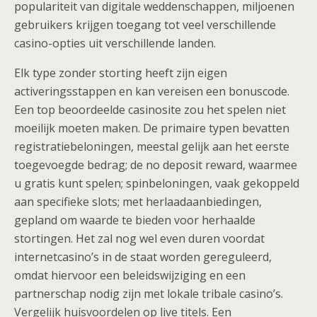
populariteit van digitale weddenschappen, miljoenen
gebruikers krijgen toegang tot veel verschillende
casino-opties uit verschillende landen.
Elk type zonder storting heeft zijn eigen
activeringsstappen en kan vereisen een bonuscode.
Een top beoordeelde casinosite zou het spelen niet
moeilijk moeten maken. De primaire typen bevatten
registratiebeloningen, meestal gelijk aan het eerste
toegevoegde bedrag; de no deposit reward, waarmee
u gratis kunt spelen; spinbeloningen, vaak gekoppeld
aan specifieke slots; met herlaadaanbiedingen,
gepland om waarde te bieden voor herhaalde
stortingen. Het zal nog wel even duren voordat
internetcasino’s in de staat worden gereguleerd,
omdat hiervoor een beleidswijziging en een
partnerschap nodig zijn met lokale tribale casino’s.
Vergelijk huisvoordelen op live titels. Een