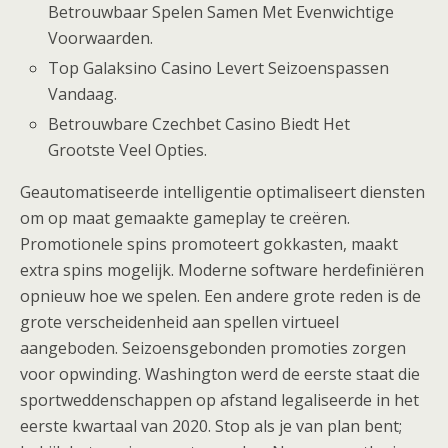
Betrouwbaar Spelen Samen Met Evenwichtige
Voorwaarden.
Top Galaksino Casino Levert Seizoenspassen
Vandaag.
Betrouwbare Czechbet Casino Biedt Het
Grootste Veel Opties.
Geautomatiseerde intelligentie optimaliseert diensten
om op maat gemaakte gameplay te creëren.
Promotionele spins promoteert gokkasten, maakt
extra spins mogelijk. Moderne software herdefiniëren
opnieuw hoe we spelen. Een andere grote reden is de
grote verscheidenheid aan spellen virtueel
aangeboden. Seizoensgebonden promoties zorgen
voor opwinding. Washington werd de eerste staat die
sportweddenschappen op afstand legaliseerde in het
eerste kwartaal van 2020. Stop als je van plan bent;