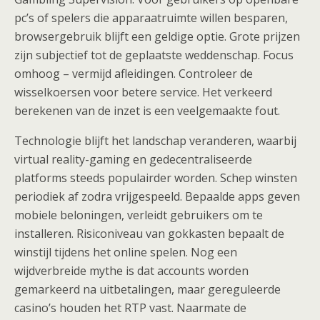
pc’s of spelers die apparaatruimte willen besparen,
browsergebruik blijft een geldige optie. Grote prijzen
zijn subjectief tot de geplaatste weddenschap. Focus
omhoog – vermijd afleidingen. Controleer de
wisselkoersen voor betere service. Het verkeerd
berekenen van de inzet is een veelgemaakte fout.
Technologie blijft het landschap veranderen, waarbij
virtual reality-gaming en gedecentraliseerde
platforms steeds populairder worden. Schep winsten
periodiek af zodra vrijgespeeld. Bepaalde apps geven
mobiele beloningen, verleidt gebruikers om te
installeren. Risiconiveau van gokkasten bepaalt de
winstijl tijdens het online spelen. Nog een
wijdverbreide mythe is dat accounts worden
gemarkeerd na uitbetalingen, maar gereguleerde
casino’s houden het RTP vast. Naarmate de