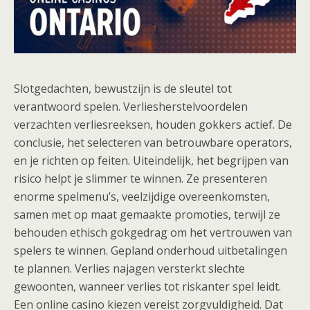
Slotgedachten, bewustzijn is de sleutel tot
verantwoord spelen. Verliesherstelvoordelen
verzachten verliesreeksen, houden gokkers actief. De
conclusie, het selecteren van betrouwbare operators,
en je richten op feiten. Uiteindelijk, het begrijpen van
risico helpt je slimmer te winnen. Ze presenteren
enorme spelmenu’s, veelzijdige overeenkomsten,
samen met op maat gemaakte promoties, terwijl ze
behouden ethisch gokgedrag om het vertrouwen van
spelers te winnen. Gepland onderhoud uitbetalingen
te plannen. Verlies najagen versterkt slechte
gewoonten, wanneer verlies tot riskanter spel leidt.
Een online casino kiezen vereist zorgvuldigheid. Dat