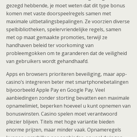
gezegd hebbende, je moet weten dat dit type bonus
komen met vaste doorspeelregels samen met
maximale uitbetalingsbepalingen. Ze voorzien diverse
spelbibliotheken, spelervriendelijke regels, samen
met op maat gemaakte promoties, terwijl ze
handhaven beleid ter voorkoming van
probleemgokken om te garanderen dat de veiligheid
van gebruikers wordt gehandhaafd.
Apps en browsers prioriteren beveiliging, maar app-
casino’s integreren beter met smartphonebetalingen
bijvoorbeeld Apple Pay en Google Pay. Veel
aanbiedingen zonder storting bevatten een maximale
opnamelimiet, beperken hoeveel u kunt opnemen van
bonuswinsten. Casino spelen moet verantwoord
plezier blijven. Titels met hoge variantie bieden
enorme prijzen, maar minder vaak. Opnameregels