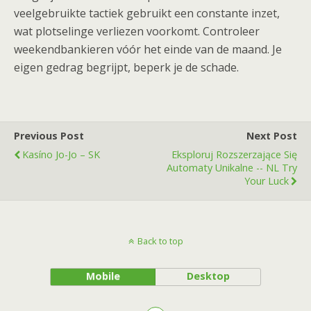
veelgebruikte tactiek gebruikt een constante inzet,
wat plotselinge verliezen voorkomt. Controleer
weekendbankieren vóór het einde van de maand. Je
eigen gedrag begrijpt, beperk je de schade.
Previous Post
Next Post
Kasíno Jo-Jo – SK
Eksploruj Rozszerzające Się
Automaty Unikalne -- NL Try
Your Luck
Back to top
Mobile
Desktop