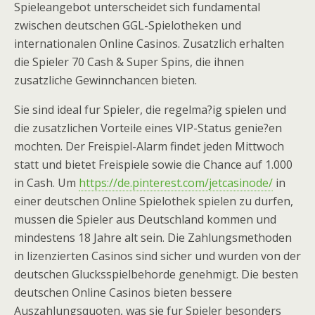
Spieleangebot unterscheidet sich fundamental
zwischen deutschen GGL-Spielotheken und
internationalen Online Casinos. Zusatzlich erhalten
die Spieler 70 Cash & Super Spins, die ihnen
zusatzliche Gewinnchancen bieten.
Sie sind ideal fur Spieler, die regelma?ig spielen und
die zusatzlichen Vorteile eines VIP-Status genie?en
mochten. Der Freispiel-Alarm findet jeden Mittwoch
statt und bietet Freispiele sowie die Chance auf 1.000
in Cash. Um
https://de.pinterest.com/jetcasinode/
in
einer deutschen Online Spielothek spielen zu durfen,
mussen die Spieler aus Deutschland kommen und
mindestens 18 Jahre alt sein. Die Zahlungsmethoden
in lizenzierten Casinos sind sicher und wurden von der
deutschen Glucksspielbehorde genehmigt. Die besten
deutschen Online Casinos bieten bessere
Auszahlungsquoten, was sie fur Spieler besonders