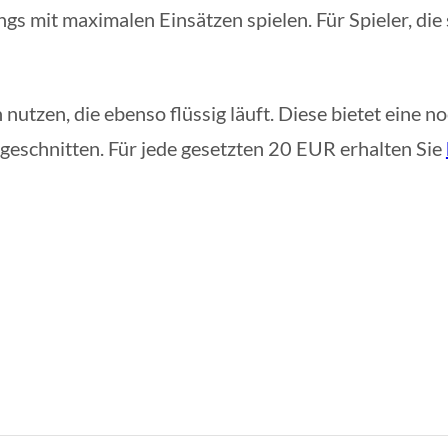
ngs mit maximalen Einsätzen spielen. Für Spieler, die
tzen, die ebenso flüssig läuft. Diese bietet eine noc
schnitten. Für jede gesetzten 20 EUR erhalten Sie