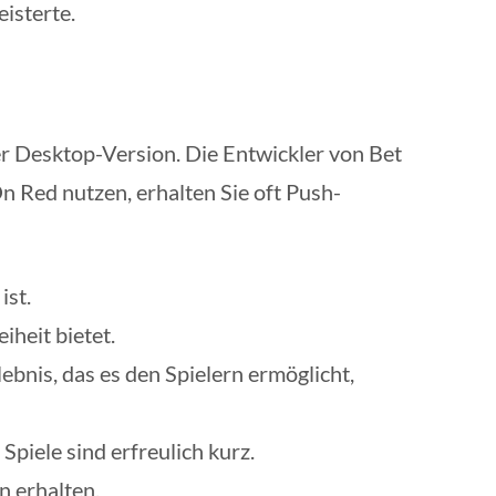
isterte.
er Desktop-Version. Die Entwickler von Bet
 Red nutzen, erhalten Sie oft Push-
ist.
heit bietet.
nis, das es den Spielern ermöglicht,
Spiele sind erfreulich kurz.
 erhalten.