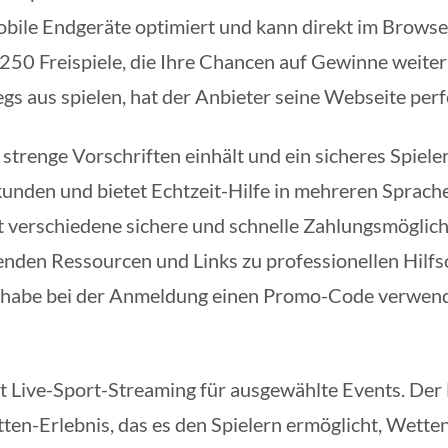
obile Endgeräte optimiert und kann direkt im Browse
250 Freispiele, die Ihre Chancen auf Gewinne weiter
aus spielen, hat der Anbieter seine Webseite perfe
strenge Vorschriften einhält und ein sicheres Spiele
kunden und bietet Echtzeit-Hilfe in mehreren Sprache
 verschiedene sichere und schnelle Zahlungsmöglichke
nden Ressourcen und Links zu professionellen Hilfso
h habe bei der Anmeldung einen Promo-Code verwend
t Live-Sport-Streaming für ausgewählte Events. De
en-Erlebnis, das es den Spielern ermöglicht, Wetten 