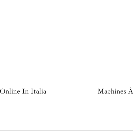
Online In Italia
Machines À 