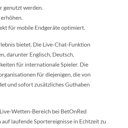
r genutzt werden.
 erhöhen.
kt für mobile Endgeräte optimiert.
rlebnis bietet. Die Live-Chat-Funktion
n, darunter Englisch, Deutsch,
iten für internationale Spieler. Die
rganisationen für diejenigen, die von
et und sofort zusätzliches Guthaben
r Live-Wetten-Bereich bei BetOnRed
auf laufende Sportereignisse in Echtzeit zu