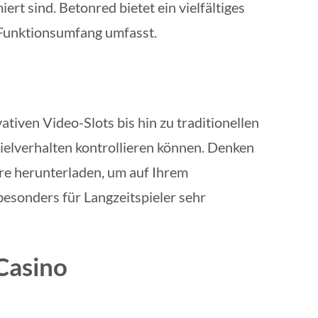
ert sind. Betonred bietet ein vielfältiges
m Funktionsumfang umfasst.
ativen Video-Slots bis hin zu traditionellen
Spielverhalten kontrollieren können. Denken
are herunterladen, um auf Ihrem
besonders für Langzeitspieler sehr
Casino