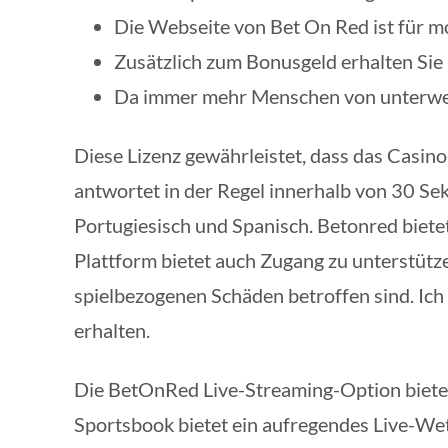
Die Webseite von Bet On Red ist für m
Zusätzlich zum Bonusgeld erhalten Sie 
Da immer mehr Menschen von unterwegs 
Diese Lizenz gewährleistet, dass das Casino 
antwortet in der Regel innerhalb von 30 Se
Portugiesisch und Spanisch. Betonred bietet
Plattform bietet auch Zugang zu unterstütze
spielbezogenen Schäden betroffen sind. Ic
erhalten.
Die BetOnRed Live-Streaming-Option biete
Sportsbook bietet ein aufregendes Live-Wett