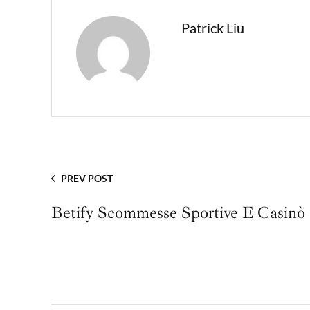
Patrick Liu
PREV POST
Betify Scommesse Sportive E Casinò 