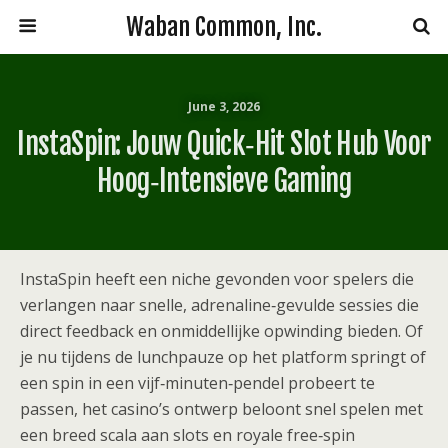
Waban Common, Inc.
June 3, 2026
InstaSpin: Jouw Quick‑Hit Slot Hub Voor
Hoog‑Intensieve Gaming
InstaSpin heeft een niche gevonden voor spelers die
verlangen naar snelle, adrenaline‑gevulde sessies die
direct feedback en onmiddellijke opwinding bieden. Of
je nu tijdens de lunchpauze op het platform springt of
een spin in een vijf‑minuten‑pendel probeert te
passen, het casino’s ontwerp beloont snel spelen met
een breed scala aan slots en royale free‑spin