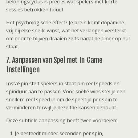
beloningscyclus is precies wat spelers met korte
sessies betrokken houdt.
Het psychologische effect? Je brein komt dopamine
vrij bij elke snelle winst, wat het verlangen versterkt
om door te blijven draaien zelfs nadat de timer op nul
staat.
7. Aanpassen van Spel met In‑Game
Instellingen
InstaSpin stelt spelers in staat om reel speeds en
spinduur aan te passen. Voor snelle wins stel je een
snellere reel speed in om de speeltijd per spin te
verminderen terwijl je dezelfde kansen behoudt.
Deze subtiele aanpassing heeft twee voordelen:
Je besteedt minder seconden per spin,