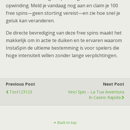
opwinding. Meld je vandaag nog aan en claim je 100
free spins—geen storting vereist—en zie hoe snel je
geluk kan veranderen.
De directe bevrediging van deze free spins maakt het
makkelijk om in actie te duiken en te ervaren waarom
InstaSpin de ultieme bestemming is voor spelers die
hoge intensiteit willen zonder lange verplichtingen.
Previous Post
Next Post
Test123123
Vinci Spin – La Tua Avventura
In Casino Rapida
Back to top