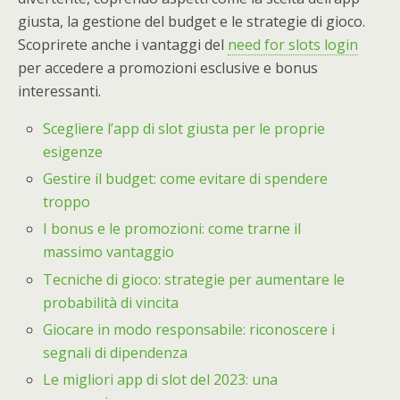
giusta, la gestione del budget e le strategie di gioco.
Scoprirete anche i vantaggi del
need for slots login
per accedere a promozioni esclusive e bonus
interessanti.
Scegliere l’app di slot giusta per le proprie
esigenze
Gestire il budget: come evitare di spendere
troppo
I bonus e le promozioni: come trarne il
massimo vantaggio
Tecniche di gioco: strategie per aumentare le
probabilità di vincita
Giocare in modo responsabile: riconoscere i
segnali di dipendenza
Le migliori app di slot del 2023: una