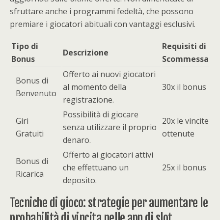
sfruttare anche i programmi fedeltà, che possono
premiare i giocatori abituali con vantaggi esclusivi.
Tipo di
Requisiti di
Descrizione
Bonus
Scommessa
Offerto ai nuovi giocatori
Bonus di
al momento della
30x il bonus
Benvenuto
registrazione.
Possibilità di giocare
Giri
20x le vincite
senza utilizzare il proprio
Gratuiti
ottenute
denaro.
Offerto ai giocatori attivi
Bonus di
che effettuano un
25x il bonus
Ricarica
deposito.
Tecniche di gioco: strategie per aumentare le
probabilità di vincita nelle app di slot