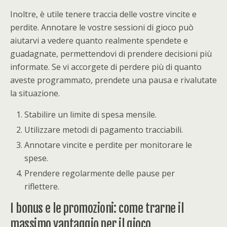
Inoltre, è utile tenere traccia delle vostre vincite e
perdite. Annotare le vostre sessioni di gioco può
aiutarvi a vedere quanto realmente spendete e
guadagnate, permettendovi di prendere decisioni più
informate. Se vi accorgete di perdere più di quanto
aveste programmato, prendete una pausa e rivalutate
la situazione.
Stabilire un limite di spesa mensile.
Utilizzare metodi di pagamento tracciabili.
Annotare vincite e perdite per monitorare le
spese.
Prendere regolarmente delle pause per
riflettere.
I bonus e le promozioni: come trarne il
massimo vantaggio per il gioco