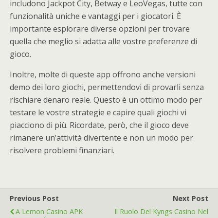
includono Jackpot City, Betway e LeoVegas, tutte con
funzionalità uniche e vantaggi per i giocatori. È
importante esplorare diverse opzioni per trovare
quella che meglio si adatta alle vostre preferenze di
gioco.
Inoltre, molte di queste app offrono anche versioni
demo dei loro giochi, permettendovi di provarli senza
rischiare denaro reale. Questo è un ottimo modo per
testare le vostre strategie e capire quali giochi vi
piacciono di più. Ricordate, però, che il gioco deve
rimanere un’attività divertente e non un modo per
risolvere problemi finanziari.
Previous Post
Next Post
A Lemon Casino APK
Il Ruolo Del Kyngs Casino Nel