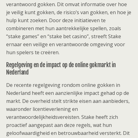
verantwoord gokken. Dit omvat informatie over hoe
je veilig kunt gokken, de risico’s van gokken, en hoe je
hulp kunt zoeken. Door deze initiatieven te
combineren met hun aantrekkelijke spellen, zoals
“stake games” en “stake bet casino”, streeft Stake
ernaar een veilige en verantwoorde omgeving voor
hun spelers te creëren.
Regelgeving en de impact op de online gokmarkt in
Nederland
De recente regelgeving rondom online gokken in
Nederland heeft een aanzienlijke impact gehad op de
markt. De overheid stelt strikte eisen aan aanbieders,
waaronder licentieverlening en
verantwoordelijkheidsvereisten. Stake heeft zich
proactief aangepast aan deze regels, wat hun
geloofwaardigheid en betrouwbaarheid versterkt. Dit