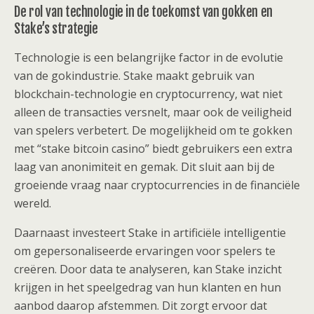
De rol van technologie in de toekomst van gokken en
Stake’s strategie
Technologie is een belangrijke factor in de evolutie
van de gokindustrie. Stake maakt gebruik van
blockchain-technologie en cryptocurrency, wat niet
alleen de transacties versnelt, maar ook de veiligheid
van spelers verbetert. De mogelijkheid om te gokken
met “stake bitcoin casino” biedt gebruikers een extra
laag van anonimiteit en gemak. Dit sluit aan bij de
groeiende vraag naar cryptocurrencies in de financiële
wereld.
Daarnaast investeert Stake in artificiële intelligentie
om gepersonaliseerde ervaringen voor spelers te
creëren. Door data te analyseren, kan Stake inzicht
krijgen in het speelgedrag van hun klanten en hun
aanbod daarop afstemmen. Dit zorgt ervoor dat