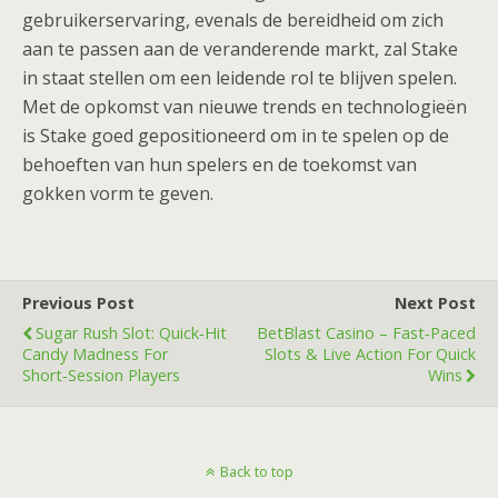
gebruikerservaring, evenals de bereidheid om zich
aan te passen aan de veranderende markt, zal Stake
in staat stellen om een leidende rol te blijven spelen.
Met de opkomst van nieuwe trends en technologieën
is Stake goed gepositioneerd om in te spelen op de
behoeften van hun spelers en de toekomst van
gokken vorm te geven.
Previous Post
Next Post
Sugar Rush Slot: Quick‑Hit
BetBlast Casino – Fast‑Paced
Candy Madness For
Slots & Live Action For Quick
Short‑Session Players
Wins
Back to top