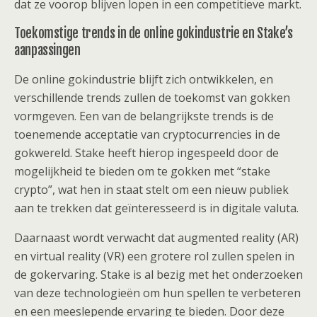
dat ze voorop blijven lopen in een competitieve markt.
Toekomstige trends in de online gokindustrie en Stake’s
aanpassingen
De online gokindustrie blijft zich ontwikkelen, en
verschillende trends zullen de toekomst van gokken
vormgeven. Een van de belangrijkste trends is de
toenemende acceptatie van cryptocurrencies in de
gokwereld. Stake heeft hierop ingespeeld door de
mogelijkheid te bieden om te gokken met “stake
crypto”, wat hen in staat stelt om een nieuw publiek
aan te trekken dat geïnteresseerd is in digitale valuta.
Daarnaast wordt verwacht dat augmented reality (AR)
en virtual reality (VR) een grotere rol zullen spelen in
de gokervaring. Stake is al bezig met het onderzoeken
van deze technologieën om hun spellen te verbeteren
en een meeslepende ervaring te bieden. Door deze