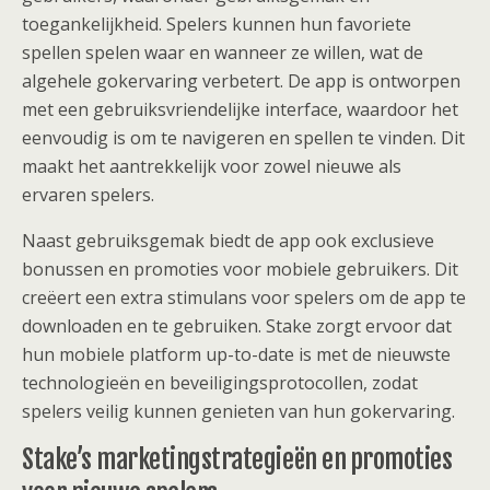
toegankelijkheid. Spelers kunnen hun favoriete
spellen spelen waar en wanneer ze willen, wat de
algehele gokervaring verbetert. De app is ontworpen
met een gebruiksvriendelijke interface, waardoor het
eenvoudig is om te navigeren en spellen te vinden. Dit
maakt het aantrekkelijk voor zowel nieuwe als
ervaren spelers.
Naast gebruiksgemak biedt de app ook exclusieve
bonussen en promoties voor mobiele gebruikers. Dit
creëert een extra stimulans voor spelers om de app te
downloaden en te gebruiken. Stake zorgt ervoor dat
hun mobiele platform up-to-date is met de nieuwste
technologieën en beveiligingsprotocollen, zodat
spelers veilig kunnen genieten van hun gokervaring.
Stake’s marketingstrategieën en promoties